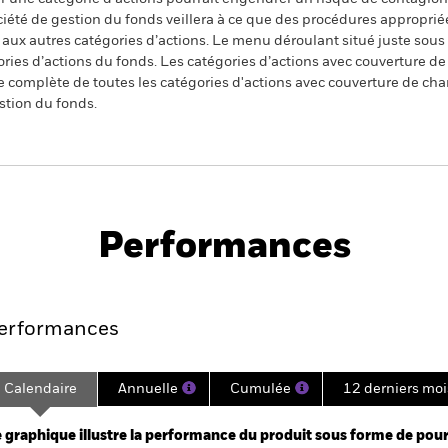
ciété de gestion du fonds veillera à ce que des procédures appropriée
n aux autres catégories d’actions. Le menu déroulant situé juste sou
égories d’actions du fonds. Les catégories d’actions avec couverture 
 complète de toutes les catégories d'actions avec couverture de ch
stion du fonds.
PRIIP KID
Fiche
Pros
 Yield Credit
technique
Télé
Performances
Points clés
Gérants
Principales posi
erformances
Calendaire
Annuelle
Cumulée
12 derniers moi
ge: 2019-03-01 00:00:00 to 2026-07-31 00:00:00.
: -40 to 80.
 graphique illustre la performance du produit sous forme de pour