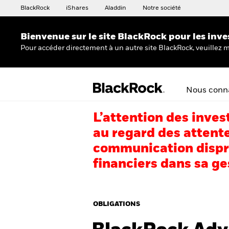
BlackRock
iShares
Aladdin
Notre société
Bienvenue sur le site BlackRock pour les inve
Pour accéder directement à un autre site BlackRock, veuillez m
Nous conna
L’attention des inves
au regard des attente
communication dispro
financiers dans sa ge
OBLIGATIONS