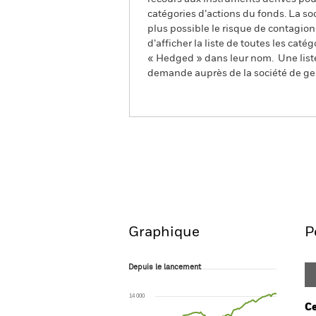
catégories d’actions du fonds. La so
plus possible le risque de contagio
d’afficher la liste de toutes les cat
« Hedged » dans leur nom. Une liste
demande auprès de la société de ge
BlackRock Advantage Global High
Screened Fund
Aperçu
Performances
Graphique
P
Depuis le lancement
Depuis le lancement
Line chart with 89 data points.
The chart has 1 X axis displaying Time. Ran
14 000
The chart has 1 Y axis displaying values. Range
Ce