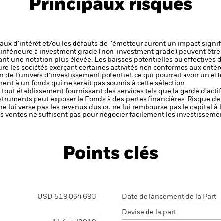
Principaux risques
 taux d'intérêt et/ou les défauts de l'émetteur auront un impact signif
é inférieure à investment grade (non-investment grade) peuvent être 
nt une notation plus élevée. Les baisses potentielles ou effectives d
ure les sociétés exerçant certaines activités non conformes aux critèr
 de l’univers d’investissement potentiel, ce qui pourrait avoir un eff
t à un fonds qui ne serait pas soumis à cette sélection.
de tout établissement fournissant des services tels que la garde d'acti
nstruments peut exposer le Fonds à des pertes financières.
Risque de 
ne lui verse pas les revenus dus ou ne lui rembourse pas le capital à
 les ventes ne suffisent pas pour négocier facilement les investissem
Points clés
USD 519 064 693
Date de lancement de la Part
Devise de la part