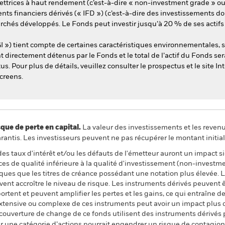
ettrices à haut rendement (c’est-à-dire « non-investment grade » ou
ts financiers dérivés (« IFD ») (c’est-à-dire des investissements don
marchés développés. Le Fonds peut investir jusqu’à 20 % de ses acti
I ») tient compte de certaines caractéristiques environnementales, 
ont directement détenus par le Fonds et le total de l’actif du Fonds s
 Pour plus de détails, veuillez consulter le prospectus et le site In
creens.
 de perte en capital.
La valeur des investissements et les reven
ntis. Les investisseurs peuvent ne pas récupérer le montant initial
 des taux d'intérêt et/ou les défauts de l'émetteur auront un impact s
ances de qualité inférieure à la qualité d'investissement (non-invest
sques que les titres de créance possédant une notation plus élevée.
uvent accroître le niveau de risque. Les instruments dérivés peuvent ê
portent et peuvent amplifier les pertes et les gains, ce qui entraîne 
 extensive ou complexe de ces instruments peut avoir un impact plus
 couverture de change de ce fonds utilisent des instruments dérivés 
 une catégorie d’actions pourrait engendrer un risque de contagion (e