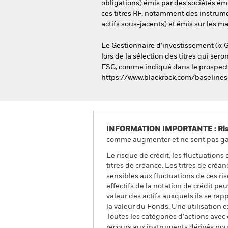
obligations) émis par des sociétés ém
ces titres RF, notamment des instrumen
actifs sous-jacents) et émis sur les 
Le Gestionnaire d’investissement (« G
lors de la sélection des titres qui ser
ESG, comme indiqué dans le prospectus.
https://www.blackrock.com/baselines
INFORMATION IMPORTANTE : Risque
comme augmenter et ne sont pas gara
Le risque de crédit, les fluctuations
titres de créance. Les titres de cré
sensibles aux fluctuations de ces ri
effectifs de la notation de crédit pe
valeur des actifs auxquels ils se rap
la valeur du Fonds. Une utilisation
Toutes les catégories d’actions avec
recours aux instruments dérivés pour