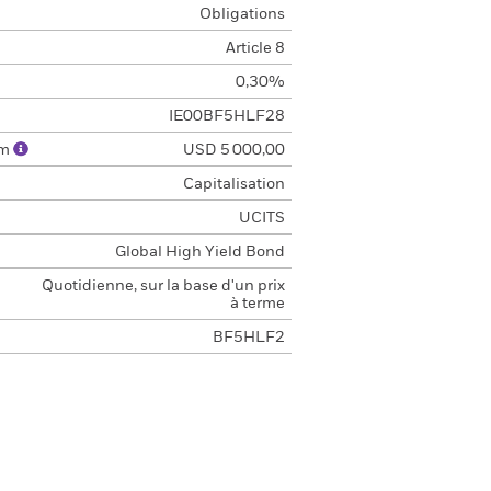
Obligations
Article 8
0,30%
IE00BF5HLF28
um
USD 5 000,00
Capitalisation
UCITS
Global High Yield Bond
Quotidienne, sur la base d'un prix
à terme
BF5HLF2