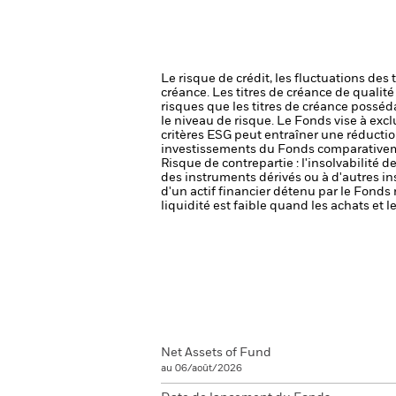
Le risque de crédit, les fluctuations des
créance. Les titres de créance de qualit
risques que les titres de créance posséda
le niveau de risque.
Le Fonds vise à excl
critères ESG peut entraîner une réduction
investissements du Fonds comparativemen
Risque de contrepartie : l'insolvabilité 
des instruments dérivés ou à d'autres i
d'un actif financier détenu par le Fonds 
liquidité est faible quand les achats et
Net Assets of Fund
au 06/août/2026