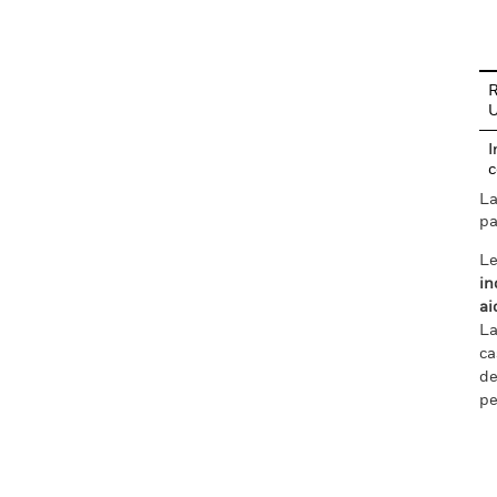
En
R
I
c
La
pa
Le
in
ai
La
ca
de
pe