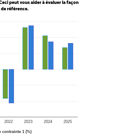
Ceci peut vous aider à évaluer la façon
e de référence.
2022
2023
2024
2025
e contrainte 1 (%)