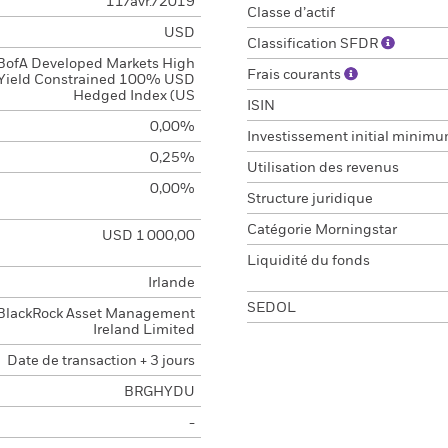
11/avr./2019
Classe d’actif
USD
Classification SFDR
BofA Developed Markets High
Frais courants
Yield Constrained 100% USD
Hedged Index (US
ISIN
0,00%
Investissement initial minim
0,25%
Utilisation des revenus
0,00%
Structure juridique
Catégorie Morningstar
USD 1 000,00
Liquidité du fonds
Irlande
SEDOL
BlackRock Asset Management
Ireland Limited
Date de transaction + 3 jours
BRGHYDU
-