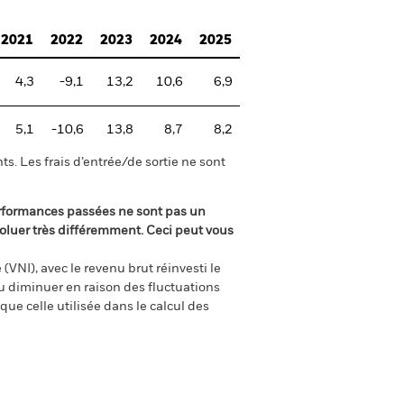
2021
2022
2023
2024
2025
4,3
-9,1
13,2
10,6
6,9
5,1
-10,6
13,8
8,7
8,2
s. Les frais d’entrée/de sortie ne sont
rformances passées ne sont pas un
oluer très différemment. Ceci peut vous
(VNI), avec le revenu brut réinvesti le
 diminuer en raison des fluctuations
ue celle utilisée dans le calcul des