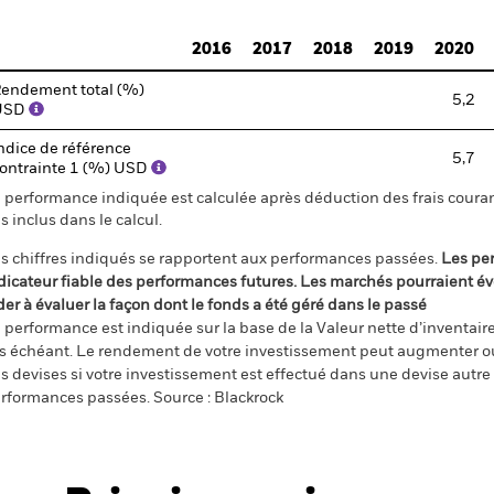
d of interactive chart.
2016
2017
2018
2019
2020
endement total (%)
5,2
USD
ndice de référence
5,7
ontrainte 1 (%) USD
 performance indiquée est calculée après déduction des frais courant
s inclus dans le calcul.
s chiffres indiqués se rapportent aux performances passées.
Les pe
dicateur fiable des performances futures. Les marchés pourraient év
der à évaluer la façon dont le fonds a été géré dans le passé
 performance est indiquée sur la base de la Valeur nette d’inventaire 
s échéant. Le rendement de votre investissement peut augmenter ou
s devises si votre investissement est effectué dans une devise autre q
rformances passées. Source : Blackrock