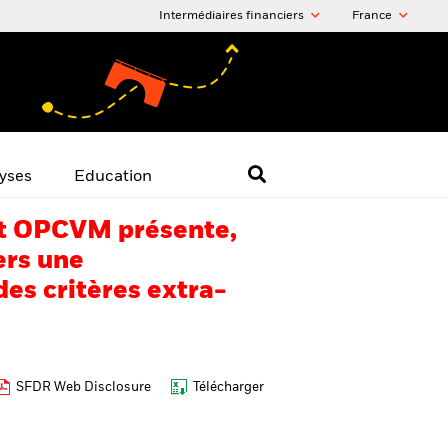
Intermédiaires financiers
France
yses
Education
 cet OPCVM présente,
ers une
es critères extra-
SFDR Web Disclosure
Télécharger