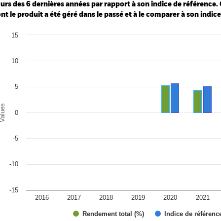
urs des 6 dernières années par rapport à son indice de référence. 
nt le produit a été géré dans le passé et à le comparer à son indic
art
15
r chart with 2 data series.
e chart has 1 X axis displaying categories.
e chart has 1 Y axis displaying Values. Range: -15 to 15.
10
5
alues
0
-5
-10
-15
2016
2017
2018
2019
2020
2021
Rendement total (%)
Indice de référenc