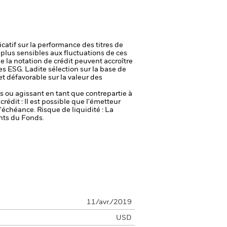
icatif sur la performance des titres de
plus sensibles aux fluctuations de ces
e la notation de crédit peuvent accroître
es ESG. Ladite sélection sur la base de
et défavorable sur la valeur des
fs ou agissant en tant que contrepartie à
crédit : Il est possible que l'émetteur
 l'échéance.
Risque de liquidité : La
ents du Fonds.
11/avr./2019
USD