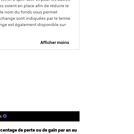
s soient en place afin de réduire le
s le nom du fonds vous permet
de change sont indiquées par le terme
ange est également disponible sur
Afficher moins
pectus
SFDR Web Disclosure
charger
tions
Documentation
s
centage de perte ou de gain par an au