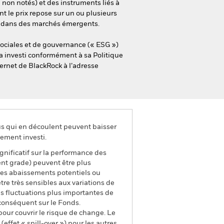
 non notés) et des instruments liés à
t le prix repose sur un ou plusieurs
fs dans des marchés émergents.
sociales et de gouvernance (« ESG »)
era investi conformément à sa Politique
ternet de BlackRock à l’adresse
us qui en découlent peuvent baisser
ement investi.
ignificatif sur la performance des
ment grade) peuvent être plus
 Les abaissements potentiels ou
tre très sensibles aux variations de
des fluctuations plus importantes de
 conséquent sur le Fonds.
pour couvrir le risque de change. Le
ffet « spill-over ») pour les autres