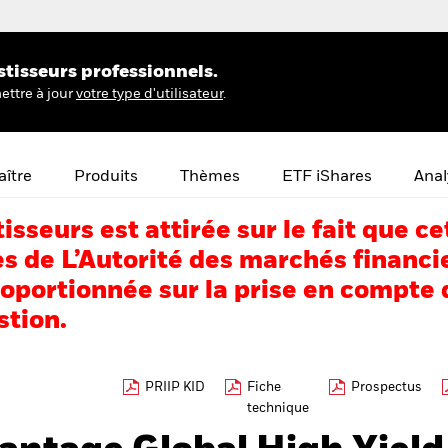
stisseurs professionnels.
ettre à jour
votre type d'utilisateur
.
ître
Produits
Thèmes
ETF iShares
Anal
tisseurs est attirée sur le fait que
s de L’Autorité des marchés financi
portionnée sur la prise en compte d
stion.
PRIIP KID
Fiche
Prospectus
technique