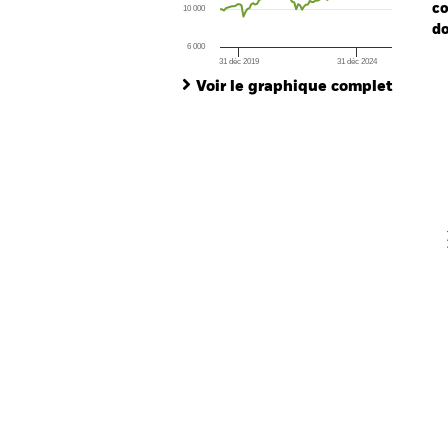
co
10 000
do
6 000
31 déc 2019
31 déc 2024
Ch
End of interactive chart.
Ba
Voir le graphique complet
Th
Th
V