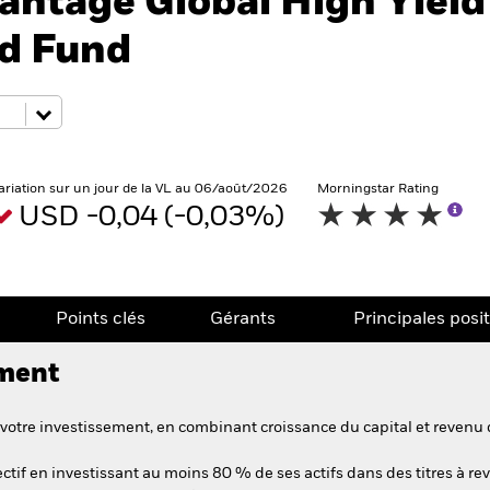
antage Global High Yield
ed Fund
ariation sur un jour de la VL au 06/août/2026
Morningstar Rating
USD -0,04 (-0,03%)
Points clés
Gérants
Principales posi
ement
votre investissement, en combinant croissance du capital et revenu 
tif en investissant au moins 80 % de ses actifs dans des titres à rev