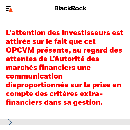
Bienvenue sur le site BlackRock pour les investisseurs
professionnels.
L’attention des investisseurs est
Pour accéder directement à un autre site BlackRock, veuillez mettre à
attirée sur le fait que cet
jour
votre type d'utilisateur
.
OPCVM présente, au regard des
attentes de L’Autorité des
Nous connaître
marchés financiers une
Produits
communication
disproportionnée sur la prise en
Thèmes
compte des critères extra-
ETF iShares
financiers dans sa gestion.
Analyses
Education