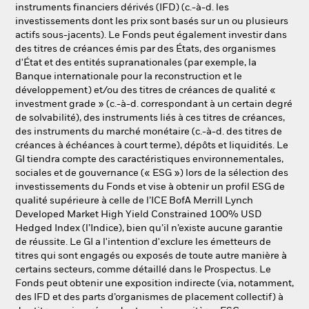
instruments financiers dérivés (IFD) (c.-à-d. les
investissements dont les prix sont basés sur un ou plusieurs
actifs sous-jacents). Le Fonds peut également investir dans
des titres de créances émis par des États, des organismes
d'État et des entités supranationales (par exemple, la
Banque internationale pour la reconstruction et le
développement) et/ou des titres de créances de qualité «
investment grade » (c.-à-d. correspondant à un certain degré
de solvabilité), des instruments liés à ces titres de créances,
des instruments du marché monétaire (c.-à-d. des titres de
créances à échéances à court terme), dépôts et liquidités. Le
GI tiendra compte des caractéristiques environnementales,
sociales et de gouvernance (« ESG ») lors de la sélection des
investissements du Fonds et vise à obtenir un profil ESG de
qualité supérieure à celle de l’ICE BofA Merrill Lynch
Developed Market High Yield Constrained 100% USD
Hedged Index (l’Indice), bien qu’il n’existe aucune garantie
de réussite. Le GI a l'intention d'exclure les émetteurs de
titres qui sont engagés ou exposés de toute autre manière à
certains secteurs, comme détaillé dans le Prospectus. Le
Fonds peut obtenir une exposition indirecte (via, notamment,
des IFD et des parts d’organismes de placement collectif) à