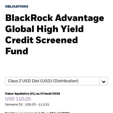
OBLIGATIONS
BlackRock Advantage
Intermédiaires financiers
Global High Yield
France
Change location
Credit Screened
BlackRock
Fund
iShares
Aladdin
Notre société
Valeur liquidative (VL) au 07/août/2026
USD 110,25
Semaine 52 : 109,35 - 113,51