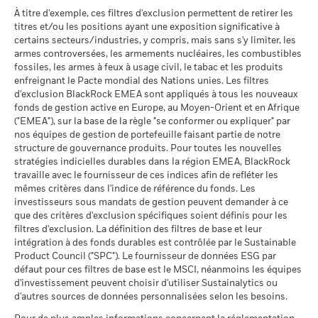
MSCI (0-10)
AGG (en)
référence cible 1
8,7
8,2
Le scénario de tension montre ce que vous pourriez obtenir
À titre d'exemple, ces filtres d'exclusion permettent de retirer les
MSCI - Charbon thermique
0,00%
au 17/juil./2026
(%) USD
titres et/ou les positions ayant une exposition significative à
dans des situations de marché extrêmes.
au 30/juin/2026
Classification mondiale des
certains secteurs/industries, y compris, mais sans s'y limiter, les
Bond Global High Yield USD
Sustainability related disclosure - GHYESG-
MSCI - Sables bitumineux
0,00%
La performance indiquée est calculée après déduction des
fonds selon Lipper
armes controversées, les armements nucléaires, les combustibles
AGG (fr)
au 30/juin/2026
frais courants. Les frais d’entrée/de sortie ne sont pas inclus
au 17/juil./2026
fossiles, les armes à feux à usage civil, le tabac et les produits
dans le calcul.
enfreignant le Pacte mondial des Nations unies. Les filtres
Moyenne pondérée de
127,25
d'exclusion BlackRock EMEA sont appliqués à tous les nouveaux
l'intensité carbone MSCI
Les chiffres indiqués se rapportent aux performances
fonds de gestion active en Europe, au Moyen-Orient et en Afrique
(tonnes de CO2e/M$ de
Voir tous les documents
passées.
Les performances passées ne sont pas un indicateur
("EMEA"), sur la base de la règle "se conformer ou expliquer" par
ventes)
Données sur la
63,86%
fiable des performances futures. Les marchés pourraient
participation aux secteurs
nos équipes de gestion de portefeuille faisant partie de notre
au 17/juil./2026
d'activité
structure de gouvernance produits. Pour toutes les nouvelles
évoluer très différemment. Ceci peut vous aider à évaluer la
% des avoirs à l'égard
91,22
au 30/juin/2026
stratégies indicielles durables dans la région EMEA, BlackRock
façon dont le fonds a été géré dans le passé
desquels des données ESG
travaille avec le fournisseur de ces indices afin de refléter les
La performance est indiquée sur la base de la Valeur nette
MSCI
Pourcentage des avoirs du
36,79%
mêmes critères dans l'indice de référence du fonds. Les
d’inventaire (VNI), avec le revenu brut réinvesti le cas échéant.
fonds à l'égard desquels
au 17/juil./2026
investisseurs sous mandats de gestion peuvent demander à ce
des données ne sont pas
Le rendement de votre investissement peut augmenter ou
que des critères d'exclusion spécifiques soient définis pour les
disponibles
Pointage de qualité ESG
70,63
diminuer en raison des fluctuations des devises si votre
MSCI - centile par rapport aux
filtres d'exclusion. La définition des filtres de base et leur
au 30/juin/2026
investissement est effectué dans une devise autre que celle
pairs
intégration à des fonds durables est contrôlée par le Sustainable
utilisée dans le calcul des performances passées. Source :
au 17/juil./2026
Product Council ("SPC"). Le fournisseur de données ESG par
L'exposition de BlackRock aux secteurs d'activité, telle qu'elle
Blackrock
défaut pour ces filtres de base est le MSCI, néanmoins les équipes
est indiquée ci-dessus, pour le charbon thermique et les
Fonds dans le groupe de
143
d'investissement peuvent choisir d'utiliser Sustainalytics ou
pairs
sables bitumineux, est calculée et déclarée pour les
d'autres sources de données personnalisées selon les besoins.
au 17/juil./2026
entreprises qui tirent plus de 5 % de leurs revenus du
charbon thermique ou des sables bitumineux, tel que défini