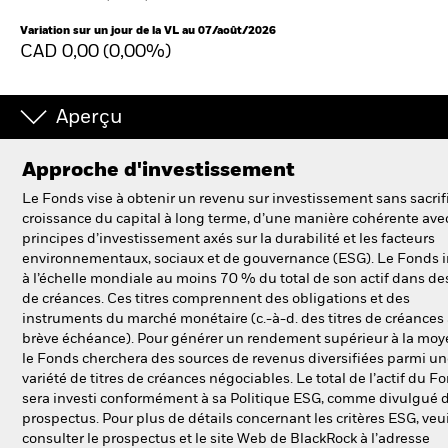
Variation sur un jour de la VL au 07/août/2026
CAD 0,00 (0,00%)
Intermédiaires financiers
France
Aperçu
Change location
Approche d'investissement
BlackRock
Le Fonds vise à obtenir un revenu sur investissement sans sacrifi
croissance du capital à long terme, d’une manière cohérente avec
iShares
principes d’investissement axés sur la durabilité et les facteurs
environnementaux, sociaux et de gouvernance (ESG). Le Fonds i
Aladdin
à l’échelle mondiale au moins 70 % du total de son actif dans des
de créances. Ces titres comprennent des obligations et des
instruments du marché monétaire (c.-à-d. des titres de créances
Notre société
brève échéance). Pour générer un rendement supérieur à la moy
le Fonds cherchera des sources de revenus diversifiées parmi u
variété de titres de créances négociables. Le total de l’actif du F
sera investi conformément à sa Politique ESG, comme divulgué d
prospectus. Pour plus de détails concernant les critères ESG, veui
consulter le prospectus et le site Web de BlackRock à l’adresse