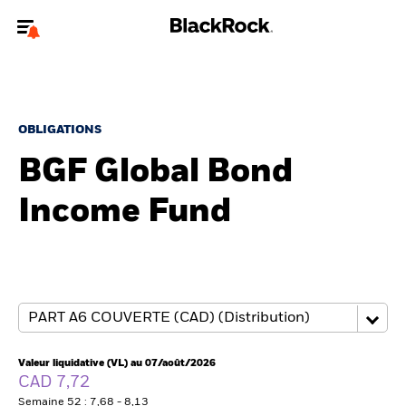
Bienvenue sur le site BlackRock pour les investisseurs
professionnels.
Pour accéder directement à un autre site BlackRock, veuillez mettre à
jour
votre type d'utilisateur
.
OBLIGATIONS
BGF Global Bond
Nous connaître
Income Fund
Produits
Thèmes
ETF iShares
Analyses
Valeur liquidative (VL) au 07/août/2026
CAD 7,72
Semaine 52 : 7,68 - 8,13
Education