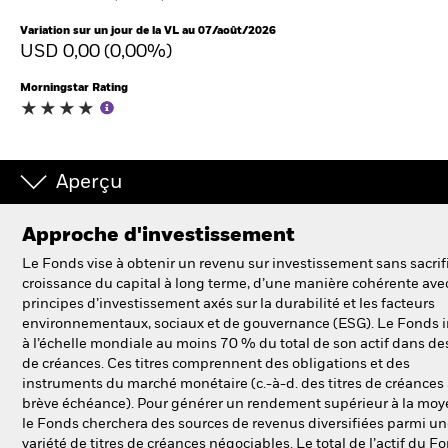
Variation sur un jour de la VL au 07/août/2026
USD 0,00 (0,00%)
Intermédiaires financiers
Morningstar Rating
France
Change location
BlackRock
Aperçu
iShares
Approche d'investissement
Le Fonds vise à obtenir un revenu sur investissement sans sacrifi
Aladdin
croissance du capital à long terme, d’une manière cohérente avec
principes d’investissement axés sur la durabilité et les facteurs
environnementaux, sociaux et de gouvernance (ESG). Le Fonds i
Notre société
à l’échelle mondiale au moins 70 % du total de son actif dans des
de créances. Ces titres comprennent des obligations et des
instruments du marché monétaire (c.-à-d. des titres de créances
brève échéance). Pour générer un rendement supérieur à la moy
le Fonds cherchera des sources de revenus diversifiées parmi u
variété de titres de créances négociables. Le total de l’actif du F