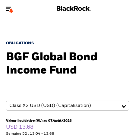
Bienvenue sur le site BlackRock pour les investisseurs
professionnels.
Pour accéder directement à un autre site BlackRock, veuillez mettre à
jour
votre type d'utilisateur
.
OBLIGATIONS
BGF Global Bond
Nous connaître
Income Fund
Produits
Thèmes
ETF iShares
Analyses
Valeur liquidative (VL) au 07/août/2026
USD 13,68
Semaine 52 : 13,04 - 13,68
Education