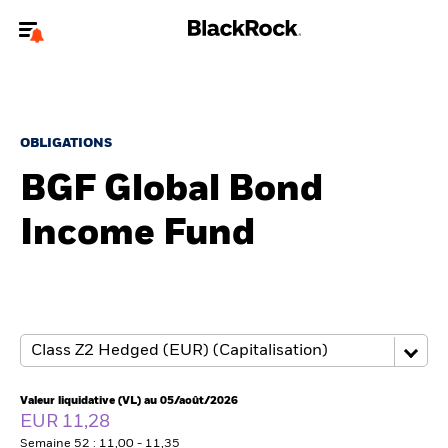
Bienvenue sur le site BlackRock pour les investisseurs
professionnels.
Pour accéder directement à un autre site BlackRock, veuillez mettre à
jour
votre type d'utilisateur
.
OBLIGATIONS
BGF Global Bond
Nous connaître
Income Fund
Produits
Thèmes
ETF iShares
Analyses
Valeur liquidative (VL) au 05/août/2026
EUR 11,28
Semaine 52 : 11,00 - 11,35
Education