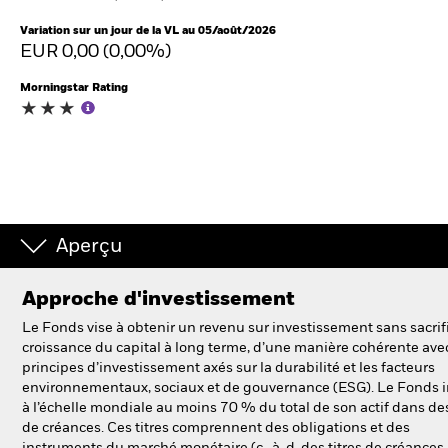
Variation sur un jour de la VL au 05/août/2026
EUR 0,00 (0,00%)
Intermédiaires financiers
Morningstar Rating
France
Change location
BlackRock
iShares
Aperçu
Aladdin
Approche d'investissement
Notre société
Le Fonds vise à obtenir un revenu sur investissement sans sacrifi
croissance du capital à long terme, d’une manière cohérente avec
principes d’investissement axés sur la durabilité et les facteurs
environnementaux, sociaux et de gouvernance (ESG). Le Fonds i
à l’échelle mondiale au moins 70 % du total de son actif dans des
de créances. Ces titres comprennent des obligations et des