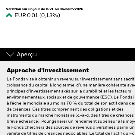
Variation sur un jour de la VL au 06/août/2026
EUR 0,01 (0,13%)
Intermédiaires financiers
France
Change location
BlackRock
Aperçu
iShares
Approche d'investissement
Le Fonds vise à obtenir un revenu sur investissement sans sacrifi
Aladdin
croissance du capital à long terme, d’une manière cohérente avec
principes d’investissement axés sur la durabilité et les facteurs
environnementaux, sociaux et de gouvernance (ESG). Le Fonds i
Notre société
à l’échelle mondiale au moins 70 % du total de son actif dans des
de créances. Ces titres comprennent des obligations et des
instruments du marché monétaire (c.-à-d. des titres de créances
brève échéance). Pour générer un rendement supérieur à la moy
le Fonds cherchera des sources de revenus diversifiées parmi u
variété de titres de créances négociables. Le total de l’actif du F