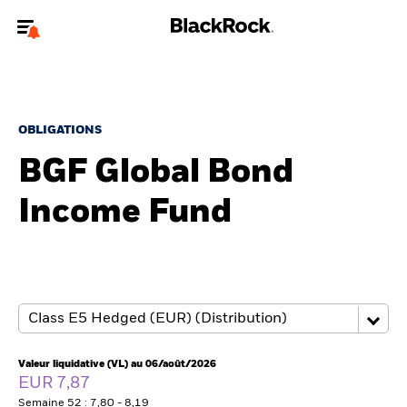
Bienvenue sur le site BlackRock pour les investisseurs
professionnels.
Pour accéder directement à un autre site BlackRock, veuillez mettre à
jour
votre type d'utilisateur
.
OBLIGATIONS
BGF Global Bond
Nous connaître
Income Fund
Produits
Thèmes
ETF iShares
Analyses
Valeur liquidative (VL) au 06/août/2026
EUR 7,87
Semaine 52 : 7,80 - 8,19
Education