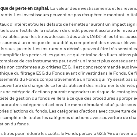
 de perte en capital.
La valeur des investissements et les reven
ntis. Les investisseurs peuvent ne pas récupérer le montant initial
e taux d'intérêt et/ou les défauts de l'émetteur auront un impact signi
ls ou effectifs de la notation de crédit peuvent accroître le niveau 
 valables pour les titres adossés à des actifs (ABS) et les titres ad
 soumis à un « risque de liquidité », comportent des niveaux élevé
ifs sous-jacents. Les instruments dérivés peuvent être très sensibles
 amplifier les pertes et les gains, ce qui entraîne des fluctuations p
 complexe de ces instruments peut avoir un impact plus conséquent s
vités non conformes aux critères ESG. Il est donc recommandé aux in
ique du filtrage ESG du Fonds avant d’investir dans le Fonds. Ce fi
tissements du Fonds comparativement à un fonds qui n'y serait pas s
 couverture de change de ce fonds utilisent des instruments dérivés 
 une catégorie d’actions pourrait engendrer un risque de contagion (e
ciété de gestion du fonds veillera à ce que des procédures appropriée
n aux autres catégories d’actions. Le menu déroulant situé juste sou
égories d’actions du fonds. Les catégories d’actions avec couverture 
 complète de toutes les catégories d'actions avec couverture de ch
stion du fonds.
 titres pour réduire les coûts, le Fonds percevra 62,5 % du revenu a