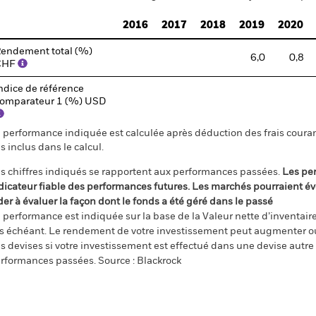
2016
2017
2018
2019
2020
endement total (%)
6,0
0,8
CHF
ndice de référence
omparateur 1 (%) USD
 performance indiquée est calculée après déduction des frais courant
s inclus dans le calcul.
s chiffres indiqués se rapportent aux performances passées.
Les pe
dicateur fiable des performances futures. Les marchés pourraient év
der à évaluer la façon dont le fonds a été géré dans le passé
 performance est indiquée sur la base de la Valeur nette d’inventaire 
s échéant. Le rendement de votre investissement peut augmenter ou
s devises si votre investissement est effectué dans une devise autre q
rformances passées. Source : Blackrock