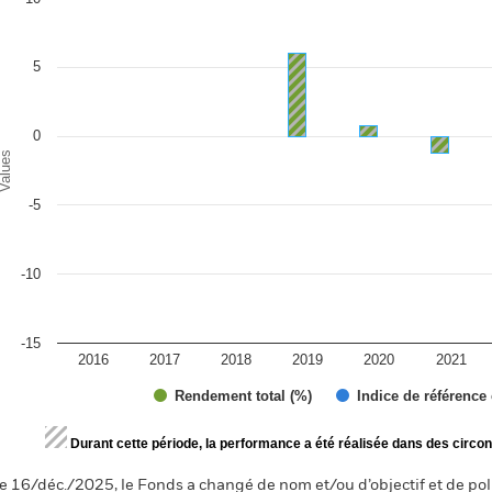
r chart with 2 data series.
e chart has 1 X axis displaying categories.
e chart has 1 Y axis displaying Values. Range: -15 to 10.
5
0
alues
-5
-10
-15
2016
2017
2018
2019
2020
2021
Rendement total (%)
Indice de référence
d of interactive chart.
Durant cette période, la performance a été réalisée dans des circon
e 16/déc./2025, le Fonds a changé de nom et/ou d’objectif et de pol