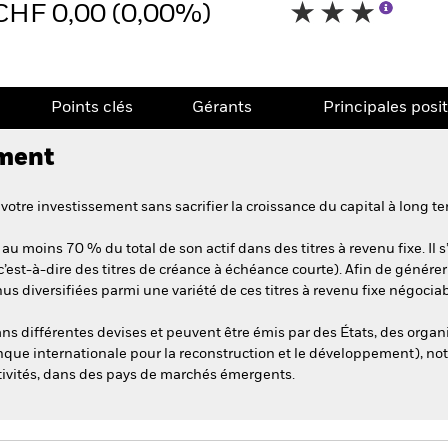
CHF 0,00 (0,00%)
Points clés
Gérants
Principales posi
ement
votre investissement sans sacrifier la croissance du capital à long t
 au moins 70 % du total de son actif dans des titres à revenu fixe. Il
est-à-dire des titres de créance à échéance courte). Afin de générer
s diversifiées parmi une variété de ces titres à revenu fixe négociab
dans différentes devises et peuvent être émis par des États, des organ
anque internationale pour la reconstruction et le développement), no
ctivités, dans des pays de marchés émergents.