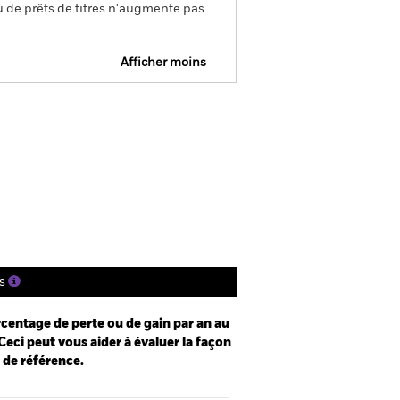
u de prêts de titres n'augmente pas
Afficher moins
e
Prospectus
Télécharger
nique
tions
Documentation
s
centage de perte ou de gain par an au
Ceci peut vous aider à évaluer la façon
e de référence.