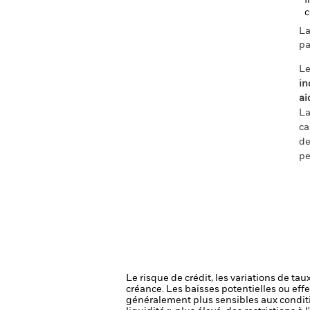
I
c
La
pa
Le
in
ai
La
ca
de
pe
Le risque de crédit, les variations de tau
créance. Les baisses potentielles ou effe
généralement plus sensibles aux conditi