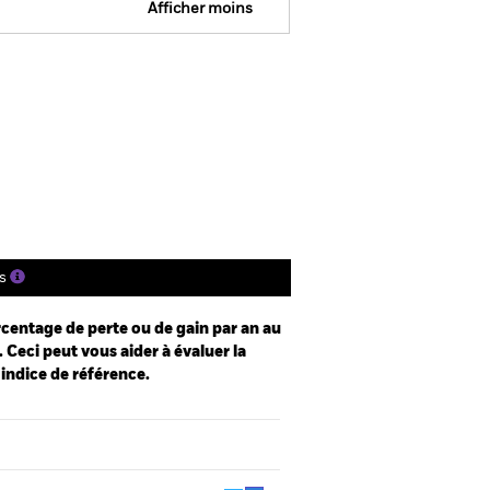
Afficher moins
e
Prospectus
Télécharger
nique
tions
Documentation
s
centage de perte ou de gain par an au
 Ceci peut vous aider à évaluer la
 indice de référence.