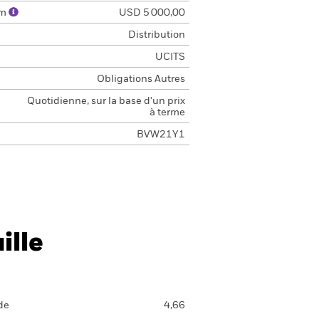
um
USD 5 000,00
Distribution
UCITS
Obligations Autres
Quotidienne, sur la base d'un prix
à terme
BVW21Y1
ille
de
4,66