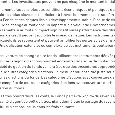
ntis. Les investisseurs peuvent ne pas récupérer le montant initial
ement plus sensibles aux conditions économiques et politiques qu
dité » plus élevé, des restrictions à l'investissement ou au transfert 
 au Fonds et des risques liés au développement durable. Risque de ch
aux de change auront donc un impact sur la valeur de l'investissement
e l'émetteur auront un impact significatif sur la performance des tit
tion de crédit peuvent accroître le niveau de risque. Les instruments
uxquels ils se rapportent et peuvent amplifier les pertes et les gains,
Une utilisation extensive ou complexe de ces instruments peut avoir
 couverture de change de ce fonds utilisent des instruments dérivés 
 une catégorie d’actions pourrait engendrer un risque de contagion (e
ciété de gestion du fonds veillera à ce que des procédures appropriée
n aux autres catégories d’actions. Le menu déroulant situé juste sou
égories d’actions du fonds. Les catégories d’actions avec couverture 
 complète de toutes les catégories d'actions avec couverture de ch
stion du fonds.
 titres pour réduire les coûts, le Fonds percevra 62,5 % du revenu a
alité d'agent de prêt de titres. Etant donné que le partage du reven
ui-ci n'est pas inclus dans les frais courants.