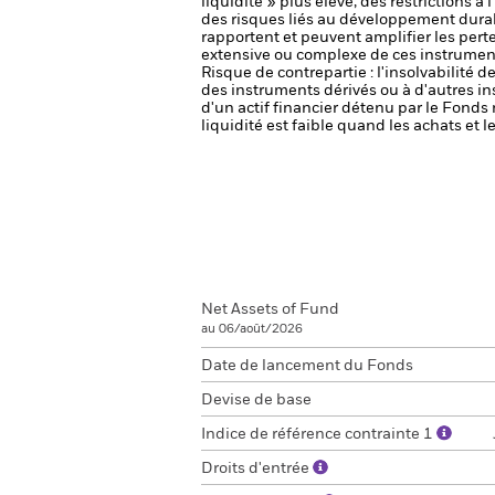
liquidité » plus élevé, des restrictions à
des risques liés au développement dura
rapportent et peuvent amplifier les perte
extensive ou complexe de ces instrument
Risque de contrepartie : l'insolvabilité 
des instruments dérivés ou à d'autres i
d'un actif financier détenu par le Fonds 
liquidité est faible quand les achats et
Net Assets of Fund
au 06/août/2026
Date de lancement du Fonds
Devise de base
Indice de référence contrainte 1
Droits d'entrée