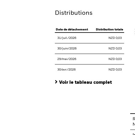
Distributions
V
Date de détachement
Distribution totale
31/juil./2026
NZD 0,03
30/juin/2026
NZD 0,03
29/mai/2026
NZD 0,03
30/avr./2026
NZD 0,03
Voir le tableau complet
En
R