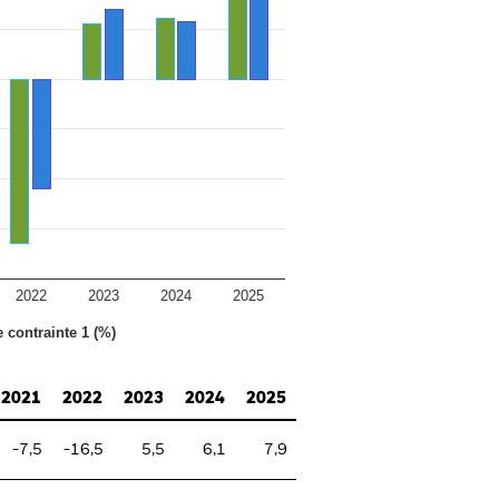
2022
2023
2024
2025
e contrainte 1 (%)
2021
2022
2023
2024
2025
-7,5
-16,5
5,5
6,1
7,9