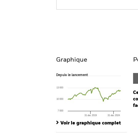
BGF Asian Tiger Bond Fun
Aperçu
Performances
Graphique
P
Depuis le lancement
Depuis le lancement
Line chart with 138 data points.
The chart has 1 X axis displaying Time. Ran
13 000
The chart has 1 Y axis displaying values. Range
Ce
co
10 000
fa
7 000
31 déc 2019
31 déc 2024
Ch
End of interactive chart.
Ba
Voir le graphique complet
Th
Th