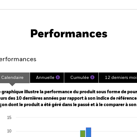
PRIIP KID
Fich
d
tech
Performances
Points clés
Gérants
Principales posi
erformances
Calendaire
Annuelle
Cumulée
12 derniers moi
ge: 2015-02-01 00:00:00 to 2026-07-31 00:00:00.
: -30 to 60.
 graphique illustre la performance du produit sous forme de pour
urs des 10 dernières années par rapport à son indice de référence.
çon dont le produit a été géré dans le passé et à le comparer à son
art
15
r chart with 2 data series.
e chart has 1 X axis displaying categories.
e chart has 1 Y axis displaying Values. Range: -20 to 15.
10