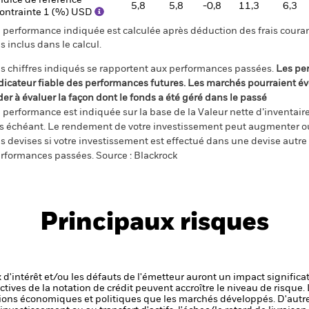
ndice de référence
5,8
5,8
-0,8
11,3
6,3
ontrainte 1 (%) USD
 performance indiquée est calculée après déduction des frais courant
s inclus dans le calcul.
s chiffres indiqués se rapportent aux performances passées.
Les pe
dicateur fiable des performances futures. Les marchés pourraient év
der à évaluer la façon dont le fonds a été géré dans le passé
 performance est indiquée sur la base de la Valeur nette d’inventaire 
s échéant. Le rendement de votre investissement peut augmenter ou
s devises si votre investissement est effectué dans une devise autre q
rformances passées. Source : Blackrock
Principaux risques
x d'intérêt et/ou les défauts de l'émetteur auront un impact significat
ctives de la notation de crédit peuvent accroître le niveau de risque.
ons économiques et politiques que les marchés développés. D'autre