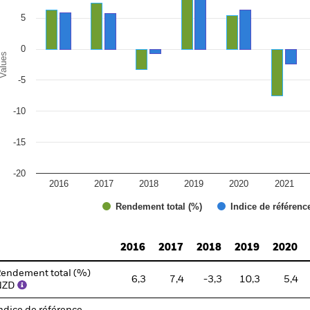
5
0
alues
-5
-10
-15
-20
2016
2017
2018
2019
2020
2021
Rendement total (%)
Indice de référenc
d of interactive chart.
2016
2017
2018
2019
2020
endement total (%)
6,3
7,4
-3,3
10,3
5,4
NZD