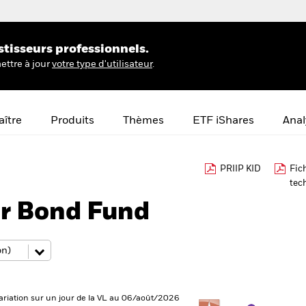
stisseurs professionnels.
ettre à jour
votre type d'utilisateur
.
ître
Produits
Thèmes
ETF iShares
Anal
PRIIP KID
Fic
tec
er Bond Fund
ariation sur un jour de la VL au 06/août/2026