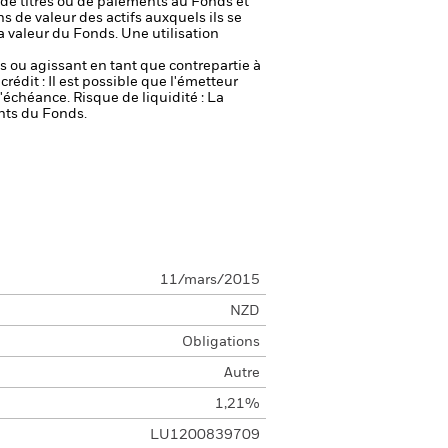
on de titres ou de paiements au Fonds et
s de valeur des actifs auxquels ils se
la valeur du Fonds. Une utilisation
fs ou agissant en tant que contrepartie à
crédit : Il est possible que l'émetteur
 l'échéance.
Risque de liquidité : La
ents du Fonds.
11/mars/2015
NZD
Obligations
Autre
1,21%
LU1200839709