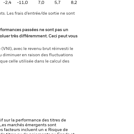
-2,4
-11,0
7,0
5,7
8,2
s. Les frais d’entrée/de sortie ne sont
rformances passées ne sont pas un
oluer très différemment. Ceci peut vous
(VNI), avec le revenu brut réinvesti le
 diminuer en raison des fluctuations
ue celle utilisée dans le calcul des
if sur la performance des titres de
Les marchés émergents sont
s facteurs incluent un « Risque de