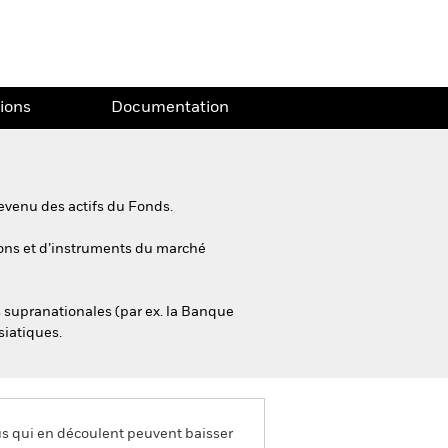
tions
Documentation
evenu des actifs du Fonds.
tions et d’instruments du marché
és supranationales (par ex. la Banque
siatiques.
us qui en découlent peuvent baisser