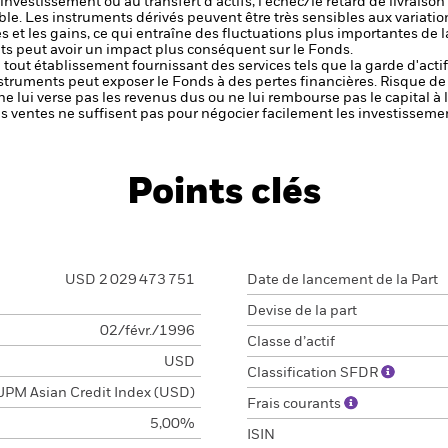
 l'investissement ou au transfert d'actifs, l'échec/le retard de livrais
ble.
Les instruments dérivés peuvent être très sensibles aux variation
s et les gains, ce qui entraîne des fluctuations plus importantes de 
s peut avoir un impact plus conséquent sur le Fonds.
de tout établissement fournissant des services tels que la garde d'acti
nstruments peut exposer le Fonds à des pertes financières.
Risque de 
ne lui verse pas les revenus dus ou ne lui rembourse pas le capital à
 les ventes ne suffisent pas pour négocier facilement les investissem
Points clés
USD 2 029 473 751
Date de lancement de la Part
Devise de la part
02/févr./1996
Classe d’actif
USD
Classification SFDR
JPM Asian Credit Index (USD)
Frais courants
5,00%
ISIN