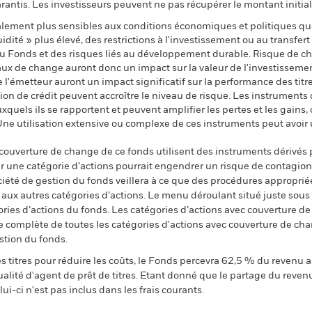
ntis. Les investisseurs peuvent ne pas récupérer le montant initial
ement plus sensibles aux conditions économiques et politiques qu
dité » plus élevé, des restrictions à l'investissement ou au transfert 
 au Fonds et des risques liés au développement durable. Risque de ch
aux de change auront donc un impact sur la valeur de l'investissement
e l'émetteur auront un impact significatif sur la performance des tit
tion de crédit peuvent accroître le niveau de risque. Les instruments
uxquels ils se rapportent et peuvent amplifier les pertes et les gains,
Une utilisation extensive ou complexe de ces instruments peut avoir
 couverture de change de ce fonds utilisent des instruments dérivés 
 une catégorie d’actions pourrait engendrer un risque de contagion (e
ciété de gestion du fonds veillera à ce que des procédures appropriée
n aux autres catégories d’actions. Le menu déroulant situé juste sou
égories d’actions du fonds. Les catégories d’actions avec couverture 
 complète de toutes les catégories d'actions avec couverture de ch
stion du fonds.
 titres pour réduire les coûts, le Fonds percevra 62,5 % du revenu a
alité d'agent de prêt de titres. Etant donné que le partage du reven
ui-ci n'est pas inclus dans les frais courants.