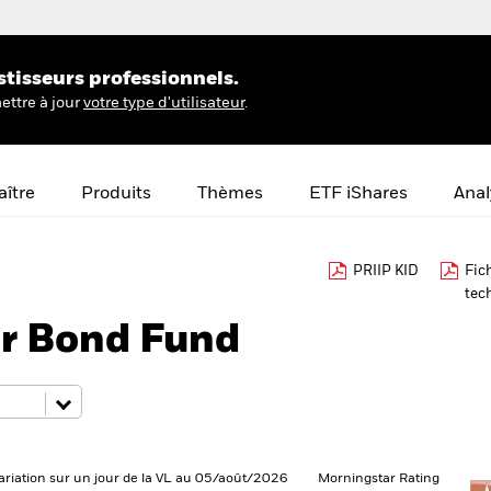
stisseurs professionnels.
ettre à jour
votre type d'utilisateur
.
ître
Produits
Thèmes
ETF iShares
Anal
PRIIP KID
Fic
tec
er Bond Fund
ariation sur un jour de la VL au 05/août/2026
Morningstar Rating