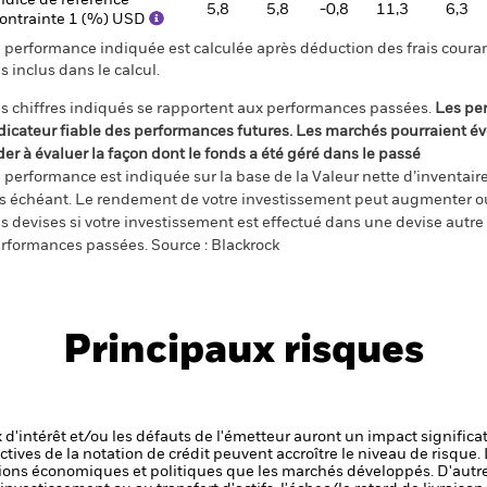
ndice de référence
5,8
5,8
-0,8
11,3
6,3
ontrainte 1 (%) USD
 performance indiquée est calculée après déduction des frais courant
s inclus dans le calcul.
s chiffres indiqués se rapportent aux performances passées.
Les pe
dicateur fiable des performances futures. Les marchés pourraient év
der à évaluer la façon dont le fonds a été géré dans le passé
 performance est indiquée sur la base de la Valeur nette d’inventaire 
s échéant. Le rendement de votre investissement peut augmenter ou
s devises si votre investissement est effectué dans une devise autre q
rformances passées. Source : Blackrock
Principaux risques
x d'intérêt et/ou les défauts de l'émetteur auront un impact significat
ctives de la notation de crédit peuvent accroître le niveau de risque.
ons économiques et politiques que les marchés développés. D'autre