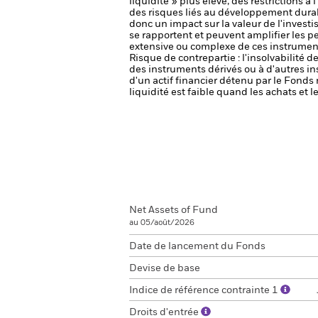
liquidité » plus élevé, des restrictions à
des risques liés au développement dura
donc un impact sur la valeur de l'invest
se rapportent et peuvent amplifier les pe
extensive ou complexe de ces instrument
Risque de contrepartie : l'insolvabilité 
des instruments dérivés ou à d'autres i
d'un actif financier détenu par le Fonds 
liquidité est faible quand les achats et
Net Assets of Fund
au 05/août/2026
Date de lancement du Fonds
Devise de base
Indice de référence contrainte 1
Droits d'entrée