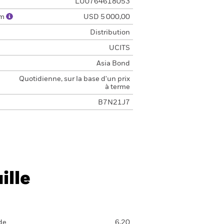
LU0764618053
um
USD 5 000,00
Distribution
UCITS
Asia Bond
Quotidienne, sur la base d'un prix
à terme
B7N21J7
ille
de
6,20