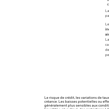
I
c
La
pa
Le
in
ai
La
ca
de
pe
Le risque de crédit, les variations de tau
créance. Les baisses potentielles ou effe
généralement plus sensibles aux conditi