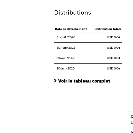
Distributions
V
Date de détachement
Distribution totale
31/juil./2026
USD 0,04
30/juin/2026
USD 0,04
29/mai/2026
USD 0,04
30/avr./2026
USD 0,04
Voir le tableau complet
En
R