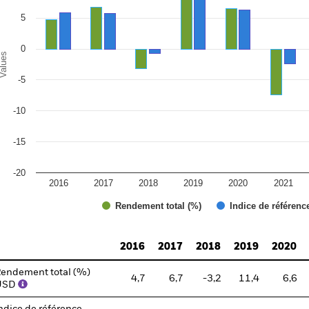
5
0
alues
-5
-10
-15
-20
2016
2017
2018
2019
2020
2021
Rendement total (%)
Indice de référenc
d of interactive chart.
2016
2017
2018
2019
2020
endement total (%)
4,7
6,7
-3,2
11,4
6,6
USD