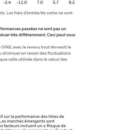
-2,4
-11,0
7,0
5,7
8,2
s. Les frais d’entrée/de sortie ne sont
rformances passées ne sont pas un
oluer très différemment. Ceci peut vous
(VNI), avec le revenu brut réinvesti le
 diminuer en raison des fluctuations
ue celle utilisée dans le calcul des
if sur la performance des titres de
Les marchés émergents sont
s facteurs incluent un « Risque de