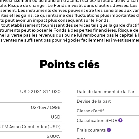
 l'investissement ou au transfert d'actifs, l'échec/le retard de livrais
ble.
Risque de change : Le Fonds investit dans d'autres devises. Les
issement.
Les instruments dérivés peuvent être très sensibles aux vari
rtes et les gains, ce qui entraîne des fluctuations plus importantes d
s peut avoir un impact plus conséquent sur le Fonds.
de tout établissement fournissant des services tels que la garde d'acti
nstruments peut exposer le Fonds à des pertes financières.
Risque de 
ne lui verse pas les revenus dus ou ne lui rembourse pas le capital à
 les ventes ne suffisent pas pour négocier facilement les investissem
Points clés
USD 2 031 811 030
Date de lancement de la Part
Devise de la part
02/févr./1996
Classe d’actif
USD
Classification SFDR
JPM Asian Credit Index (USD)
Frais courants
5,00%