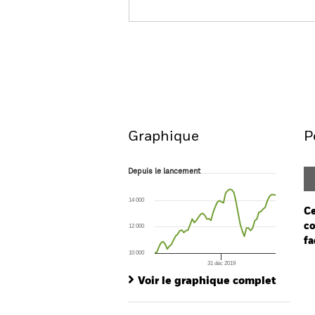
BGF Asian Tiger Bond Fun
Aperçu
Performances
Graphique
P
Depuis le lancement
Depuis le lancement
Line chart with 59 data points.
The chart has 1 X axis displaying Time. Ran
14 000
The chart has 1 Y axis displaying values. Range
Ce
co
12 000
fa
10 000
31 déc 2019
Ch
End of interactive chart.
Ba
Voir le graphique complet
Th
Th