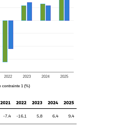
2022
2023
2024
2025
e contrainte 1 (%)
2021
2022
2023
2024
2025
-7,4
-16,1
5,8
6,4
9,4