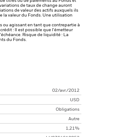
on de titres ou de paiements au Fonds et
 variations de taux de change auront
ations de valeur des actifs auxquels ils
e la valeur du Fonds. Une utilisation
fs ou agissant en tant que contrepartie à
crédit : Il est possible que l'émetteur
 l'échéance.
Risque de liquidité : La
ents du Fonds.
02/avr./2012
USD
Obligations
Autre
1,21%