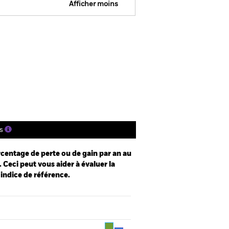
Afficher moins
e
Prospectus
Télécharger
nique
tions
Documentation
s
centage de perte ou de gain par an au
 Ceci peut vous aider à évaluer la
 indice de référence.