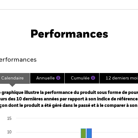
PRIIP KID
Fich
d
tech
Performances
Points clés
Gérants
Principales posi
erformances
Calendaire
Annuelle
Cumulée
12 derniers moi
ge: 2012-01-01 00:00:00 to 2026-07-31 00:00:00.
: 0 to 60.
 graphique illustre la performance du produit sous forme de pour
urs des 10 dernières années par rapport à son indice de référence.
çon dont le produit a été géré dans le passé et à le comparer à son
art
15
r chart with 2 data series.
e chart has 1 X axis displaying categories.
e chart has 1 Y axis displaying Values. Range: -20 to 15.
10