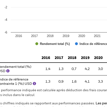
-2
-4
-6
2016
2017
2018
2019
2020
2021
Rendement total (%)
Indice de référenc
d of interactive chart.
2016
2017
2018
2019
2020
endement total (%)
1,4
1,3
0,7
4,2
3,0
USD
ndice de référence
1,3
0,9
1,6
4,1
3,3
ontrainte 1 (%) USD
 performance indiquée est calculée après déduction des frais courant
s inclus dans le calcul.
s chiffres indiqués se rapportent aux performances passées.
Les pe