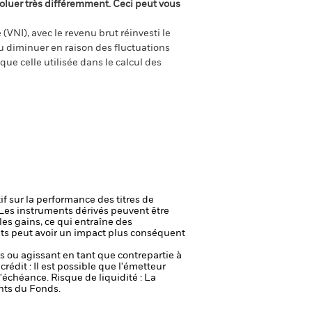
oluer très différemment. Ceci peut vous
(VNI), avec le revenu brut réinvesti le
 diminuer en raison des fluctuations
ue celle utilisée dans le calcul des
if sur la performance des titres de
Les instruments dérivés peuvent être
 les gains, ce qui entraîne des
nts peut avoir un impact plus conséquent
fs ou agissant en tant que contrepartie à
crédit : Il est possible que l'émetteur
 l'échéance.
Risque de liquidité : La
ents du Fonds.