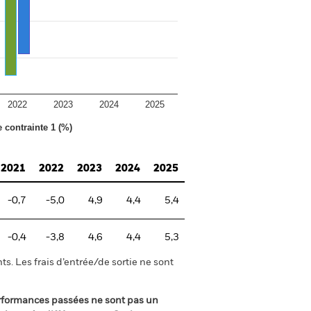
2022
2023
2024
2025
e contrainte 1 (%)
2021
2022
2023
2024
2025
-0,7
-5,0
4,9
4,4
5,4
-0,4
-3,8
4,6
4,4
5,3
s. Les frais d’entrée/de sortie ne sont
rformances passées ne sont pas un