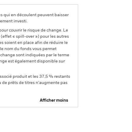
us qui en découlent peuvent baisser
ement investi.
pour couvrir le risque de change. Le
ffet « spill-over ») pour les autres
s soient en place afin de réduire le
s le nom du fonds vous permet
de change sont indiquées par le terme
ange est également disponible sur
ssocié produit et les 37,5 % restants
u de prêts de titres n'augmente pas
Afficher moins
e
Prospectus
Télécharger
nique