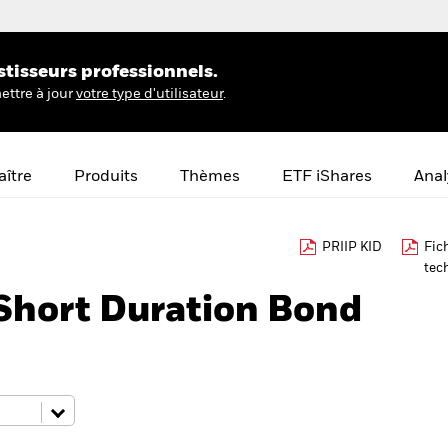
stisseurs professionnels.
ettre à jour
votre type d'utilisateur
.
ître
Produits
Thèmes
ETF iShares
Anal
PRIIP KID
Fic
tec
Short Duration Bond