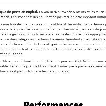
 de perte en capital.
La valeur des investissements et les reven
ntis. Les investisseurs peuvent ne pas récupérer le montant initial
 couverture de change de ce fonds utilisent des instruments dérivés 
 une catégorie d’actions pourrait engendrer un risque de contagion (e
ciété de gestion du fonds veillera à ce que des procédures appropriée
n aux autres catégories d’actions. Le menu déroulant situé juste sou
égories d’actions du fonds. Les catégories d’actions avec couverture 
 complète de toutes les catégories d'actions avec couverture de ch
stion du fonds.
 titres pour réduire les coûts, le Fonds percevra 62,5 % du revenu a
alité d'agent de prêt de titres. Etant donné que le partage du reven
ui-ci n'est pas inclus dans les frais courants.
PRIIP KID
Fich
tion Bond Fund
tech
Performances