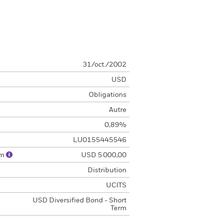
31/oct./2002
USD
Obligations
Autre
0,89%
LU0155445546
um
USD 5 000,00
Distribution
UCITS
USD Diversified Bond - Short
Term