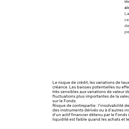
in
ai
La
ca
de
pe
Le risque de crédit, les variations de tau
créance. Les baisses potentielles ou effe
très sensibles aux variations de valeur de
fluctuations plus importantes de la val
sur le Fonds.
Risque de contrepartie : l'insolvabilité 
des instruments dérivés ou à d'autres i
d'un actif financier détenu par le Fonds 
liquidité est faible quand les achats et