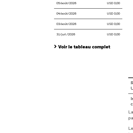
05/août/2026
USD 0,00
04/août/2026
USD 0,00
03/août/2026
USD 0,00
31/juil./2026
USD 0,00
Voir le tableau complet
En
R
I
c
La
pa
Le