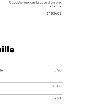
Quotidienne, sur la base d'un prix
à terme
7453403
ille
de
3,90
1,100
2,21