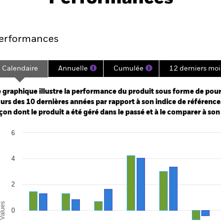
Points clés
Gérants
Principales posi
erformances
Calendaire
Annuelle
Cumulée
12 derniers moi
ge: 2002-07-01 00:00:00 to 2026-07-31 00:00:00.
: 0 to 60.
 graphique illustre la performance du produit sous forme de pour
urs des 10 dernières années par rapport à son indice de référence.
çon dont le produit a été géré dans le passé et à le comparer à son
art
6
r chart with 2 data series.
e chart has 1 X axis displaying categories.
e chart has 1 Y axis displaying Values. Range: -6 to 6.
4
2
alues
0