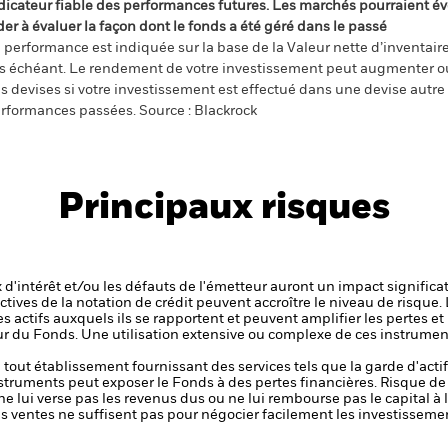
dicateur fiable des performances futures. Les marchés pourraient év
der à évaluer la façon dont le fonds a été géré dans le passé
 performance est indiquée sur la base de la Valeur nette d’inventaire 
s échéant. Le rendement de votre investissement peut augmenter ou
s devises si votre investissement est effectué dans une devise autre q
rformances passées. Source : Blackrock
Principaux risques
x d'intérêt et/ou les défauts de l'émetteur auront un impact significat
ctives de la notation de crédit peuvent accroître le niveau de risque.
s actifs auxquels ils se rapportent et peuvent amplifier les pertes et
eur du Fonds. Une utilisation extensive ou complexe de ces instrume
de tout établissement fournissant des services tels que la garde d'acti
nstruments peut exposer le Fonds à des pertes financières.
Risque de 
ne lui verse pas les revenus dus ou ne lui rembourse pas le capital à
 les ventes ne suffisent pas pour négocier facilement les investissem