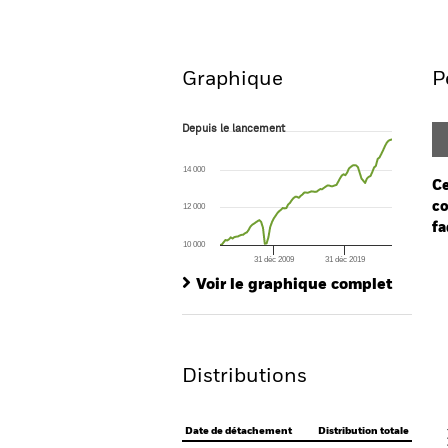
Aperçu
Performances
Graphique
P
Depuis le lancement
Depuis le lancement
Line chart with 97 data points.
The chart has 1 X axis displaying Time. Ran
14 000
The chart has 1 Y axis displaying values. Range
Ce
co
12 000
fa
10 000
31 déc 2009
31 déc 2019
Ch
End of interactive chart.
Ba
Voir le graphique complet
Th
Th
Distributions
V
Date de détachement
Distribution totale