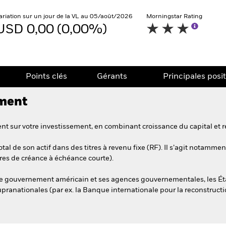
ariation sur un jour de la VL au 05/août/2026
Morningstar Rating
USD 0,00 (0,00%)
Points clés
Gérants
Principales posi
ement
t sur votre investissement, en combinant croissance du capital et r
al de son actif dans des titres à revenu fixe (RF). Il s’agit notamme
tres de créance à échéance courte).
r le gouvernement américain et ses agences gouvernementales, les Ét
supranationales (par ex. la Banque internationale pour la reconstruct