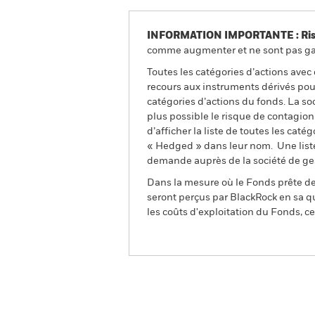
INFORMATION IMPORTANTE : Risque
comme augmenter et ne sont pas gara
Toutes les catégories d’actions avec
recours aux instruments dérivés pour
catégories d’actions du fonds. La so
plus possible le risque de contagio
d’afficher la liste de toutes les cat
« Hedged » dans leur nom. Une liste
demande auprès de la société de ge
Dans la mesure où le Fonds prête des
seront perçus par BlackRock en sa qu
les coûts d'exploitation du Fonds, cel
BGF US Dollar Short Dura