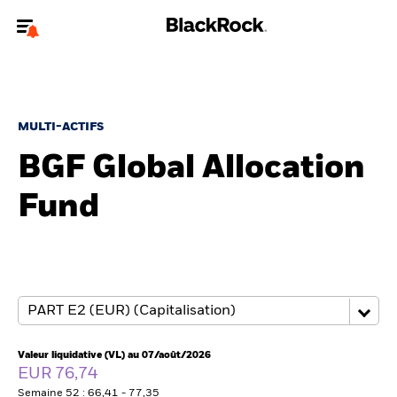
Bienvenue sur le site BlackRock pour les investisseurs
professionnels.
Pour accéder directement à un autre site BlackRock, veuillez mettre à
jour
votre type d'utilisateur
.
MULTI-ACTIFS
BGF Global Allocation
Nous connaître
Fund
Produits
Thèmes
ETF iShares
Analyses
Valeur liquidative (VL) au 07/août/2026
EUR 76,74
Semaine 52 : 66,41 - 77,35
Education