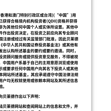
现按相关股份类别的货币计算，包括持续征
香港和澳门特别行政区或台湾)(“中国”)用
获得合格境内机构投资者(QDII)资格并获得
非为其他任何中国个人或实体所设置。其他中
件作出投资决定，在投资之前应向其专业顾问
中国注册或经过有关监管部门批准，因此贝莱德
《中华人民共和国证券投资基金法》或其他有
发出认购所述基金的要约或要约邀请。同时，
投资顾问服务或提供投资意见服务，不得被视
。中国用户系基于自己的主观意愿浏览或使用
示或要求任何中国用户向其名下投资人或其他
2014年2月26日
资本网站所述基金，其应承诺遵守中国法律法规
用户均无权就使用或依赖本网站及其所述信息
USD
赔。
股票
向
贝
莱德作出以下声明：
第8条
陆贝
莱德网站和
查阅
网站上的信息和文件，并
1.50