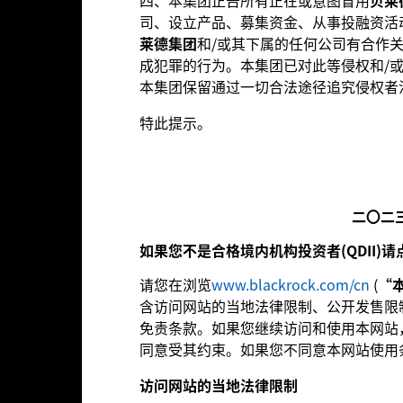
四、本集团正告所有正在或意图冒用
贝莱
基本数据
基金经理人
司、设立产品、募集资金、从事投融资活
莱德集团
和/或其下属的任何公司有合作
绩效
成犯罪的行为。本集团已对此等侵权和/
本集团保留通过一切合法途径追究侵权者
特此提示。
绩效
贝莱德
年度表现
年均
累积
二〇二三年三
 2014-01-01 00:00:00 to 2026-07-31 00:00:00.
 -160 to 320.
如果您不是合格境内机构投资者(QDII)
art
40
r chart with 2 data series.
请您在浏览
www.blackrock.com/cn
(
“
e chart has 1 X axis displaying categories.
e chart has 1 Y axis displaying Values. Range: -20 to 40.
含访问网站的当地法律限制、公开发售限制
30
免责条款。如果您继续访问和使用本网站
同意受其约束。如果您不同意本网站使用
20
访问
网站的当地法律限制