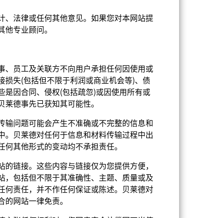
计、法律或任何其他意见。如果您对本网站提
16.95
其他专业顾问。
事、员工及关联方不向用户承担任何因使用或
损失(包括但不限于利润或商业机会等)、债
是因合同、侵权(包括疏忽)或因使用所有或
贝莱德事先已获知其可能性。
传输问题可能会产生不准确或不完整的信息和
中。贝莱德对任何于信息和材料传输过程中出
任何其他形式的变动均不承担责任。
分析师主导的百分比 (%)
站的链接。这些内容与链接仅为您提供方便，
截至 2024年7月8日
站，包括但不限于其准确性、主题、质量或及
100.00
任何责任，并不作任何保证或陈述。贝莱德对
数据覆盖 百分比(%)
合的网站一律免责。
截至 2024年7月8日
100.00