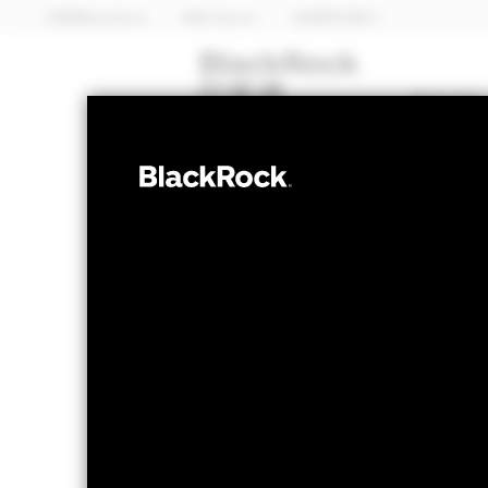
贝莱德BlackRock
安硕 iShares
全球首页(英文）
基金总览
股票
贝莱德欧洲价值
净值截至 2026年8月6日
一天净值变动 2026
美元 30.14
美元 0.0
52周 24.16 - 30.14