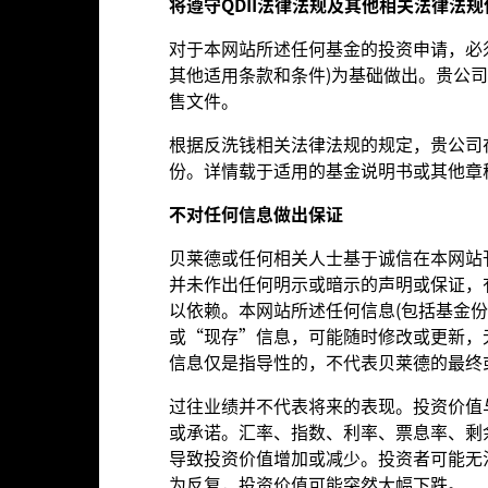
将遵守
QDII
法律法
规
及其他相关法律法
规
5.00%
基金管理费(部分基金/股份类别
LU1023061473
对于本网站所述任何基金的投资申请，必
分销费)
其他适用条款和条件)为基础做出。贵公
0.00%
最低首次投资额
售文件。
USD 1000
收益分配方式
根据反洗钱相关法律法规的规定，贵公司
卢森堡
监管制度
份。详情载于适用的基金说明书或其他章
BlackRock (Luxembourg) S.A.
晨星分类
不
对
任何信息做出保
证
交易日期+3天
交易频率
贝莱德或任何相关人士基于诚信在本网站
BGEVA2U
SEDOL
并未作出任何明示或暗示的声明或保证，
以依赖。本网站所述任何信息(包括基金份
或“现存”信息，可能随时修改或更新，
组合特色
信息仅是指导性的，不代表贝莱德的最终
过往业绩并不代表将来的表现。投资价值
或承诺。汇率、指数、利率、票息率、剩
导致投资价值增加或减少。投资者可能无
60
三年标准差
为反复，投资价值可能突然大幅下跌。