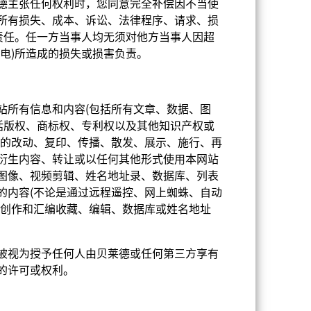
德主张任何权利时，您同意完全补偿因不当使
所有损失、成本、诉讼、法律程序、请求、损
责任。任一方当事人均无须对他方当事人因超
电)所造成的损失或损害负责。
站所有信息和内容(包括所有文章、数据、图
括版权、商标权、专利权以及其他知识产权或
目的改动、复印、传播、散发、展示、施行、再
衍生内容、转让或以任何其他形式使用本网站
图像、视频剪辑、姓名地址录、数据库、列表
的内容(不论是通过远程遥控、网上蜘蛛、自动
接创作和汇编收藏、编辑、数据库或姓名地址
比重(%)
被视为授予任何人由贝莱德或任何第三方享有
2.88
的许可或权利。
2.72