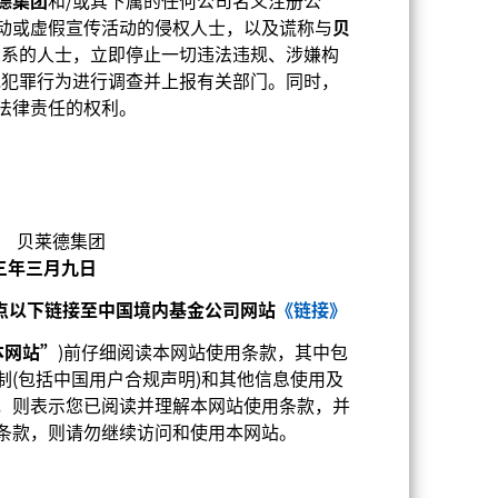
德集团
和/或其下属的任何公司名义注册公
持股
相关文件
动或虚假宣传活动的侵权人士，以及谎称与
贝
关系的人士，立即停止一切违法违规、涉嫌构
或犯罪行为进行调查并上报有关部门。同时，
法律责任的权利。
集团
月九日
请点以下链接至中国境内基金公司网站
《链接》
本网站
”
)前仔细阅读本网站使用条款，其中包
(包括中国用户合规声明)和其他信息使用及
，则表示您已阅读并理解本网站使用条款，并
条款，则请勿继续访问和使用本网站。