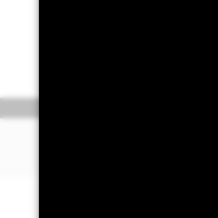
仅提供给已获得合格境内机构投资者(
准，因此贝莱德不构成依照《中华人民
购所述基金的要约或要约邀请。
基金概要
绩效
投资目标
贝莱德欧洲价值基金以尽量提高总回报为
顾问认为估价偏低而具有内在投资价值
基金的全部货币对冲股份类别使用金融衍生产
贝莱德欧洲价值基金
理公司将确保适当的程序得以进行，以至对其
份类别会于股份类别的名称中显示「对冲」的