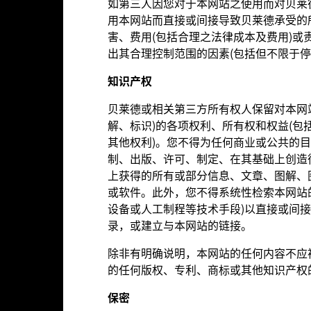
如第三人因您对于本网站之使用而对贝莱
用本网站而直接或间接导致贝莱德承受的
害、费用(包括合理之法律成本及费用)或
出其合理控制范围的因素(包括但不限于停
知
识产
权
持股
贝莱德或相关第三方所有权人保留对本网
解、标识)的各项权利、所有权和权益(包
其他权利)。您不得为任何商业或公共的
制、出版、许可、制定、在其基础上创造
上获得的所有或部分信息、文章、图解、
或软件。此外，您不得系统性检索本网站
设备或人工制程等技术手段)以直接或间
比重(%)
持股名称
录，或建立与本网站的链接。
除非有明确说明，本网站的任何内容不应
3.62
汇丰银行
的任何版权、专利、商标或其他知识产权
3.32
LLOYDS BANKING GROUP PLC
保密