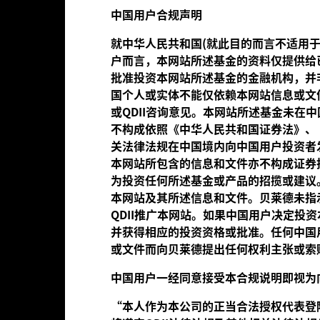
现按历年年底及资产净值计算，股息再作投资。表现数据已扣除费用。
中国用
户
合
规
声明
关数据显示本基金的股份类别在所示时期内的价值的上升或下跌幅度。表
就中华人民共和国(就此目的而言不适用于
的收费及税项，但不包括认购和赎回费用（如适用）。
户而言，本网站所述基金的资料仅提供给已
批准投资本网站所述基金的金融机构，并
参考基本数据栏目以了解本基金及有关股份类别的成立日期。
国个人或实体不能仅依赖本网站信息或文
或QDII咨询意见。本网站所述基金未在
不构成依照《中华人民共和国证券法》、
基本数据
关法律法规在中国境内向中国用户投资者
本网站所包含的信息和文件亦不构成证券
为投资任何所述基金或产品的招揽或建议
本网站及其所述信息和文件。贝莱德未指
欧元 1,673,596,729
股份成立日期
QDII推广本网站。如果中国用户决定投
并获得相应的投资资格或批准。任何中国
股份类别货币
或文件而向贝莱德提出任何权利主张或索
1997年1月8日
资产类别
EUR
中国用
户
一
经
同意接受本合
规说
明即
视为
SFDR类别
MSCI 欧洲价值指数（欧元）
“
本人作
为
本公司的正当合法授
权
代表登
Management Fee