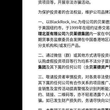
资项目等，开展非法诈骗活动。
为保护投资者的合法权益，维护公司品牌
QDII)资格并获得批准投资本网站所述基金的金融机构参考。本网站所述
一、以BlackRock, Inc.为母公司的贝
共和国证券法》、《中华人民共和国证券投资基金法》或其他有关法律法
于美国纽约市，于1999年在纽约证券交
理北亚有限公司
为
贝莱德集团
内一家在中
期货事务监察委员会发牌在中国香港地区
分支机构和/或发行产品。
基本数据
基金经理人
二、通过微信（群）或其他方式诱导投资
认购虚假投资项目等行为均系不法分子冒
集团
及其下属的任何公司（含
贝莱德资产
目标。基金将不少于70%的总资产投资于在欧洲注册或从事大部份经济
三、敬请投资者审慎投资，对各类非法使
的公司。
其下属的任何公司有合作关系的项目推广
金销售及宣传活动提高警惕及识别判断能
约、链接、二维码等，亦不轻易透露个人
基金月报
品以对冲货币风险。股份类别中使用金融衍生产品可能为基金内其他股份类别
骗。如已发生财产损失的，务请尽快向公
他股份类别的风险效应减至最低。您只需直接在基金名称下方使用下拉式方框
字眼。此外，如欲索取所有货币对冲股份类别的完整列表，应向基金管理公司