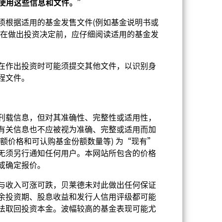
使用
这
些信息和文件。
”
包括
1.50%
须根据适用的基金发售文件(例如基金说明书或
司在做出投资决定前，应仔细阅读适用的基金发
USD 5000
累积款
在作出投资时可能须提交其他文件，以识别身
UCITS
程文件。
其他股票
每日
刊载信息，但对其准确性、完整性或适用性，
BJMZFG6
有关信息也不应被视为准确、完整或适用而加
额价格和可认购基金份额数量等) 为“现有”
无须另行通知任何用户。本网站所包含的价格
或确定报价。
与收入可涨可跌，贝莱德未对此做出任何保证
余投资期、股息收益和发行人信用评级都可能
法取回投资本金。波幅较高的基金表现可能尤
10.87%