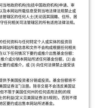
当地政府机构(包括中国政府机构)申请、审
以及本网站所载信息受到当地法律法规禁止或
法管辖区的任何人士(无论因其国籍、住所、居
遵守任何相关司法管辖区的所有适用法律法规。
的任何资料与任何特定个人或实体的投资目
2022
2023
2024
2025
本网站所载信息和文件不会构成根据任何相关
在以下任何情况下要约或推介出售基金份额：
、推介或分销本网站所述任何基金份额，(2) 由
要约或推介，或 (3) 向任何法律禁止接受该
2021
2022
2023
2024
2025
提供予美国投资者分销或投资。基金份额将不
22.58
-1.66
16.54
13.87
26.63
"美国证券法")注册。除非交易不会违反美国证
但不限于美国任何州的任何适用法例)的规
21.82
-1.08
15.60
11.18
30.52
的利益(定义见美国证券法S规则)，否则不得
地区要约或出售本网站所述基金。