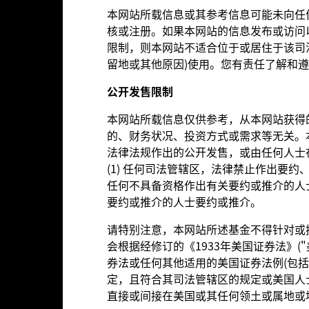
alues
10
本网站所载信息或其参考信息可能未向任何
核或注册。如果本网站的信息发布或访问
0
限制，则本网站不适合位于或居住于该司
留地或其他原因)使用。您有责任了解和
-10
公开
发
售限制
-20
本网站所载信息仅供参考，从本网站获得
2016
2017
2018
2019
2020
2021
的、财务状况、投资方式或需求等无关。
表现(%)
基准 1
法律法规作出的公开发售，或由任何人士
d of interactive chart.
(1) 任何司法管辖区，法律禁止作出要约
任何不具备资格作出有关要约或推介的人士
要约或推介的人士要约或推介。
2016
2017
2018
2019
2020
请特别注意，本网站所述基金不得针对或
表现(%) USD
0.18
8.34
-17.12
25.10
4.58
会根据经修订的《1933年美国证券法》(
券法或任何其他适用的美国证券法例(包括
基准 1 EUR
7.41
8.26
-11.64
19.56
-12.91
定，且符合其司法管辖区的规定或美国人士
绩并非未来表现的指引。投资者或未能取回投资的全部本金。
直接或间接在美国或其任何领土或属地或