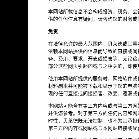
截至 2026年7月31日
本网站所载信息不会构成投资、税务、会
1.006
市盈率
截至 2026年6月30日
供的任何信息有疑问，请咨询您的财务或
2.26
免
责
在法律允许的最大范围内，贝莱德或其董
依赖本网站提供的信息而导致的直接或间接
基金评级
务、费用、要求、开支或损害等，无论这些
部分这些网页引起的或与之相关的，即使
使用本网站所提供的服务时，网络软件或
材料副本并可能被下载和显示于您的电脑
晨星基金奖牌评级
现的任何直接或间接损害、改变、遗漏或
本网站可能含有第三方内容或与第三方网
并供您参考。对于第三方的任何内容和网
时性，贝莱德既无法控制，也不为其承担
于2024年7月8日颁发
第三方的内容或网站或与本网站链接或配