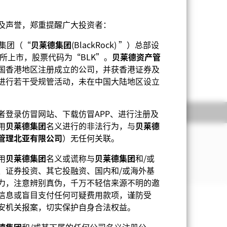
及声誉，郑重提醒广大投资者：
基金未在中国注册或经过有关监管部门批
莱德集团（“
贝莱德集团
(BlackRock) ”）总部设
规在中国境内向中国用户投资者发出认
易所上市，股票代码为“BLK”。
贝莱德资产管
国香港地区注册成立的公司，并获香港证券及
显示更少
进行若干受规管活动，未在中国大陆地区设立
持股
相关文件
者登录仿冒网站、下载仿冒APP、进行注册及
用
贝莱德集团
名义进行的非法行为，与
贝莱德
管理北亚有限公司
）无任何关联。
活动的公司的股本证券。基金侧重于投资
用
贝莱德集团
名义或谎称与
贝莱德集团
和/或
、证券投资、其它投融资、国内和/或海外基
力，注意辨别真伪，千万不轻信来源不明的邀
信息或盲目支付任何可疑费用款项，谨防受
下载
带来潜在风险效应（亦称为溢出）。该基金的管
安机关报案，切实保护自身合法权益。
，即可查阅这基金内全部股份类别—货币对冲股
提出。