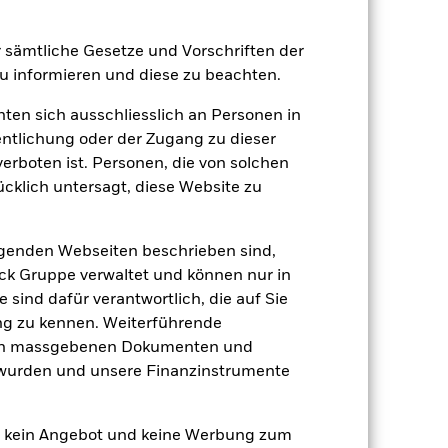
zu einzelnen Jahren
er Verlust oder Gewinn pro Jahr in den
er sämtliche Gesetze und Vorschriften der
fen zu beurteilen, wie das Produkt in
 informieren und diese zu beachten.
h mit der Benchmark.
hten sich ausschliesslich an Personen in
entlichung oder der Zugang zu dieser
verboten ist. Personen, die von solchen
ücklich untersagt, diese Website zu
lgenden Webseiten beschrieben sind,
k Gruppe verwaltet und können nur in
 sind dafür verantwortlich, die auf Sie
ng zu kennen. Weiterführende
den massgebenen Dokumenten und
t wurden und unsere Finanzinstrumente
en kein Angebot und keine Werbung zum