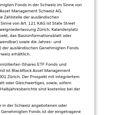
emessene Verfahren zur Minderung
hmigten Fonds in der Schweiz im Sinne von
nter dem Namen des Fonds können
ck Asset Management Schweiz AG,
herung sind durch den Begriff
e Zahlstelle der ausländischen
t Währungsabsicherung ist zudem auf
inne von Art. 121 KAG ist State Street
eigniederlassung Zürich, Kalanderplatz
amit verbundenen erzielten Ertrags
ekt, das Basisinformationsblatt oder
ilung aus Wertpapierleihegeschäften
nwendbar) sowie die Jahres- und
r) der ausländischen Genehmigten Fonds
Weniger anzeigen
hweiz erhältlich.
omizilierten iShares ETF Fonds und
re
Verkaufsprospekt
and ist BlackRock Asset Management
01 Zürich. Der Prospekt mit integriertem
tt oder Gleichwertiges, sowie, sofern
Positionen
Unterlagen
Halbjahresberichte sind kostenlos bei der
ie in der Schweiz angebotenen oder
 Genehmigten Fonds ist der eingetragene