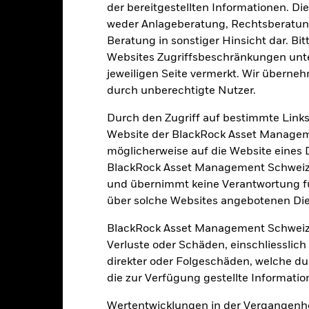
Eckdaten
der bereitgestellten Informationen. Di
weder Anlageberatung, Rechtsberatung
Beratung in sonstiger Hinsicht dar. Bit
Websites Zugriffsbeschränkungen unte
EUR 1’680’806’832.62
Auflegung Anteilsklasse
jeweiligen Seite vermerkt. Wir überneh
durch unberechtigte Nutzer.
Währung der Reihe
03.Dez.2010
Anlageklasse
Durch den Zugriff auf bestimmte Links
EUR
SFDR-Klassifizierung
Website der BlackRock Asset Managem
MSCI Europe Index
möglicherweise auf die Website eines Dri
Laufende Gebühren
BlackRock Asset Management Schweiz A
5.00%
ISIN
und übernimmt keine Verantwortung für
1.50%
Mindestsumme bei Erstanlag
über solche Websites angebotenen Dien
0.00%
Gewinnverwendung
BlackRock Asset Management Schweiz
EUR 1’000.00
Rechtsform
Verluste oder Schäden, einschliesslic
Luxemburg
direkter oder Folgeschäden, welche d
Morningstar-Kategorie
BlackRock (Luxembourg) S.A.
die zur Verfügung gestellte Informatio
Transaktionshäufigkeit
Transaktionsdatum +3 Tage
Wertentwicklungen in der Vergangenhe