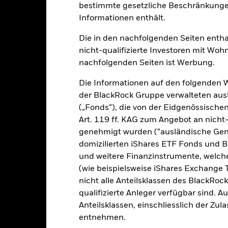
bestimmte gesetzliche Beschränkungen
klung
Eckdaten
FondsManager
Informationen enthält.
Die in den nachfolgenden Seiten entha
nicht-qualifizierte Investoren mit Wohn
liche Erträge auf Ihre Anlage zu erzielen, langfristiges Kapitalwac
nachfolgenden Seiten ist Werbung.
en in den Bereichen Umwelt, Soziales und Governance (ESG) entspric
Die Informationen auf den folgenden 
s Gesamtvermögens in die Eigenkapitalinstrumente (z. B. Aktien) v
der BlackRock Gruppe verwalteten ausl
genden Teil ihrer wirtschaftlichen Tätigkeit ausüben.
(„Fonds“), die von der Eidgenössisch
Art. 119 ff. KAG zum Angebot an nicht-
lle europäischen Länder, einschließlich des Vereinigten Königreich
genehmigt wurden (“ausländische Gene
domizilierten iShares ETF Fonds und 
und weitere Finanzinstrumente, welc
(wie beispielsweise iShares Exchange T
nicht alle Anteilsklassen des BlackRoc
alrisiken.
Der Wert der Anlagen und die daraus entstandenen Ertr
qualifizierte Anleger verfügbar sind. 
n. Anleger erhalten den ursprünglich investierten Betrag eventuell 
Anteilsklassen, einschliesslich der Zul
sicherung dieses Fonds setzen Derivate zur Absicherung des Währun
entnehmen.
nte ein potenzielles Risiko der Ansteckung (auch unter der Bezeichnu