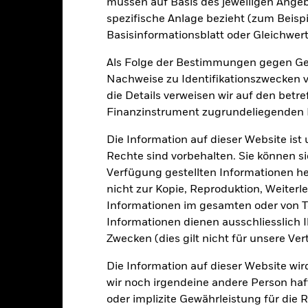
müssen auf Basis des jeweiligen Ange
e Wertentwicklung wird auf der Grundlage eines Nettoinventarwerts 
spezifische Anlage bezieht (zum Beispi
gezeigt, sofern vorhanden. Aufgrund von Währungsschwankungen k
Basisinformationsblatt oder Gleichwert
sfallen, falls Sie in einer anderen Währung als derjenigen investiere
rgangenheit berechnet wurde.
Quelle:
Blackrock
Als Folge der Bestimmungen gegen Gel
Nachweise zu Identifikationszwecken ve
die Details verweisen wir auf den betr
Finanzinstrument zugrundeliegenden
Wesentliche Risiken
Die Information auf dieser Website ist
Rechte sind vorbehalten. Sie können si
Verfügung gestellten Informationen he
n Papieren kann durch die täglichen Kursbewegungen an den Börsen
olitik und Wirtschaft sowie Unternehmensergebnisse und wichtige
nicht zur Kopie, Reproduktion, Weiterle
oder die Gebühren aus dem Kapital entnehmen. Dadurch können mög
Informationen im gesamten oder von Te
teile kann sich jedoch auch verringern und das potenzielle Kapitalw
n mit bestimmten Geschäftstätigkeiten auszuschließen, die mit den 
Informationen dienen ausschliesslich 
 Anlageuniversum reduzieren. Dies kann, verglichen mit einem Fon
Zwecken (dies gilt nicht für unsere Ver
ionen des Fonds haben.
gkeit von Instituten, die Dienstleistungen wie die Verwahrung von
 Geschäften mit anderen Instrumenten auftreten, kann zu Verlusten
Die Information auf dieser Website wir
wir noch irgendeine andere Person haf
oder implizite Gewährleistung für die R