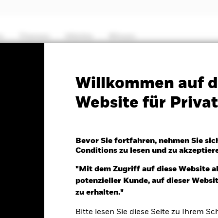
e
Themen
Märkte
Wissen
PRIIP KID
Factsheet
SFDR Web Disclosure
Willkommen auf d
Website für Priv
Equity Income Fund
Bevor Sie fortfahren, nehmen Sie sic
Conditions zu lesen und zu akzeptier
r 07.Aug.2026
"Mit dem Zugriff auf diese Website a
MB 0.01 (0.01%)
potenzieller Kunde, auf dieser Webs
zu erhalten."
Bitte lesen Sie diese Seite zu Ihrem Sch