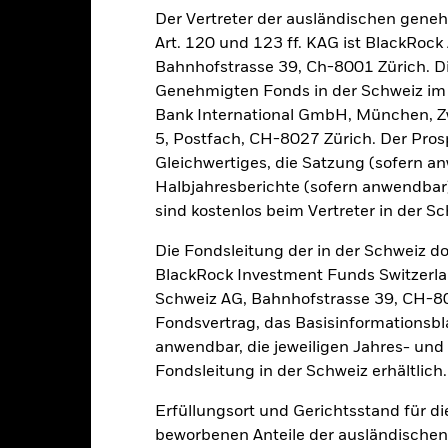
e Verwaltungsgesellschaft des Fonds wird sicherstellen, dass ang
Der Vertreter der ausländischen gene
 Anteilsklassen vorhanden sind. Über das Drop-Down-Feld direkt u
Art. 120 und 123 ff. KAG ist BlackRo
in dem Fonds anzeigen lassen. Die Anteilsklassen mit Währungsabsic
Bahnhofstrasse 39, Ch-8001 Zürich. Di
e gekennzeichnet. Eine vollständige Liste aller Anteilsklassen mi
Genehmigten Fonds in der Schweiz im S
haft des Fonds erhältlich.
Bank International GmbH, München, Zw
eschäfte tätigt, um Kosten zu senken, erhält der Fonds 62,5% des d
5, Postfach, CH-8027 Zürich. Der Prosp
 an BlackRock im Rahmen seiner Leihetätigkeit. Da die Ertragsaufte
Gleichwertiges, die Satzung (sofern a
verteuern, sind diese nicht in den laufenden Kosten enthalten.
Halbjahresberichte (sofern anwendba
sind kostenlos beim Vertreter in der Sc
Die Fondsleitung der in der Schweiz d
PRIIP KID
Factsheet
SFDR Web Disclosu
ome
BlackRock Investment Funds Switzerl
Herunterladen
Wertentwicklung
Schweiz AG, Bahnhofstrasse 39, CH-80
Fondsvertrag, das Basisinformationsbla
klung
Eckdaten
FondsManager
anwendbar, die jeweiligen Jahres- und 
Fondsleitung in der Schweiz erhältlich.
enditen
Erfüllungsort und Gerichtsstand für d
beworbenen Anteile der ausländischen