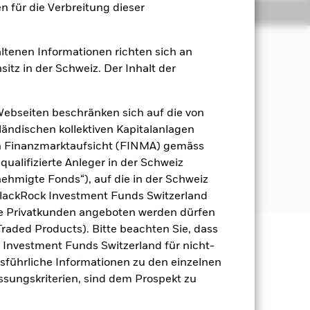
 für die Verbreitung dieser
Positionen
Unterlagen
ltenen Informationen richten sich an
sitz in der Schweiz. Der Inhalt der
hstum aufrechtzuerhalten und in einer
ht, zu investieren.
Webseiten beschränken sich auf die von
on Unternehmen an, die ihren Sitz in
ändischen kollektiven Kapitalanlagen
en Finanzmarktaufsicht (FINMA) gemäss
qualifizierte Anleger in der Schweiz
s, Osteuropas und der Länder der
hmigte Fonds“), auf die in der Schweiz
BlackRock Investment Funds Switzerland
he Privatkunden angeboten werden dürfen
raded Products). Bitte beachten Sie, dass
k Investment Funds Switzerland für nicht-
äge sind nicht garantiert und
Ausführliche Informationen zu den einzelnen
nicht zurück.
assungskriterien, sind dem Prospekt zu
gsrisikos ein. Der Einsatz von
ng „Spill-over-Effekt“) für andere