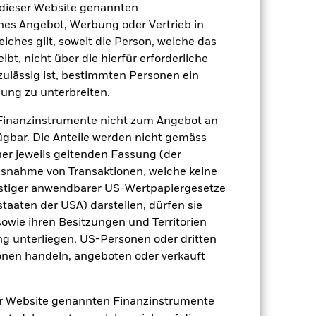
 dieser Website genannten
2022
2023
2024
2025
ches Angebot, Werbung oder Vertrieb in
nchmark 1 (%)
eiches gilt, soweit die Person, welche das
t, nicht über die hierfür erforderliche
 erzielt, die nicht mehr gültig sind.
nzulässig ist, bestimmten Personen ein
geziel und seine Anlagepolitik.
ung zu unterbreiten.
Finanzinstrumente nicht zum Angebot an
2021
2022
2023
2024
2025
gbar. Die Anteile werden nicht gemäss
23.8
-9.5
13.2
6.6
15.9
ner jeweils geltenden Fassung (der
 Ausnahme von Transaktionen, welche keine
onstiger anwendbarer US-Wertpapiergesetze
25.1
-9.5
15.8
8.6
19.4
staaten der USA) darstellen, dürfen sie
sowie ihren Besitzungen und Territorien
der Berechnung ausgenommen sind
ng unterliegen, US-Personen oder dritten
nen handeln, angeboten oder verkauft
r Vergangenheit.
Die Wertentwicklung in
tentwicklung. Die Märkte könnten sich in
beurteilen, wie der Fonds in der
er Website genannten Finanzinstrumente