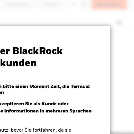
Anmelden
Privatanleger
Schweiz
DE
EN
Verkaufsprospekt
Herunterladen
er BlackRock
atkunden
h bitte einen Moment Zeit, die Terms &
en
kzeptieren Sie als Kunde oder
ite Informationen in mehreren Sprachen
utz, bevor Sie fortfahren, da sie