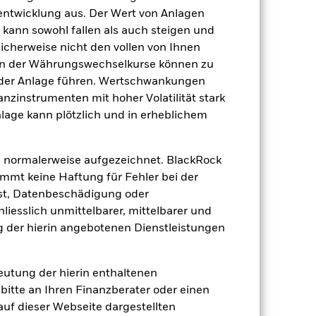
BZ0D6F0
tentwicklung aus. Der Wert von Anlagen
kann sowohl fallen als auch steigen und
licherweise nicht den vollen von Ihnen
gen der Währungswechselkurse können zu
 der Anlage führen. Wertschwankungen
nzinstrumenten mit hoher Volatilität stark
nlage kann plötzlich und in erheblichem
2.83
dite
 normalerweise aufgezeichnet. BlackRock
mt keine Haftung für Fehler bei der
0.99
st, Datenbeschädigung oder
iesslich unmittelbarer, mittelbarer und
2.76
 der hierin angebotenen Dienstleistungen
deutung der hierin enthaltenen
bitte an Ihren Finanzberater oder einen
 auf dieser Webseite dargestellten