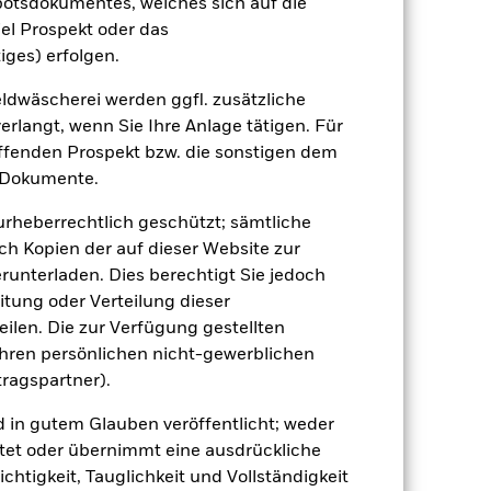
botsdokumentes, welches sich auf die
(NIW) mit reinvestiertem Bruttoertrag
el Prospekt oder das
ann Ihre Rendite höher oder geringer
iges) erfolgen.
n, in der die Wertentwicklung in der
dwäscherei werden ggfl. zusätzliche
rlangt, wenn Sie Ihre Anlage tätigen. Für
effenden Prospekt bzw. die sonstigen dem
 Dokumente.
 urheberrechtlich geschützt; sämtliche
ch Kopien der auf dieser Website zur
runterladen. Dies berechtigt Sie jedoch
 beeinflusst werden. Weitere
 Unternehmensereignisse.
Diese
itung oder Verteilung dieser
licherweise mehr Erträge
ilen. Die zur Verfügung gestellten
achstum kann langfristig beeinträchtigt
ESG-Kriterien nicht vereinbar sind.
Ihren persönlichen nicht-gewerblichen
ds ohne ein solches Screening, negative
tragspartner).
 Vermögenswerten anbieten oder als
 für den Fonds führen.
d in gutem Glauben veröffentlicht; weder
tet oder übernimmt eine ausdrückliche
ichtigkeit, Tauglichkeit und Vollständigkeit