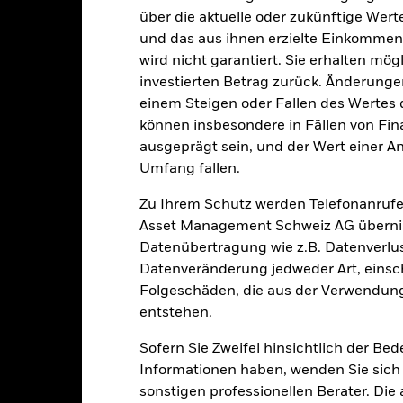
SEDOL
BGEEA8H
über die aktuelle oder zukünftige Wer
und das aus ihnen erzielte Einkommen 
wird nicht garantiert. Sie erhalten mög
Portfoliomerkmale
investierten Betrag zurück. Änderun
einem Steigen oder Fallen des Wertes
können insbesondere in Fällen von Fina
ausgeprägt sein, und der Wert einer A
57
12 Monate nachlaufende
Umfang fallen.
Dividendenausschüttungsren
Zu Ihrem Schutz werden Telefonanrufe
10.90%
Per 31.Juli2026
Asset Management Schweiz AG übernim
3J-Beta
Datenübertragung wie z.B. Datenverlu
20.54
Per 31.Juli2026
Datenveränderung jedweder Art, einschl
KBV
Folgeschäden, die aus der Verwendung
Per 30.Juni2026
entstehen.
Sofern Sie Zweifel hinsichtlich der Be
Informationen haben, wenden Sie sich 
sonstigen professionellen Berater. Die