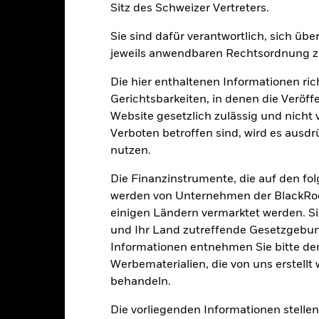
Kalenderjahr
Annualisiert
Kumulativ
Angaben 
Sitz des Schweizer Vertreters.
ge: 2015-05-01 00:00:00 to 2026-07-31 00:00:00.
e: -100 to 200.
ese Grafik zeigt die Wertentwicklung des Produkts als prozentual
Sie sind dafür verantwortlich, sich üb
tzten 10 Jahren gegenüber seiner Benchmark. Dies kann Ihnen hel
jeweils anwendbaren Rechtsordnung zu
r Vergangenheit verwaltet wurde, und ermöglicht einen Vergleic
Die hier enthaltenen Informationen ric
art
40
Gerichtsbarkeiten, in denen die Veröff
r chart with 2 data series.
e chart has 1 X axis displaying categories.
Website gesetzlich zulässig und nicht 
e chart has 1 Y axis displaying Values. Range: -20 to 40.
30
Verboten betroffen sind, wird es ausdr
nutzen.
20
Die Finanzinstrumente, die auf den fo
werden von Unternehmen der BlackRoc
alues
10
einigen Ländern vermarktet werden. Sie
und Ihr Land zutreffende Gesetzgebu
0
Informationen entnehmen Sie bitte 
Werbematerialien, die von uns erstell
-10
behandeln.
Die vorliegenden Informationen stell
-20