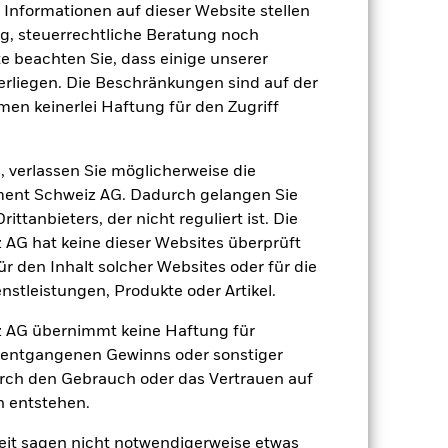
e Informationen auf dieser Website stellen
, steuerrechtliche Beratung noch
te beachten Sie, dass einige unserer
rliegen. Die Beschränkungen sind auf der
17.Juni2015
men keinerlei Haftung für den Zugriff
CNH
Aktien
, verlassen Sie möglicherweise die
Artikel 8
ent Schweiz AG. Dadurch gelangen Sie
ttanbieters, der nicht reguliert ist. Die
1.82%
G hat keine dieser Websites überprüft
LU1241525267
 den Inhalt solcher Websites oder für die
e
EUR 5’000.00
stleistungen, Produkte oder Artikel.
ausschüttend
 AG übernimmt keine Haftung für
UCITS
h entgangenen Gewinns oder sonstiger
urch den Gebrauch oder das Vertrauen auf
Other Equity
n entstehen.
täglich, berechnet auf Basis von
Terminpreisen
it sagen nicht notwendigerweise etwas