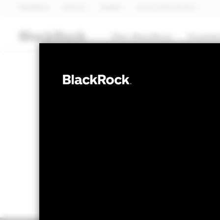
BlackRock
iShares
Aladdin
Unser Unternehmen
Über BlackRock
Produkt
AKTIEN
BGF European 
NAV per 07.Aug.2026
NAV pe
RMB 123.00
R
52W-Bandbreite 109.94 - 124.61