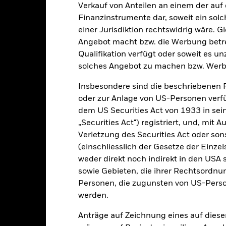
Verkauf von Anteilen an einem der auf
2016
2017
2018
2019
2020
2021
Finanzinstrumente dar, soweit ein sol
Gesamtrendite (%)
Einschränkung Be
einer Jurisdiktion rechtswidrig wäre. Gl
d of interactive chart.
Angebot macht bzw. die Werbung betreib
In dieser Zeit wurde die Wertentwicklung des Fonds unter Umständen
Qualifikation verfügt oder soweit es u
m 30.Aug.2022 änderte der Fonds seinen Namen und/oder sein Anla
solches Angebot zu machen bzw. Werb
Insbesondere sind die beschriebenen 
2016
2017
2018
2019
2020
oder zur Anlage von US-Personen verfü
esamtrendite (%) CNH
-3.7
15.7
-9.4
30.3
1.8
dem US Securities Act von 1933 in sei
„Securities Act") registriert, und, mit
inschränkung
Verletzung des Securities Act oder s
enchmark 1 (%) EUR
2.6
10.2
-10.6
26.0
-3.3
(einschliesslich der Gesetze der Einzel
weder direkt noch indirekt in den USA 
i der Berechnung wurden die laufenden Kosten abgezogen. Aus 
sowie Gebieten, die ihrer Rechtsordnu
sgabeauf- und Rücknahmeabschläge.
Personen, die zugunsten von US-Perso
e aufgeführten Zahlen beziehen sich auf die Wertentwicklung in de
werden.
r Vergangenheit ist kein verlässlicher Indikator für die künftige Wer
r Zukunft vollkommen anders entwickeln. Dies kann Ihnen helfen zu 
Anträge auf Zeichnung eines auf dies
rgangenheit verwaltet wurde.