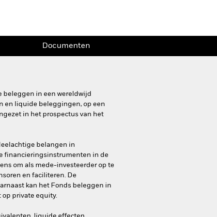
Documenten
e beleggen in een wereldwijd
ijn en liquide beleggingen, op een
ngezet in het prospectus van het
deelachtige belangen in
e financieringsinstrumenten in de
ens om als mede-investeerder op te
soren en faciliteren. De
aarnaast kan het Fonds beleggen in
op private equity.
valenten, liquide effecten,