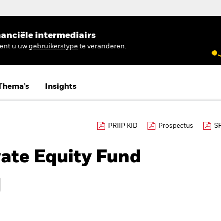
anciële intermediairs
ient u uw
gebruikerstype
te veranderen.
Thema’s
Insights
PRIIP KID
Prospectus
S
ate Equity Fund