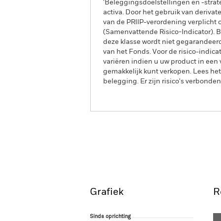
'Beleggingsdoelstellingen en -strat
activa. Door het gebruik van derivat
van de PRIIP-verordening verplicht o
(Samenvattende Risico-Indicator). Bl
deze klasse wordt niet gegarandeerd,
van het Fonds. Voor de risico-indica
variëren indien u uw product in een 
gemakkelijk kunt verkopen. Lees het
belegging. Er zijn risico's verbond
BlackRock Private Equity
Overzicht
Grafiek
R
Sinds oprichting
Sinds oprichting