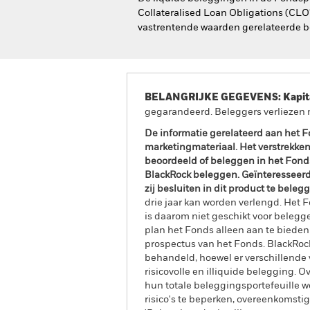
Collateralised Loan Obligations (CLO
vastrentende waarden gerelateerde b
BELANGRIJKE GEGEVENS: Kapitaa
gegarandeerd. Beleggers verliezen m
De informatie gerelateerd aan het Fo
marketingmateriaal. Het verstrekken
beoordeeld of beleggen in het Fonds
BlackRock beleggen. Geïnteresseerde
zij besluiten in dit product te beleg
drie jaar kan worden verlengd. Het 
is daarom niet geschikt voor belegger
plan het Fonds alleen aan te bieden
prospectus van het Fonds. BlackRoc
behandeld, hoewel er verschillende
risicovolle en illiquide belegging.
hun totale beleggingsportefeuille w
risico's te beperken, overeenkomsti