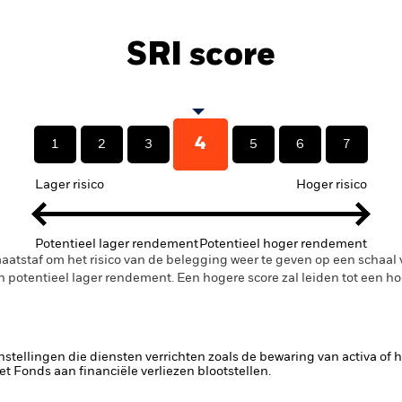
SRI score
4
1
2
3
5
6
7
Lager risico
Hoger risico
Potentieel lager rendement
Potentieel hoger rendement
maatstaf om het risico van de belegging weer te geven op een schaal va
n potentieel lager rendement. Een hogere score zal leiden tot een h
 instellingen die diensten verrichten zoals de bewaring van activa of 
t Fonds aan financiële verliezen blootstellen.