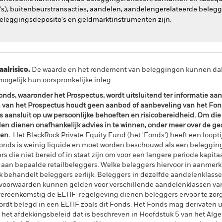
's), buitenbeurstransacties, aandelen, aandelengerelateerde beleg
eleggingsdeposito's en geldmarktinstrumenten zijn.
lrisico.
De waarde en het rendement van beleggingen kunnen dalen
ogelijk hun oorspronkelijke inleg.
nds, waaronder het Prospectus, wordt uitsluitend ter informatie aan u
 van het Prospectus houdt geen aanbod of aanbeveling van het Fond
 aansluit op uw persoonlijke behoeften en risicobereidheid. Om die r
n dienen onafhankelijk advies in te winnen, onder meer over de ges
gen.
Het BlackRock Private Equity Fund (het 'Fonds') heeft een loopti
Fonds is weinig liquide en moet worden beschouwd als een belegging 
s die niet bereid of in staat zijn om voor een langere periode kapitaa
 aan bepaalde retailbeleggers. Welke beleggers hiervoor in aanmer
k behandelt beleggers eerlijk. Beleggers in dezelfde aandelenklass
 voorwaarden kunnen gelden voor verschillende aandelenklassen van
 Overeenkomstig de ELTIF-regelgeving dienen beleggers ervoor te zorg
ordt belegd in een ELTIF zoals dit Fonds. Het Fonds mag derivaten
g het afdekkingsbeleid dat is beschreven in Hoofdstuk 5 van het A