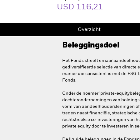
USD 116,21
Overzicht
Beleggingsdoel
Het Fonds streeft ernaar aandeelhou
gediversifieerde selectie van directe
manier die consistent is met de ESG-b
Fonds.
Onder de noemer 'private-equitybele
dochterondernemingen van holdings, p
vorm van aandeelhoudersleningen of 
treden naast financiële, strategische
rechtstreekse co-investeringen van 
private equity door te investeren in 
De liquide beleggingen in de Fondspo