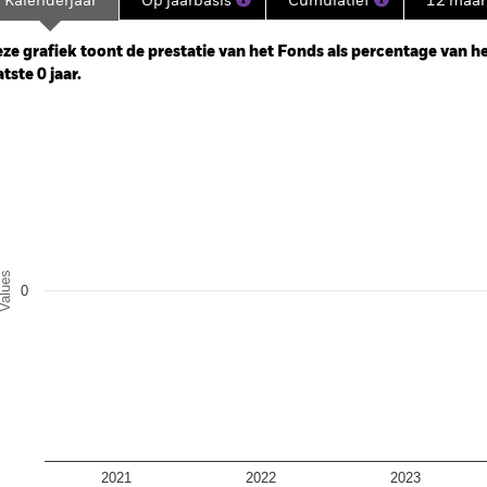
Kalenderjaar
Op jaarbasis
Cumulatief
12 maa
ge: 2025-04-30 00:00:00 to 2026-06-30 00:00:00.
e: 96 to 120.
ze grafiek toont de prestatie van het Fonds als percentage van het
atste 0 jaar.
art
r chart with 5 bars.
e chart has 1 X axis displaying categories.
e chart has 1 Y axis displaying Values. Range: -0.5 to 0.5.
alues
0
2021
2022
2023