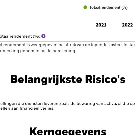
Totaalrendement (%)
d of interactive chart.
2021
2022
otaalrendement (%)
t rendement is weergegeven na aftrek van de lopende kosten. Insta
nmerking genomen bij de berekening.
Belangrijkste Risico's
tellingen die diensten leveren zoals de bewaring van activa, of die o
llen aan financieel verlies.
Kerngegevens