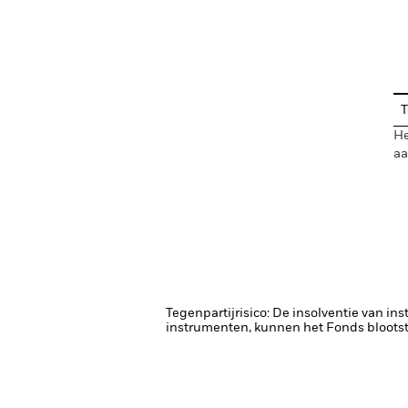
En
T
He
aa
Tegenpartijrisico: De insolventie van ins
instrumenten, kunnen het Fonds blootste