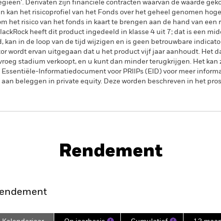
egieën'. Derivaten zijn financiële contracten waarvan de waarde gek
en kan het risicoprofiel van het Fonds over het geheel genomen hoger
m het risico van het fonds in kaart te brengen aan de hand van een r
ackRock heeft dit product ingedeeld in klasse 4 uit 7; dat is een midd
 kan in de loop van de tijd wijzigen en is geen betrouwbare indicator
tor wordt ervan uitgegaan dat u het product vijf jaar aanhoudt. Het da
vroeg stadium verkoopt, en u kunt dan minder terugkrijgen. Het kan z
 Essentiële-Informatiedocument voor PRIIPs (EID) voor meer informati
en aan beleggen in private equity. Deze worden beschreven in het pro
PRIIP KID
Prospectus
SFD
 Fund
Rendement
Rendement
Kerngegevens
endement