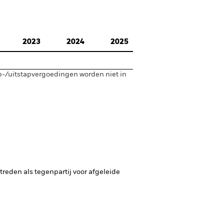
2023
2024
2025
p-/uitstapvergoedingen worden niet in
ptreden als tegenpartij voor afgeleide