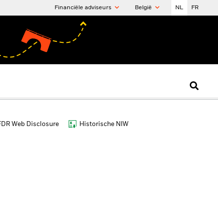
Financiële adviseurs
België
NL
FR
FDR Web Disclosure
Historische NIW