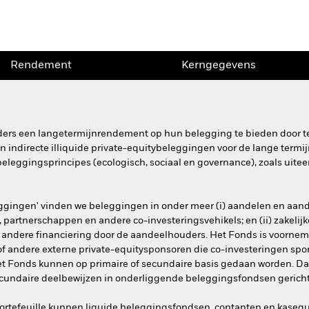
Rendement
Kerngegevens
ders een langetermijnrendement op hun belegging te bieden door t
 en indirecte illiquide private-equitybeleggingen voor de lange term
eleggingsprincipes (ecologisch, sociaal en governance), zoals uitee
ggingen' vinden we beleggingen in onder meer (i) aandelen en aan
artnerschappen en andere co-investeringsvehikels; en (ii) zakelijk
andere financiering door de aandeelhouders. Het Fonds is voornem
 of andere externe private-equitysponsoren die co-investeringen spon
het Fonds kunnen op primaire of secundaire basis gedaan worden. D
secundaire deelbewijzen in onderliggende beleggingsfondsen gericht 
rtefeuille kunnen liquide beleggingsfondsen, contanten en kasequi