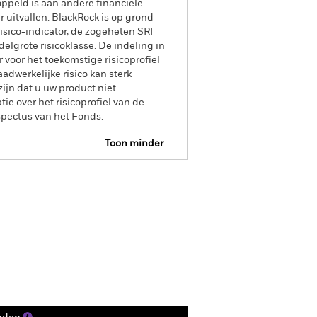
oppeld is aan andere financiële
 uitvallen. BlackRock is op grond
isico-indicator, de zogeheten SRI
elgrote risicoklasse. De indeling in
 voor het toekomstige risicoprofiel
adwerkelijke risico kan sterk
ijn dat u uw product niet
e over het risicoprofiel van de
spectus van het Fonds.
Toon minder
R Web Disclosure
Historische NIW
Documenten