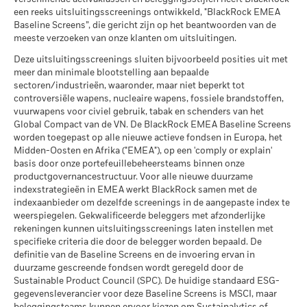
Het rendement is weergegeven na aftrek van de lopende
Gematigd
op de rente-inkomsten die inbegrepen zijn in de
Gemiddeld rendement per jaar
MSCI – Overtreders van
0,00%
een reeks uitsluitingsscreenings ontwikkeld, "BlackRock EMEA
kosten. Instap-/uitstapvergoedingen worden niet in
wederinkoopprijs van kapitalisatie- en distributieaandelen
Global Compact van de VN
Baseline Screens”, die gericht zijn op het beantwoorden van de
Alle documenten
aanmerking genomen bij de berekening.
die meer dan 10% van hun activa beleggen in om het even
per 30/jun/2026
Wat u kunt terugkrijgen na aftrek van kost
meeste verzoeken van onze klanten om uitsluitingen.
Gunstig
welk type van schuldvorderingen, bedraagt 30%.
Gemiddeld rendement per jaar
De getoonde cijfers hebben betrekking op de prestaties in het
MSCI – Ketelkool
0,00%
Deze uitsluitingsscreenings sluiten bijvoorbeeld posities uit met
verleden.
In het verleden behaalde resultaten vormen geen
Het stressscenario laat zien wat u zou kunnen terugkrijgen in
per 30/jun/2026
Publicatie van de netto-inventariswaarde:
meer dan minimale blootstelling aan bepaalde
betrouwbare indicator voor toekomstige resultaten. Markten
extreme marktomstandigheden.
www.blackrock.com/be
, De Tijd,
www.fundinfo.com
. Gelieve
sectoren/industrieën, waaronder, maar niet beperkt tot
MSCI – Oliezand
0,00%
kunnen zich in de toekomst heel anders ontwikkelen. Het kan
voor klachten over dit fonds contact op te nemen met
controversiële wapens, nucleaire wapens, fossiele brandstoffen,
per 30/jun/2026
u helpen om te beoordelen hoe het fonds in het verleden
vuurwapens voor civiel gebruik, tabak en schenders van het
BlackRock op het nummer 02 402 49 00, of een e-mail te
werd beheerd
Global Compact van de VN. De BlackRock EMEA Baseline Screens
sturen naar belux@blackrock.com.
Voor uw veiligheid worden
worden toegepast op alle nieuwe actieve fondsen in Europa, het
De prestaties worden weergegeven op basis van de netto-
telefoongesprekken doorgaans opgenomen.
U kunt ook
Midden-Oosten en Afrika ("EMEA"), op een 'comply or explain'
inventariswaarde (NIW), waarbij de bruto-inkomsten, indien
contact opnemen met de Consumer Mediation Service. Meer
Betrokkenheid van
33,89%
basis door onze portefeuillebeheersteams binnen onze
informatie vindt u op
http://www.ombudsfin.be
.
van toepassing, worden herbelegd. Het rendement van uw
bedrijfsleven Dekking
productgovernancestructuur. Voor alle nieuwe duurzame
belegging kan stijgen of dalen als gevolg van
per 30/jun/2026
indexstrategieën in EMEA werkt BlackRock samen met de
valutaschommelingen als uw belegging wordt gedaan in een
indexaanbieder om dezelfde screenings in de aangepaste index te
Percentage niet-gedekt
66,11%
andere valuta dan die gebruikt in de berekening van de
weerspiegelen. Gekwalificeerde beleggers met afzonderlijke
Fonds
prestaties in het verleden. Bron: Blackrock
rekeningen kunnen uitsluitingsscreenings laten instellen met
per 30/jun/2026
specifieke criteria die door de belegger worden bepaald. De
definitie van de Baseline Screens en de invoering ervan in
De blootstellingen van BlackRock inzake betrokkenheid van
duurzame gescreende fondsen wordt geregeld door de
het bedrijfsleven, zoals hierboven weergegeven voor
Sustainable Product Council (SPC). De huidige standaard ESG-
Ketelkool en Oliezand, worden berekend en gerapporteerd
gegevensleverancier voor deze Baseline Screens is MSCI, maar
voor bedrijven die meer dan 5% van hun inkomsten