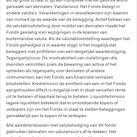
als op grote schaal of op een complexe manier gebruik wordt
gemaakt van derivaten. Valutarisico: Het Fonds belegt in
andere valuta's. Veranderingen in wisselkoersen zijn daarom
van invloed op de waarde van de belegging. Actief beheer van
de valutablootstelling door middel van derivaten maakt het
Fonds gevoelig voor wijzigingen in de koersen van
buitenlandse valuta. Als de valutablootstelling waartegen het
Fonds gehedged is in waarde stijgt, is het mogelijk dat
beleggers niet profiteren van een dergelijke waardestijging.
Tegenpartijrisico: De insolvabiliteit van instellingen die
diensten verrichten zoals de bewaring van activa of het
optreden als tegenpartij voor derivaten of andere
instrumenten, kan het Fonds aan financiële verliezen
blootstellen. Kredietrisico: de emittent van een in het Fonds
aangehouden effect is mogelijk niet in staat vervallen rente
uit te betalen of kapitaal terug te betalen. Liquiditeitsrisico:
lagere liquiditeit betekent dat er onvoldoende kopers of
verkopers zijn om het Fonds in staat te stellen beleggingen
gemakkelijk aan te kopen of te verkopen.
Alle aandelenklassen met valutahedging van dit fonds
gebruiken derivaten om valutarisico's af te dekken. Het