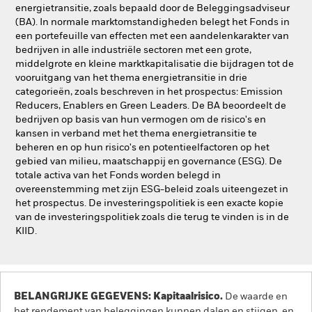
energietransitie, zoals bepaald door de Beleggingsadviseur
(BA). In normale marktomstandigheden belegt het Fonds in
een portefeuille van effecten met een aandelenkarakter van
bedrijven in alle industriële sectoren met een grote,
middelgrote en kleine marktkapitalisatie die bijdragen tot de
vooruitgang van het thema energietransitie in drie
categorieën, zoals beschreven in het prospectus: Emission
Reducers, Enablers en Green Leaders. De BA beoordeelt de
bedrijven op basis van hun vermogen om de risico's en
kansen in verband met het thema energietransitie te
beheren en op hun risico's en potentieelfactoren op het
gebied van milieu, maatschappij en governance (ESG). De
totale activa van het Fonds worden belegd in
overeenstemming met zijn ESG-beleid zoals uiteengezet in
het prospectus. De investeringspolitiek is een exacte kopie
van de investeringspolitiek zoals die terug te vinden is in de
KIID.
BELANGRIJKE GEGEVENS: Kapitaalrisico.
De waarde en
het rendement van beleggingen kunnen dalen en stijgen, en