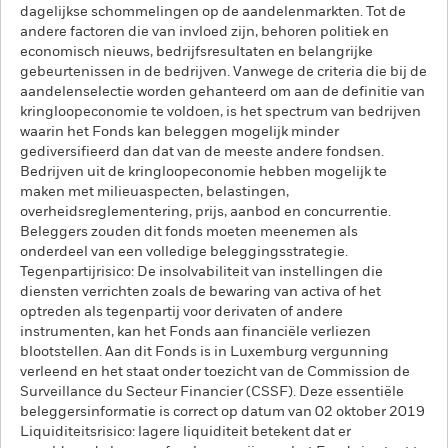
dagelijkse schommelingen op de aandelenmarkten. Tot de
andere factoren die van invloed zijn, behoren politiek en
economisch nieuws, bedrijfsresultaten en belangrijke
gebeurtenissen in de bedrijven. Vanwege de criteria die bij de
aandelenselectie worden gehanteerd om aan de definitie van
kringloopeconomie te voldoen, is het spectrum van bedrijven
waarin het Fonds kan beleggen mogelijk minder
gediversifieerd dan dat van de meeste andere fondsen.
Bedrijven uit de kringloopeconomie hebben mogelijk te
maken met milieuaspecten, belastingen,
overheidsreglementering, prijs, aanbod en concurrentie.
Beleggers zouden dit fonds moeten meenemen als
onderdeel van een volledige beleggingsstrategie.
Tegenpartijrisico: De insolvabiliteit van instellingen die
diensten verrichten zoals de bewaring van activa of het
optreden als tegenpartij voor derivaten of andere
instrumenten, kan het Fonds aan financiële verliezen
blootstellen. Aan dit Fonds is in Luxemburg vergunning
verleend en het staat onder toezicht van de Commission de
Surveillance du Secteur Financier (CSSF). Deze essentiële
beleggersinformatie is correct op datum van 02 oktober 2019
Liquiditeitsrisico: lagere liquiditeit betekent dat er