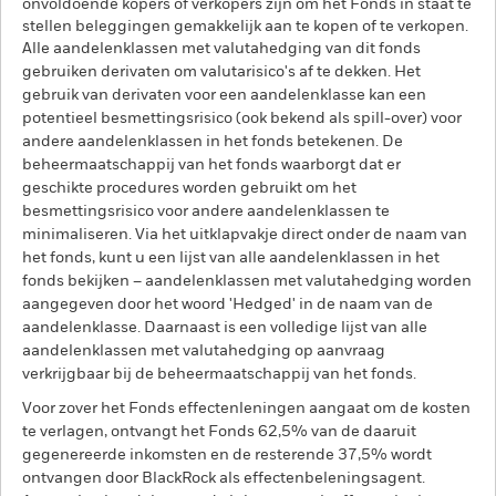
onvoldoende kopers of verkopers zijn om het Fonds in staat te
stellen beleggingen gemakkelijk aan te kopen of te verkopen.
Alle aandelenklassen met valutahedging van dit fonds
gebruiken derivaten om valutarisico's af te dekken. Het
gebruik van derivaten voor een aandelenklasse kan een
potentieel besmettingsrisico (ook bekend als spill-over) voor
andere aandelenklassen in het fonds betekenen. De
beheermaatschappij van het fonds waarborgt dat er
geschikte procedures worden gebruikt om het
besmettingsrisico voor andere aandelenklassen te
minimaliseren. Via het uitklapvakje direct onder de naam van
het fonds, kunt u een lijst van alle aandelenklassen in het
fonds bekijken – aandelenklassen met valutahedging worden
aangegeven door het woord 'Hedged' in de naam van de
aandelenklasse. Daarnaast is een volledige lijst van alle
aandelenklassen met valutahedging op aanvraag
verkrijgbaar bij de beheermaatschappij van het fonds.
Voor zover het Fonds effectenleningen aangaat om de kosten
te verlagen, ontvangt het Fonds 62,5% van de daaruit
gegenereerde inkomsten en de resterende 37,5% wordt
ontvangen door BlackRock als effectenbeleningsagent.