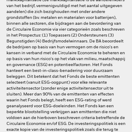
marktkapitalisatie (de marktkapitalisatie is de aandelenkoers
van het bedrijf, vermenigvuldigd met het aantal uitgegeven
aandelen) die zich bezighouden met onder andere
grondstoffen (bv. metalen en materialen voor batterijen),
binnen alle sectoren, die bijdragen aan de bevordering van
de Circulaire Economie via vier categorieën zoals beschreven
in het Prospectus: (1) Toepassers (2) Ondersteuners (3)
Begunstigden (4) Bedrijfsmodelwinnaars. De BA beoordeelt
de bedrijven op basis van hun vermogen om de risico's en
kansen in verband met de Circulaire Economie te beheren en
op basis van hun risico's op het vlak van milieu, maatschappij
en governance (ESG) en potentieelfactoren. Het Fonds
hanteert een best-in-class-benadering voor duurzaam
beleggen. Dit betekent dat het Fonds de beste emittenten
selecteert (vanuit ESG-oogpunt) voor elke relevante
activiteitensector (zonder enige activiteitensector uit te
sluiten). Meer dan 90% van de emittenten van effecten
waarin het Fonds belegt, heeft een ESG-rating of werd
geanalyseerd voor ESG-doeleinden. Het Fonds kan een
beperkte blootstelling verkrijgen aan emittenten die niet
voldoen aan de hierboven beschreven criteria betreffende de
Circulaire Economie en/of ESG. De investeringspolitiek is een
exacte kopie van de investeringspolitiek zoals die terug te