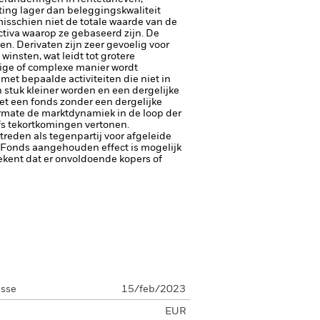
ating lager dan beleggingskwaliteit
sschien niet de totale waarde van de
ctiva waarop ze gebaseerd zijn. De
ten.
Derivaten zijn zeer gevoelig voor
insten, wat leidt tot grotere
rige of complexe manier wordt
et bepaalde activiteiten die niet in
stuk kleiner worden en een dergelijke
et een fonds zonder een dergelijke
rmate de marktdynamiek in de loop der
fs tekortkomingen vertonen.
ptreden als tegenpartij voor afgeleide
et Fonds aangehouden effect is mogelijk
etekent dat er onvoldoende kopers of
asse
15/feb/2023
EUR