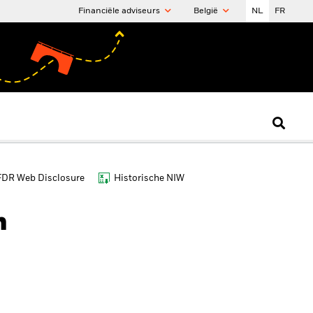
Financiële adviseurs
België
NL
FR
FDR Web Disclosure
Historische NIW
h