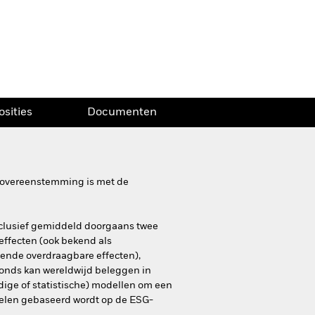
osities
Documenten
in overeenstemming is met de
inclusief gemiddeld doorgaans twee
 effecten (ook bekend als
tende overdraagbare effecten),
Fonds kan wereldwijd beleggen in
dige of statistische) modellen om een
delen gebaseerd wordt op de ESG-