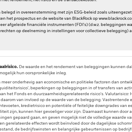
het rendement, het risico en de transactiekosten.
n belegd in overeenstemming met zijn ESG-beleid zoals uiteengezet
en het prospectus en de website van BlackRock op www.blackrock.c
 meer afgeleide financiële instrumenten (FDI's) (d.w.z. beleggingen 
rechten op deelneming in instellingen voor collectieve belegging) a
lrisico.
De waarde en het rendement van beleggingen kunnen dalen
ogelijk hun oorspronkelijke inleg.
eer onderhevig aan economische en politieke factoren dan ontwikk
quiditeitsrisico', beperkingen op beleggingen in of transfers van acti
aan het Fonds en duurzaamheidsgerelateerde risico's. Valutarisico: H
n daarom van invloed op de waarde van de belegging. Vastrentende
tevoeten, kredietrisico en potentiële of feitelijke downgrades van e
iteit zijn, kunnen hier gevoeliger voor zijn. Daarnaast kunnen door
ningen gepaard gaan, en geven mogelijk niet de volledige waarde va
en gerelateerde effecten wordt beïnvloed door de dagelijkse scho
stand, de bedrijfswinsten en belangrijke gebeurtenissen op bedrijfsv