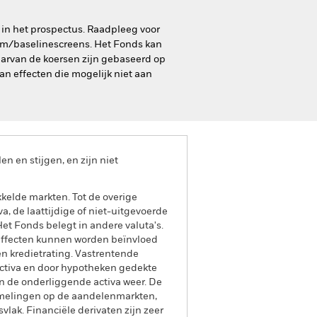
 in het prospectus. Raadpleeg voor
om/baselinescreens. Het Fonds kan
waarvan de koersen zijn gebaseerd op
an effecten die mogelijk niet aan
 en stijgen, en zijn niet
elde markten. Tot de overige
va, de laattijdige of niet-uitgevoerde
et Fonds belegt in andere valuta's.
 effecten kunnen worden beïnvloed
en kredietrating. Vastrentende
 activa en door hypotheken gedekte
n de onderliggende activa weer. De
mmelingen op de aandelenmarkten,
lak. Financiële derivaten zijn zeer