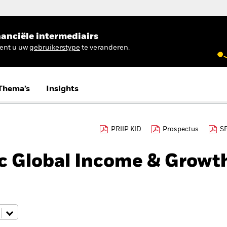
anciële intermediairs
ient u uw
gebruikerstype
te veranderen.
Thema’s
Insights
PRIIP KID
Prospectus
S
c Global Income & Growt