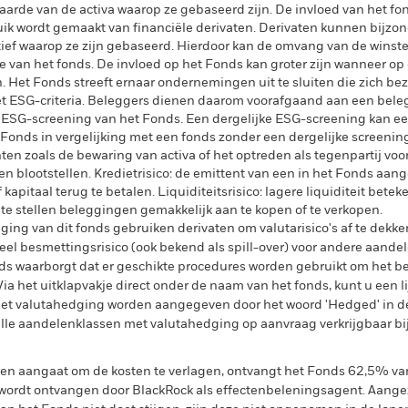
aarde van de activa waarop ze gebaseerd zijn. De invloed van het fo
ik wordt gemaakt van financiële derivaten. Derivaten kunnen bijzond
ef waarop ze zijn gebaseerd. Hierdoor kan de omvang van de winsten 
van het fonds. De invloed op het Fonds kan groter zijn wanneer op
 Het Fonds streeft ernaar ondernemingen uit te sluiten die zich be
et ESG-criteria. Beleggers dienen daarom voorafgaand aan een beleg
 ESG-screening van het Fonds. Een dergelijke ESG-screening kan ee
nds in vergelijking met een fonds zonder een dergelijke screening. 
hten zoals de bewaring van activa of het optreden als tegenpartij vo
en blootstellen. Kredietrisico: de emittent van een in het Fonds aang
f kapitaal terug te betalen. Liquiditeitsrisico: lagere liquiditeit bet
 te stellen beleggingen gemakkelijk aan te kopen of te verkopen.
ing van dit fonds gebruiken derivaten om valutarisico's af te dekke
el besmettingsrisico (ook bekend als spill-over) voor andere aande
s waarborgt dat er geschikte procedures worden gebruikt om het be
a het uitklapvakje direct onder de naam van het fonds, kunt u een li
met valutahedging worden aangegeven door het woord 'Hedged' in d
n alle aandelenklassen met valutahedging op aanvraag verkrijgbaar b
gen aangaat om de kosten te verlagen, ontvangt het Fonds 62,5% v
ordt ontvangen door BlackRock als effectenbeleningsagent. Aangez