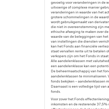
gevoelig voor veranderingen in de w
uitvoerige of complexe manier gebru
veranderingen in waarde van het acti
grotere schommelingen in de waarde 
wordt gebruikgemaakt van derivaten.
die niet in overeenstemming zijn m
ethische afweging te maken over de
waarde van de beleggingen van het Fo
van instellingen die diensten verric
kan het Fonds aan financiële verliez
staat vervallen rente uit te betalen o
verkopers zijn om het Fonds in staat
Alle aandelenklassen met valutahedg
een aandelenklasse kan een potentie
De beheermaatschappij van het fond
aandelenklassen te minimaliseren. Vi
fonds bekijken – aandelenklassen 
Daarnaast is een volledige lijst va
fonds.
Voor zover het Fonds effectenlenin
inkomsten en de resterende 37,5% w