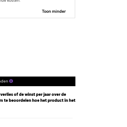
nde kosten.
Toon minder
SFDR Web Disclosure
osities
Documenten
nden
erlies of de winst per jaar over de
m te beoordelen hoe het product in het