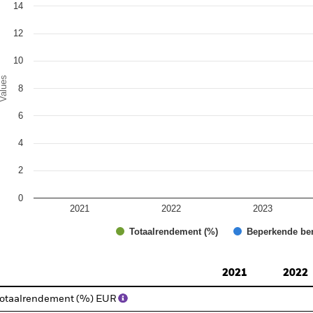
14
e chart has 1 Y axis displaying Values. Range: 0 to 16.
12
10
alues
8
6
4
2
0
2021
2022
2023
Totaalrendement (%)
Beperkende be
d of interactive chart.
2021
2022
otaalrendement (%) EUR