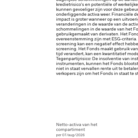
kredietrisico's en potentiële of werkeli
kunnen gevoeliger zijn voor deze gebeu
onderliggende activa weer. Financiële de
impact is groter wanneer op een uitvoer
veranderingen in de waarde van de activa
schommelingen in de waarde van het Fon
gebruikgemaakt van derivaten.
Het Fond
overeenstemming zijn met ESG-criteria.
screening kan een negatief effect hebbe
screening.
Het Fonds maakt gebruik van
tijd verandert, kan een kwantitatief mo
Tegenpartijrisico: De insolventie van ins
instrumenten, kunnen het Fonds blootste
niet in staat vervallen rente uit te betale
verkopers zijn om het Fonds in staat te 
Netto-activa van het
compartiment
per 07/aug/2026