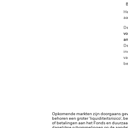
B
He
aa
De
vo
an
De
in
va
be
Opkomende markten zijn doorgaans gevoel
behoren een groter 'liquiditeitsrisico', 
of betalingen aan het Fonds en duurzaa
dagelijkse schommelingen op de aandel