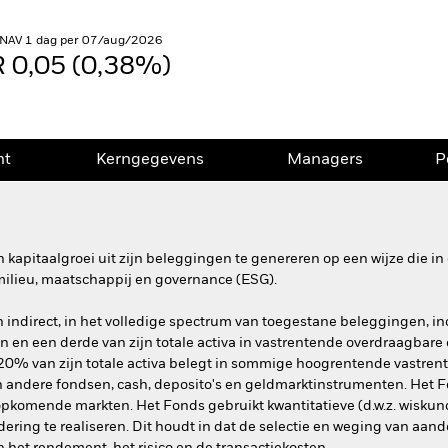
 NAV 1 dag per 07/aug/2026
 0,05 (0,38%)
nt
Kerngegevens
Managers
P
 kapitaalgroei uit zijn beleggingen te genereren op een wijze die 
milieu, maatschappij en governance (ESG).
en indirect, in het volledige spectrum van toegestane beleggingen, 
en en een derde van zijn totale activa in vastrentende overdraagbare
 20% van zijn totale activa belegt in sommige hoogrentende vastren
 andere fondsen, cash, deposito's en geldmarktinstrumenten. Het 
opkomende markten. Het Fonds gebruikt kwantitatieve (d.w.z. wiskun
ring te realiseren. Dit houdt in dat de selectie en weging van aan