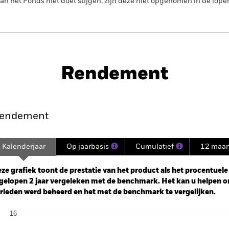
n het Fonds niet doet stijgen, zijn deze niet opgenomen in de lope
PRIIP KID
Prospectus
come & Growth
Historische NIW
Rendement
nt
Kerngegevens
Managers
P
endement
Kalenderjaar
Op jaarbasis
Cumulatief
12 maa
ge: 2023-01-31 00:00:00 to 2026-07-31 00:00:00.
: -30 to 60.
ze grafiek toont de prestatie van het product als het procentuele v
gelopen 2 jaar vergeleken met de benchmark. Het kan u helpen o
rleden werd beheerd en het met de benchmark te vergelijken.
art
16
r chart with 2 data series.
e chart has 1 X axis displaying categories.