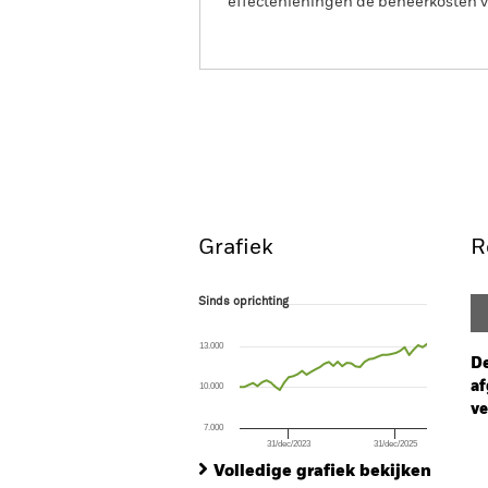
effectenleningen de beheerkosten va
BGF Systematic Global In
Fund
Overzicht
Rendeme
Grafiek
R
Sinds oprichting
Sinds oprichting
Line chart with 43 data points.
The chart has 1 X axis displaying Time. Ran
13.000
The chart has 1 Y axis displaying values. Range
De
af
10.000
ve
7.000
31/dec/2023
31/dec/2025
Ch
End of interactive chart.
Ba
Volledige grafiek bekijken
Th