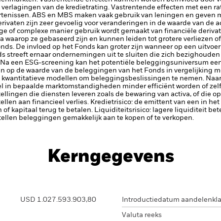
jke verlagingen van de kredietrating. Vastrentende effecten met een r
rtenissen. ABS en MBS maken vaak gebruik van leningen en geven mi
rivaten zijn zeer gevoelig voor veranderingen in de waarde van de a
ige of complexe manier gebruik wordt gemaakt van financiële deriva
 waarop ze gebaseerd zijn en kunnen leiden tot grotere verliezen of w
ds. De invloed op het Fonds kan groter zijn wanneer op een uitvoe
s streeft ernaar ondernemingen uit te sluiten die zich bezighouden m
 Na een ESG-screening kan het potentiële beleggingsuniversum een 
n op de waarde van de beleggingen van het Fonds in vergelijking m
 kwantitatieve modellen om beleggingsbeslissingen te nemen. Naa
del in bepaalde marktomstandigheden minder efficiënt worden of zel
tellingen die diensten leveren zoals de bewaring van activa, of die o
llen aan financieel verlies.
Kredietrisico: de emittent van een in h
n of kapitaal terug te betalen.
Liquiditeitsrisico: lagere liquiditeit b
stellen beleggingen gemakkelijk aan te kopen of te verkopen.
Kerngegevens
USD 1.027.593.903,80
Introductiedatum aandelenkl
Valuta reeks