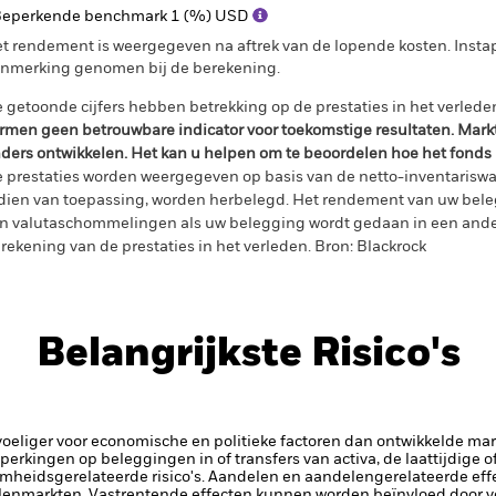
eperkende benchmark 1 (%) USD
t rendement is weergegeven na aftrek van de lopende kosten. Insta
nmerking genomen bij de berekening.
 getoonde cijfers hebben betrekking op de prestaties in het verlede
rmen geen betrouwbare indicator voor toekomstige resultaten. Mark
ders ontwikkelen. Het kan u helpen om te beoordelen hoe het fonds
 prestaties worden weergegeven op basis van de netto-inventariswa
dien van toepassing, worden herbelegd. Het rendement van uw beleg
n valutaschommelingen als uw belegging wordt gedaan in een ander
rekening van de prestaties in het verleden. Bron: Blackrock
Belangrijkste Risico's
iger voor economische en politieke factoren dan ontwikkelde markt
beperkingen op beleggingen in of transfers van activa, de laattijdige 
mheidsgerelateerde risico's.
Aandelen en aandelengerelateerde eff
enmarkten. Vastrentende effecten kunnen worden beïnvloed door ve