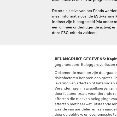
kenmerken ervan en de prognoses van 
De totale activa van het Fonds worde
meer informatie over de ESG-kenmerk
indirect zijn blootgesteld (via onder
een of meer onderliggende activa) en 
deze ESG-criteria voldoen.
BELANGRIJKE GEGEVENS: Kapitaa
gegarandeerd. Beleggers verliezen m
Opkomende markten zijn doorgaans m
risicofactoren behoren een groter 'li
levering van effecten of betalingen 
Veranderingen in wisselkoersen zij
door factoren zoals veranderende ren
effecten die niet van beleggingskwal
effecten met heel wat uitstaande le
waarde van aandelen en aan aandel
door de politieke en economische toe