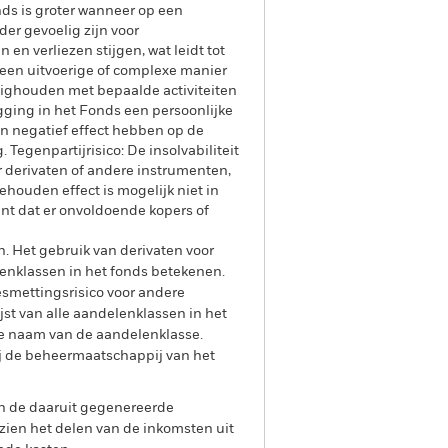
nds is groter wanneer op een
er gevoelig zijn voor
en verliezen stijgen, wat leidt tot
 een uitvoerige of complexe manier
zighouden met bepaalde activiteiten
ging in het Fonds een persoonlijke
n negatief effect hebben op de
Tegenpartijrisico: De insolvabiliteit
or derivaten of andere instrumenten,
ehouden effect is mogelijk niet in
ekent dat er onvoldoende kopers of
n. Het gebruik van derivaten voor
lenklassen in het fonds betekenen.
smettingsrisico voor andere
jst van alle aandelenklassen in het
e naam van de aandelenklasse.
ij de beheermaatschappij van het
an de daaruit gegenereerde
ien het delen van de inkomsten uit