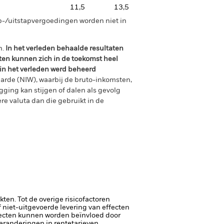
11,5
13,5
p-/uitstapvergoedingen worden niet in
n.
In het verleden behaalde resultaten
ten kunnen zich in de toekomst heel
 in het verleden werd beheerd
arde (NIW), waarbij de bruto-inkomsten,
ging kan stijgen of dalen als gevolg
e valuta dan die gebruikt in de
en. Tot de overige risicofactoren
of niet-uitgevoerde levering van effecten
ecten kunnen worden beïnvloed door
randeringen in rentetarieven,