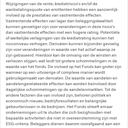
Wijzigingen van de rente, kredietrisico's en/of de
wanbetalingsquote van emittenten hebben een aanzienlijk
invloed op de prestaties van vastrentende effecten.
Vastrentende effecten van lager dan beleggingskwaliteit
kunnen gevoeliger zijn voor veranderingen in deze risico's
dan vastrentende effecten met een hogere rating. Potentiële
of werkelijke verlagingen van de kredietrating kunnen het
risiconiveau verhogen. Derivaten kunnen bijzonder gevoelig
zijn voor veranderingen in waarde van het actief waarop ze
zijn gebaseerd. Hierdoor kan de omvang van de winsten en
verliezen stijgen, wat leidt tot grotere schommelingen in de
waarde van het fonds. De invloed op het Fonds kan groter zijn
wanneer op een uitvoerige of complexe manier wordt
gebruikgemaakt van derivaten. De waarde van aandelen en
aandelengerelateerde effecten kan worden beïnvloed door
dagelijkse schommelingen op de aandelenmarkten. Tot de
andere factoren die van invloed zijn, behoren politiek en
economisch nieuws, bedrijfsresultaten en belangrijke
gebeurtenissen in de bedrijven. Het Fonds streeft ernaar
ondernemingen uit te sluiten die zich bezighouden met
bepaalde activiteiten die niet in overeenstemming zijn met
ESG-criteria. Beleggers dienen daarom voorafgaand aan een