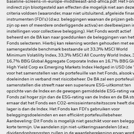
baseline-screens-in-europe-middleeast-and-africa.pdf. Het Fo
indirect zijn blootgesteld aan effecten die mogelijk niet aan dez
criteria voldoen (waaronder, maar niet uitsluitend, afgeleide fina
instrumenten (FDI's) (d.w.z. beleggingen waarvan de prijzen ge
zijn op een of meerdere onderliggende activa) en deelbewijzen i
instellingen voor collectieve belegging). Het Fonds wordt actief
beheerd en de BA kan naar goeddunken de beleggingen van he
Fonds selecteren. Hierbij kan rekening worden gehouden met e
samengestelde benchmark bestaande uit 33,3% MSCI World
Minimum Volatility Index, 33,3% MSCI All Country World Index,
16,7% BBG Global Aggregate Corporate Index en 16,7% BBG Gl
High Yield Corp ex Emerging Markets Index Hedged in USD (de '
voor het samenstellen van de portefeuille van het Fonds, alsook 
doeleinden in verband met risicobeheer. De BA zal een portefeui
samenstellen die streeft naar een superieure ESG-uitkomst ten
opzichte van de Index en de gewogen gemiddelde ESG-rating va
Fonds zal hoger zijn dan de ESG-rating van de Index en de BA st
ernaar dat het Fonds een CO2-emissieintensiteitsscore heeft d
lager is dan de Index. Het Fonds kan FDI's gebruiken voor
beleggingsdoeleinden en een efficiënt portefeuillebeheer.
Aanbeveling: Dit Fonds is mogelijk niet geschikt voor een beleg
korte termijn. Uw aandelen zijn niet-uitkeringsaandelen (d.w.z.
dividendopbrengsten zullen in de waardeberekening ervan wor