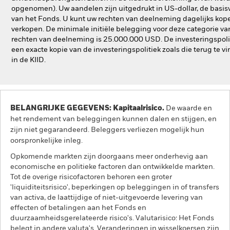
opgenomen). Uw aandelen zijn uitgedrukt in US-dollar, de basis
van het Fonds. U kunt uw rechten van deelneming dagelijks kop
verkopen. De minimale initiële belegging voor deze categorie va
rechten van deelneming is 25.000.000 USD. De investeringspolit
een exacte kopie van de investeringspolitiek zoals die terug te vi
in de KIID.
BELANGRIJKE GEGEVENS: Kapitaalrisico.
De waarde en
het rendement van beleggingen kunnen dalen en stijgen, en
zijn niet gegarandeerd. Beleggers verliezen mogelijk hun
oorspronkelijke inleg.
Opkomende markten zijn doorgaans meer onderhevig aan
economische en politieke factoren dan ontwikkelde markten.
Tot de overige risicofactoren behoren een groter
'liquiditeitsrisico', beperkingen op beleggingen in of transfers
van activa, de laattijdige of niet-uitgevoerde levering van
effecten of betalingen aan het Fonds en
duurzaamheidsgerelateerde risico's. Valutarisico: Het Fonds
belegt in andere valuta's. Veranderingen in wisselkoersen zijn