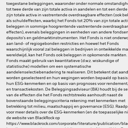
toegestane beleggingen, waaronder onder normale omstandig
tot twee derde van zijn totale activa in aandelen en tot een derde
zijn totale activa in vastrentende overdraagbare effecten (ook b
als schuldeffecten, waarbij het Fonds tot 20% van zijn totale act
beleggen in sommige hoogrentende vastrentende overdraagba
effecten), evenals beleggingen in eenheden van andere fondsen
deposito's en geldmarktinstrumenten. Het Fonds is niet onderw
aan land- of regiogebonden restricties en hoewel het Fonds
waarschijnlijk vooral zal beleggen in bedrijven in ontwikkelde m
wereldwijd, kan het Fonds ook beleggen in opkomende markten.
Fonds maakt gebruik van kwantitatieve (d.w.z. wiskundige of
statistische) modellen om een systematische
aandelenselectiebenadering te realiseren. Dit betekent dat aan
worden geselecteerd en hun wegingen worden bepaald op basis
hun ESG-kenmerken en op basis van prognoses voor rendement, 
en transactiekosten. De Beleggingsadviseur (BA) houdt bij de se
van de effecten die het Fonds rechtstreeks aanhoudt naast de
bovenstaande beleggingscriteria rekening met kenmerken met
betrekking tot milieu, maatschappij en governance (ESG). Raad
voor meer details over de ESG-kenmerken (en de toepasselijke n
de website van BlackRock op
https://www.blackrock.com/corporate/literature/publication/bla