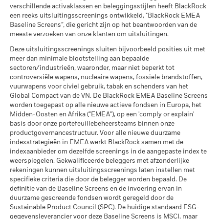
belegging kan stijgen of dalen als gevolg van
(kapitalisatieaandelen) bedraagt 1,32% (max. EUR 4.000).
Wat u kunt terugkrijgen na aftrek van kost
verschillende activaklassen en beleggingsstijlen heeft BlackRock
CCC)
Gematigd
valutaschommelingen als uw belegging wordt gedaan in een
Ontvangen dividenden van distributieaandelen zijn
Gemiddeld rendement per jaar
MSCI – Overtreders van
0,00%
een reeks uitsluitingsscreenings ontwikkeld, "BlackRock EMEA
per 17/jul/2026
andere valuta dan die gebruikt in de berekening van de
onderworpen aan de Belgische roerende voorheffing van
Global Compact van de VN
Baseline Screens”, die gericht zijn op het beantwoorden van de
Alle documenten
30%. De Belgische roerende voorheffing die toegepast wordt
per 30/jun/2026
prestaties in het verleden. Bron: Blackrock
Wat u kunt terugkrijgen na aftrek van kost
MSCI ESG-kwaliteitsscore (0-
7,12
meeste verzoeken van onze klanten om uitsluitingen.
Gunstig
10)
Gemiddeld rendement per jaar
op de rente-inkomsten die inbegrepen zijn in de
MSCI – Ketelkool
0,00%
per 17/jul/2026
Deze uitsluitingsscreenings sluiten bijvoorbeeld posities uit met
wederinkoopprijs van kapitalisatie- en distributieaandelen
Het stressscenario laat zien wat u zou kunnen terugkrijgen in
per 30/jun/2026
meer dan minimale blootstelling aan bepaalde
die meer dan 10% van hun activa beleggen in om het even
Wereldwijde classificatie van
Mixed Asset USD Flexible -
extreme marktomstandigheden.
sectoren/industrieën, waaronder, maar niet beperkt tot
welk type van schuldvorderingen, bedraagt 30%.
MSCI – Oliezand
0,00%
fondsen door Lipper
Global
controversiële wapens, nucleaire wapens, fossiele brandstoffen,
per 30/jun/2026
per 17/jul/2026
vuurwapens voor civiel gebruik, tabak en schenders van het
Publicatie van de netto-inventariswaarde:
Global Compact van de VN. De BlackRock EMEA Baseline Screens
MSCI Gewogen Gemiddelde
87,16
www.blackrock.com/be
, De Tijd,
www.fundinfo.com
. Gelieve
Koolstofintensiteit (ton CO2-
worden toegepast op alle nieuwe actieve fondsen in Europa, het
voor klachten over dit fonds contact op te nemen met
eq/$ miljoen OMZET)
Midden-Oosten en Afrika ("EMEA"), op een 'comply or explain'
BlackRock op het nummer 02 402 49 00, of een e-mail te
Betrokkenheid van
91,97%
per 17/jul/2026
basis door onze portefeuillebeheersteams binnen onze
sturen naar belux@blackrock.com.
Voor uw veiligheid worden
bedrijfsleven Dekking
productgovernancestructuur. Voor alle nieuwe duurzame
MSCI ESG % Dekking
87,43
telefoongesprekken doorgaans opgenomen.
U kunt ook
per 30/jun/2026
indexstrategieën in EMEA werkt BlackRock samen met de
per 17/jul/2026
contact opnemen met de Consumer Mediation Service. Meer
indexaanbieder om dezelfde screenings in de aangepaste index te
Percentage niet-gedekt
8,09%
informatie vindt u op
http://www.ombudsfin.be
.
weerspiegelen. Gekwalificeerde beleggers met afzonderlijke
Fonds
MSCI ESG-kwaliteitsscore –
91,67
rekeningen kunnen uitsluitingsscreenings laten instellen met
Percentiel peer
per 30/jun/2026
specifieke criteria die door de belegger worden bepaald. De
per 17/jul/2026
definitie van de Baseline Screens en de invoering ervan in
De blootstellingen van BlackRock inzake betrokkenheid van
Fondsen in peergroup
276
duurzame gescreende fondsen wordt geregeld door de
het bedrijfsleven, zoals hierboven weergegeven voor
per 17/jul/2026
Sustainable Product Council (SPC). De huidige standaard ESG-
Ketelkool en Oliezand, worden berekend en gerapporteerd
gegevensleverancier voor deze Baseline Screens is MSCI, maar