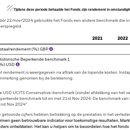
d of interactive chart.
Tijdens deze periode behaalde het Fonds zijn rendement in omstandighe
óór 22/nov/2024 gebruikte het Fonds een andere benchmark die i
erspiegeld.
2021
2022
otaalrendement (%) GBP
istorische Beperkende benchmark 1
(%) USD
t rendement is weergegeven na aftrek van de lopende kosten. Insta
nmerking genomen bij de berekening.
e USD UCITS Conservative-benchmark (zonder afdekking van het val
perkende benchmark tot en met 21st Nov 2024. De benchmark van h
nd Nov 2024"
 getoonde cijfers hebben betrekking op de prestaties in het verlede
rmen geen betrouwbare indicator voor toekomstige resultaten. Mark
ders ontwikkelen. Het kan u helpen om te beoordelen hoe het fonds