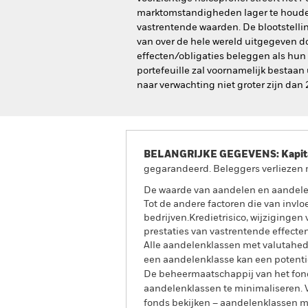
marktomstandigheden lager te houden d
vastrentende waarden. De blootstelli
van over de hele wereld uitgegeven d
effecten/obligaties beleggen als hun
portefeuille zal voornamelijk bestaan
naar verwachting niet groter zijn dan
BELANGRIJKE GEGEVENS: Kapitaa
gegarandeerd. Beleggers verliezen m
De waarde van aandelen en aandele
Tot de andere factoren die van invlo
bedrijven.Kredietrisico, wijziginge
prestaties van vastrentende effecten
Alle aandelenklassen met valutahedg
een aandelenklasse kan een potentie
De beheermaatschappij van het fond
aandelenklassen te minimaliseren. Vi
fonds bekijken – aandelenklassen 