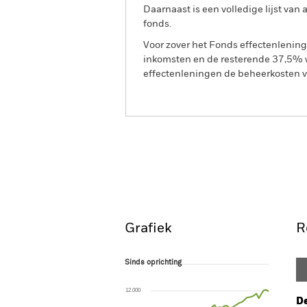
Daarnaast is een volledige lijst va
fonds.
Voor zover het Fonds effectenlenin
inkomsten en de resterende 37,5% w
effectenleningen de beheerkosten va
BGF MyMap Cautious Fun
Overzicht
Rendeme
Grafiek
R
Sinds oprichting
Sinds oprichting
Line chart with 49 data points.
The chart has 1 X axis displaying Time. Ran
12.000
The chart has 1 Y axis displaying values. Range
De