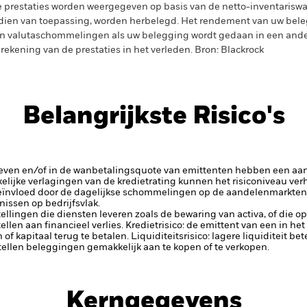
 prestaties worden weergegeven op basis van de netto-inventariswa
dien van toepassing, worden herbelegd. Het rendement van uw beleg
n valutaschommelingen als uw belegging wordt gedaan in een ander
rekening van de prestaties in het verleden. Bron: Blackrock
Belangrijkste Risico's
rieven en/of in de wanbetalingsquote van emittenten hebben een aanz
kelijke verlagingen van de kredietrating kunnen het risiconiveau ve
eïnvloed door de dagelijkse schommelingen op de aandelenmarkten, 
issen op bedrijfsvlak.
tellingen die diensten leveren zoals de bewaring van activa, of die o
llen aan financieel verlies.
Kredietrisico: de emittent van een in h
n of kapitaal terug te betalen.
Liquiditeitsrisico: lagere liquiditeit b
stellen beleggingen gemakkelijk aan te kopen of te verkopen.
Kerngegevens