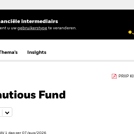
anciële intermediairs
ient u uw
gebruikerstype
te veranderen.
Thema’s
Insights
PRIIP K
utious Fund
NAV 1 dag per 07/aug/2026