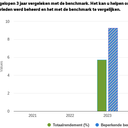
gelopen 3 jaar vergeleken met de benchmark. Het kan u helpen o
rleden werd beheerd en het met de benchmark te vergelijken.
art
10
r chart with 2 data series.
e chart has 1 X axis displaying categories.
e chart has 1 Y axis displaying Values. Range: 0 to 10.
8
6
alues
4
2
0
2021
2022
2023
Totaalrendement (%)
Beperkende be