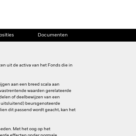
osities
Documenten
n uit de activa van het Fonds die in
krijgen aan een breed scala aan
 vastrentende waarden gerelateerde
ndelen of deelbewijzen van een
 uitsluitend) beursgenoteerde
en dit passend wordt geacht, kan het
heden. Met het oog op het
teerde effecten onder normale