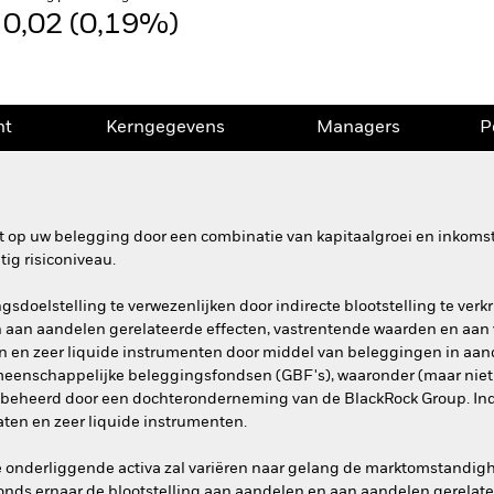
0,02 (0,19%)
nt
Kerngegevens
Managers
P
 op uw belegging door een combinatie van kapitaalgroei en inkomste
ig risiconiveau.
gsdoelstelling te verwezenlijken door indirecte blootstelling te ver
n aan aandelen gerelateerde effecten, vastrentende waarden en aan
ten en zeer liquide instrumenten door middel van beleggingen in aa
meenschappelijke beleggingsfondsen (GBF's), waaronder (maar niet
beheerd door een dochteronderneming van de BlackRock Group. Indi
aten en zeer liquide instrumenten.
e onderliggende activa zal variëren naar gelang de marktomstandig
t Fonds ernaar de blootstelling aan aandelen en aan aandelen gerela