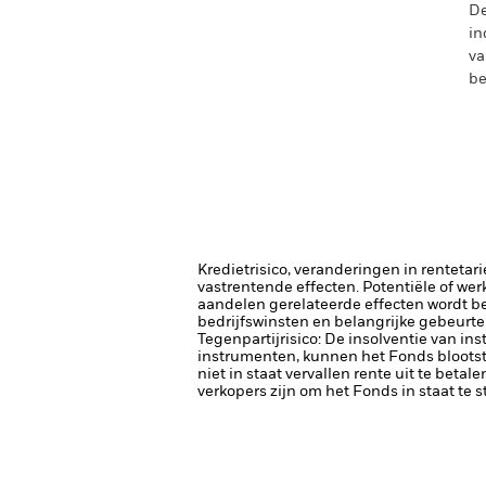
De
in
va
be
Kredietrisico, veranderingen in renteta
vastrentende effecten. Potentiële of wer
aandelen gerelateerde effecten wordt b
bedrijfswinsten en belangrijke gebeurten
Tegenpartijrisico: De insolventie van ins
instrumenten, kunnen het Fonds blootste
niet in staat vervallen rente uit te betale
verkopers zijn om het Fonds in staat te 