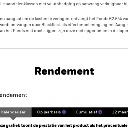
n alle aandelenklassen met valutahedging op aanvraag verkrijgbaar b
gen aangaat om de kosten te verlagen, ontvangt het Fonds 62,5% v
ordt ontvangen door BlackRock als effectenbeleningsagent. Aangez
n het Fonds niet doet stijgen, zijn deze niet opgenomen in de lope
PRIIP KID
d
Rendement
nt
Kerngegevens
Managers
P
endement
Kalenderjaar
Op jaarbasis
Cumulatief
12 maa
ge: 2022-07-31 00:00:00 to 2026-07-31 00:00:00.
: -20 to 40.
ze grafiek toont de prestatie van het product als het procentuele v