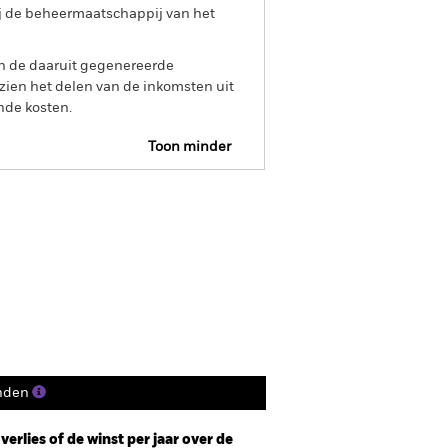
ij de beheermaatschappij van het
an de daaruit gegenereerde
ien het delen van de inkomsten uit
nde kosten.
Toon minder
Prospectus
Historische NIW
osities
Documenten
nden
erlies of de winst per jaar over de