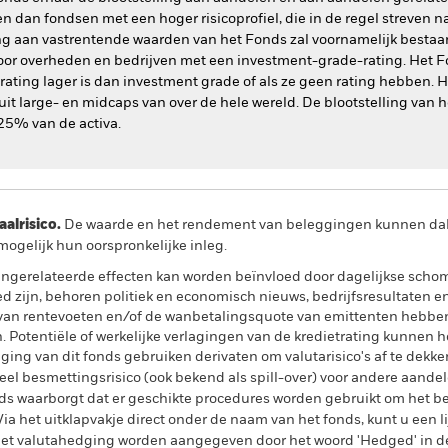
an fondsen met een hoger risicoprofiel, die in de regel streven na
ng aan vastrentende waarden van het Fonds zal voornamelijk bestaan
oor overheden en bedrijven met een investment-grade-rating. Het Fo
 rating lager is dan investment grade of als ze geen rating hebben
 uit large- en midcaps van over de hele wereld. De blootstelling va
 25% van de activa.
lrisico.
De waarde en het rendement van beleggingen kunnen dalen
ogelijk hun oorspronkelijke inleg.
ngerelateerde effecten kan worden beïnvloed door dagelijkse sch
ed zijn, behoren politiek en economisch nieuws, bedrijfsresultaten 
n van rentevoeten en/of de wanbetalingsquote van emittenten hebben
. Potentiële of werkelijke verlagingen van de kredietrating kunnen h
ing van dit fonds gebruiken derivaten om valutarisico's af te dekke
el besmettingsrisico (ook bekend als spill-over) voor andere aande
s waarborgt dat er geschikte procedures worden gebruikt om het be
a het uitklapvakje direct onder de naam van het fonds, kunt u een li
met valutahedging worden aangegeven door het woord 'Hedged' in d