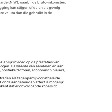
arde (NIW), waarbij de bruto-inkomsten,
ging kan stijgen of dalen als gevolg
e valuta dan die gebruikt in de
ienlijk invloed op de prestaties van
rhogen.
De waarde van aandelen en aan
politieke factoren, economisch nieuws,
ptreden als tegenpartij voor afgeleide
et Fonds aangehouden effect is mogelijk
etekent dat er onvoldoende kopers of