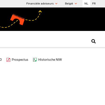
Financiële adviseurs
België
NL
FR
ID
Prospectus
Historische NIW