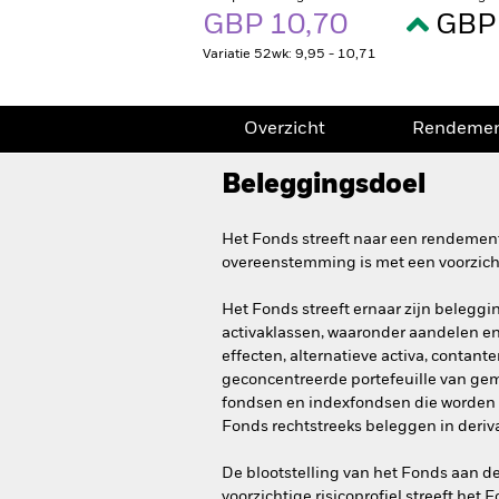
GBP 10,70
GBP 
Variatie 52wk: 9,95 - 10,71
Overzicht
Rendeme
Beleggingsdoel
Het Fonds streeft naar een rendement
overeenstemming is met een voorzicht
Het Fonds streeft ernaar zijn beleggin
activaklassen, waaronder aandelen e
effecten, alternatieve activa, contan
geconcentreerde portefeuille van ge
fondsen en indexfondsen die worden 
Fonds rechtstreeks beleggen in deriv
De blootstelling van het Fonds aan d
voorzichtige risicoprofiel streeft he