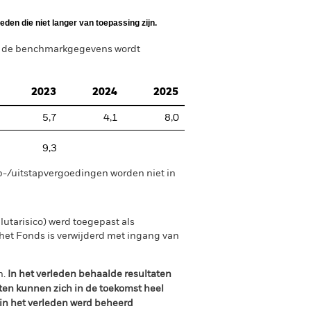
den die niet langer van toepassing zijn.
n de benchmarkgegevens wordt
2023
2024
2025
5,7
4,1
8,0
9,3
p-/uitstapvergoedingen worden niet in
utarisico) werd toegepast als
et Fonds is verwijderd met ingang van
n.
In het verleden behaalde resultaten
ten kunnen zich in de toekomst heel
 in het verleden werd beheerd