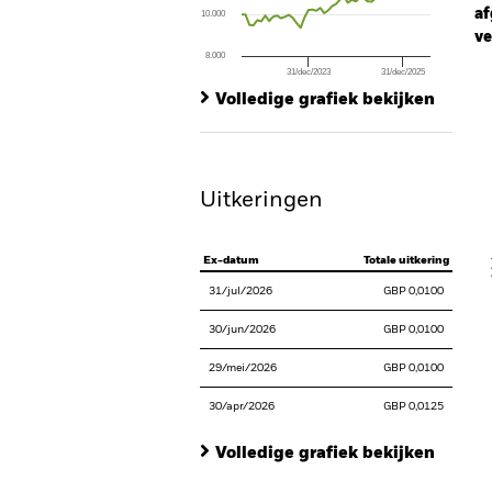
af
10.000
ve
8.000
31/dec/2023
31/dec/2025
Ch
End of interactive chart.
Ba
Volledige grafiek bekijken
Th
Th
Uitkeringen
V
Ex-datum
Totale uitkering
31/jul/2026
GBP 0,0100
30/jun/2026
GBP 0,0100
29/mei/2026
GBP 0,0100
30/apr/2026
GBP 0,0125
Volledige grafiek bekijken