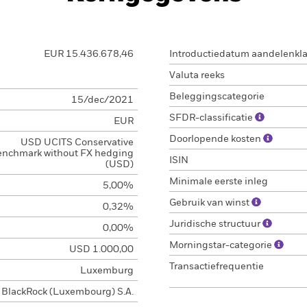
EUR 15.436.678,46
Introductiedatum aandelenkl
Valuta reeks
Beleggingscategorie
15/dec/2021
SFDR-classificatie
EUR
Doorlopende kosten
USD UCITS Conservative
enchmark without FX hedging
ISIN
(USD)
Minimale eerste inleg
5,00%
Gebruik van winst
0,32%
Juridische structuur
0,00%
Morningstar-categorie
USD 1.000,00
Transactiefrequentie
Luxemburg
BlackRock (Luxembourg) S.A.