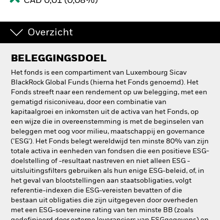
CAD 0,01 (0,08%)
Overzicht
BELEGGINGSDOEL
Het fonds is een compartiment van Luxembourg Sicav
BlackRock Global Funds (hierna het Fonds genoemd). Het
Fonds streeft naar een rendement op uw belegging, met een
gematigd risiconiveau, door een combinatie van
kapitaalgroei en inkomsten uit de activa van het Fonds, op
een wijze die in overeenstemming is met de beginselen van
beleggen met oog voor milieu, maatschappij en governance
('ESG'). Het Fonds belegt wereldwijd ten minste 80% van zijn
totale activa in eenheden van fondsen die een positieve ESG-
doelstelling of -resultaat nastreven en niet alleen ESG -
uitsluitingsfilters gebruiken als hun enige ESG-beleid, of, in
het geval van blootstellingen aan staatsobligaties, volgt
referentie-indexen die ESG-vereisten bevatten of die
bestaan uit obligaties die zijn uitgegeven door overheden
met een ESG-soevereine rating van ten minste BB (zoals