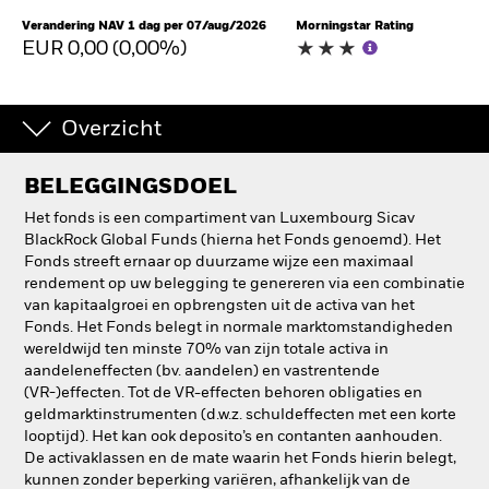
Verandering NAV 1 dag per 07/aug/2026
Morningstar Rating
EUR 0,00 (0,00%)
Overzicht
BELEGGINGSDOEL
Het fonds is een compartiment van Luxembourg Sicav
BlackRock Global Funds (hierna het Fonds genoemd). Het
Fonds streeft ernaar op duurzame wijze een maximaal
rendement op uw belegging te genereren via een combinatie
van kapitaalgroei en opbrengsten uit de activa van het
Fonds. Het Fonds belegt in normale marktomstandigheden
wereldwijd ten minste 70% van zijn totale activa in
aandeleneffecten (bv. aandelen) en vastrentende
(VR-)effecten. Tot de VR-effecten behoren obligaties en
geldmarktinstrumenten (d.w.z. schuldeffecten met een korte
looptijd). Het kan ook deposito’s en contanten aanhouden.
De activaklassen en de mate waarin het Fonds hierin belegt,
kunnen zonder beperking variëren, afhankelijk van de