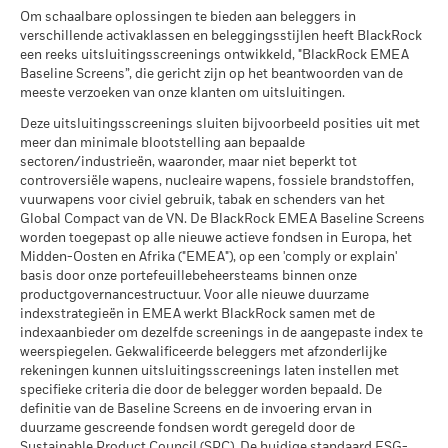
MSCI – Tabak
0,00%
van toepassing, worden herbelegd. Het rendement van uw
Ontvangen dividenden van distributieaandelen zijn
Om schaalbare oplossingen te bieden aan beleggers in
per 30/jun/2026
MSCI ESG-Fondsrating (AAA-
AA
belegging kan stijgen of dalen als gevolg van
Wat u kunt terugkrijgen na aftrek van kost
onderworpen aan de Belgische roerende voorheffing van
verschillende activaklassen en beleggingsstijlen heeft BlackRock
CCC)
Gematigd
valutaschommelingen als uw belegging wordt gedaan in een
Gemiddeld rendement per jaar
MSCI – Overtreders van
0,00%
30%. De Belgische roerende voorheffing die toegepast wordt
een reeks uitsluitingsscreenings ontwikkeld, "BlackRock EMEA
per 17/jul/2026
andere valuta dan die gebruikt in de berekening van de
Global Compact van de VN
op de rente-inkomsten die inbegrepen zijn in de
Baseline Screens”, die gericht zijn op het beantwoorden van de
Alle documenten
per 30/jun/2026
prestaties in het verleden. Bron: Blackrock
Wat u kunt terugkrijgen na aftrek van kost
MSCI ESG-kwaliteitsscore (0-
7,21
meeste verzoeken van onze klanten om uitsluitingen.
wederinkoopprijs van kapitalisatie- en distributieaandelen
Gunstig
10)
Gemiddeld rendement per jaar
die meer dan 10% van hun activa beleggen in om het even
MSCI – Ketelkool
0,00%
per 17/jul/2026
Deze uitsluitingsscreenings sluiten bijvoorbeeld posities uit met
welk type van schuldvorderingen, bedraagt 30%.
Het stressscenario laat zien wat u zou kunnen terugkrijgen in
per 30/jun/2026
meer dan minimale blootstelling aan bepaalde
Wereldwijde classificatie van
Mixed Asset USD Flexible -
extreme marktomstandigheden.
sectoren/industrieën, waaronder, maar niet beperkt tot
MSCI – Oliezand
0,00%
fondsen door Lipper
Global
Publicatie van de netto-inventariswaarde:
controversiële wapens, nucleaire wapens, fossiele brandstoffen,
per 30/jun/2026
per 17/jul/2026
www.blackrock.com/be
, De Tijd,
www.fundinfo.com
. Gelieve
vuurwapens voor civiel gebruik, tabak en schenders van het
voor klachten over dit fonds contact op te nemen met
Global Compact van de VN. De BlackRock EMEA Baseline Screens
MSCI Gewogen Gemiddelde
74,26
BlackRock op het nummer 02 402 49 00, of een e-mail te
Koolstofintensiteit (ton CO2-
worden toegepast op alle nieuwe actieve fondsen in Europa, het
sturen naar belux@blackrock.com.
eq/$ miljoen OMZET)
Voor uw veiligheid worden
Midden-Oosten en Afrika ("EMEA"), op een 'comply or explain'
Betrokkenheid van
66,62%
per 17/jul/2026
telefoongesprekken doorgaans opgenomen.
U kunt ook
basis door onze portefeuillebeheersteams binnen onze
bedrijfsleven Dekking
contact opnemen met de Consumer Mediation Service. Meer
productgovernancestructuur. Voor alle nieuwe duurzame
MSCI ESG % Dekking
78,99
per 30/jun/2026
informatie vindt u op
indexstrategieën in EMEA werkt BlackRock samen met de
http://www.ombudsfin.be
.
per 17/jul/2026
indexaanbieder om dezelfde screenings in de aangepaste index te
Percentage niet-gedekt
33,51%
weerspiegelen. Gekwalificeerde beleggers met afzonderlijke
Fonds
MSCI ESG-kwaliteitsscore –
94,93
rekeningen kunnen uitsluitingsscreenings laten instellen met
Percentiel peer
per 30/jun/2026
specifieke criteria die door de belegger worden bepaald. De
per 17/jul/2026
definitie van de Baseline Screens en de invoering ervan in
De blootstellingen van BlackRock inzake betrokkenheid van
Fondsen in peergroup
276
duurzame gescreende fondsen wordt geregeld door de
het bedrijfsleven, zoals hierboven weergegeven voor
per 17/jul/2026
Sustainable Product Council (SPC). De huidige standaard ESG-