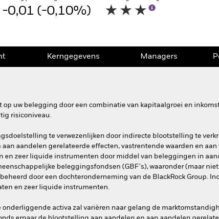
-0,01 (-0,10%)
nt
Kerngegevens
Managers
P
 op uw belegging door een combinatie van kapitaalgroei en inkomste
ig risiconiveau.
gsdoelstelling te verwezenlijken door indirecte blootstelling te ver
n aan aandelen gerelateerde effecten, vastrentende waarden en aan
ten en zeer liquide instrumenten door middel van beleggingen in aa
meenschappelijke beleggingsfondsen (GBF's), waaronder (maar niet
beheerd door een dochteronderneming van de BlackRock Group. Indi
aten en zeer liquide instrumenten.
e onderliggende activa zal variëren naar gelang de marktomstandig
t Fonds ernaar de blootstelling aan aandelen en aan aandelen gerela