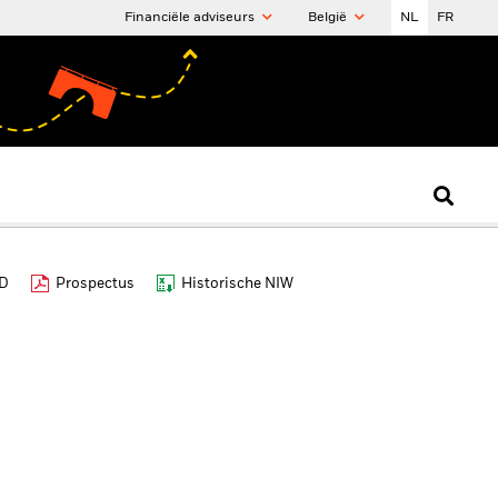
Financiële adviseurs
België
NL
FR
ID
Prospectus
Historische NIW