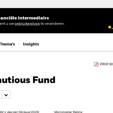
anciële intermediairs
ient u uw
gebruikerstype
te veranderen.
Thema’s
Insights
PRIIP K
utious Fund
NAV 1 dag per 06/aug/2026
Morningstar Rating