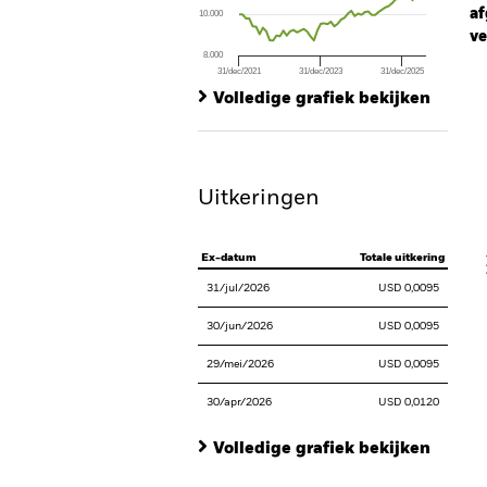
af
10.000
ve
8.000
31/dec/2021
31/dec/2023
31/dec/2025
Ch
End of interactive chart.
Ba
Volledige grafiek bekijken
Th
Th
Uitkeringen
V
Ex-datum
Totale uitkering
31/jul/2026
USD 0,0095
30/jun/2026
USD 0,0095
29/mei/2026
USD 0,0095
30/apr/2026
USD 0,0120
Volledige grafiek bekijken