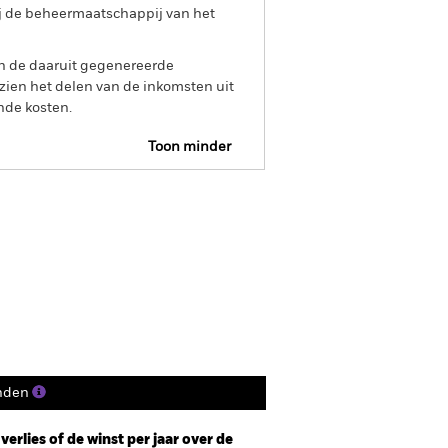
ij de beheermaatschappij van het
an de daaruit gegenereerde
ien het delen van de inkomsten uit
nde kosten.
Toon minder
Prospectus
Historische NIW
osities
Documenten
nden
erlies of de winst per jaar over de