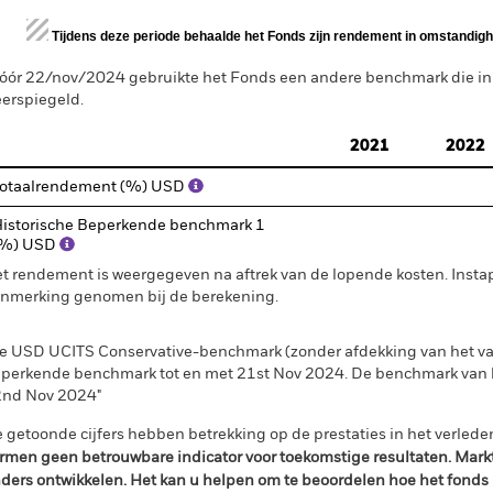
d of interactive chart.
Tijdens deze periode behaalde het Fonds zijn rendement in omstandighe
óór 22/nov/2024 gebruikte het Fonds een andere benchmark die i
erspiegeld.
2021
2022
otaalrendement (%) USD
istorische Beperkende benchmark 1
(%) USD
t rendement is weergegeven na aftrek van de lopende kosten. Insta
nmerking genomen bij de berekening.
e USD UCITS Conservative-benchmark (zonder afdekking van het val
perkende benchmark tot en met 21st Nov 2024. De benchmark van h
nd Nov 2024"
 getoonde cijfers hebben betrekking op de prestaties in het verlede
rmen geen betrouwbare indicator voor toekomstige resultaten. Mark
ders ontwikkelen. Het kan u helpen om te beoordelen hoe het fonds