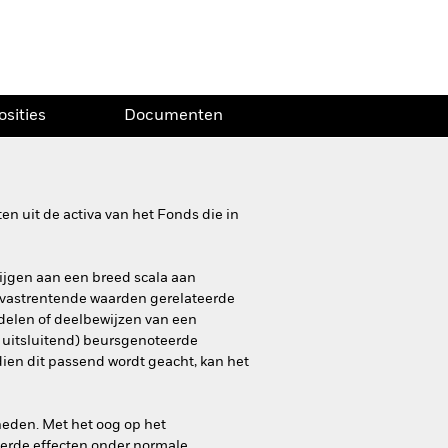
osities
Documenten
n uit de activa van het Fonds die in
krijgen aan een breed scala aan
 vastrentende waarden gerelateerde
ndelen of deelbewijzen van een
 uitsluitend) beursgenoteerde
en dit passend wordt geacht, kan het
heden. Met het oog op het
teerde effecten onder normale