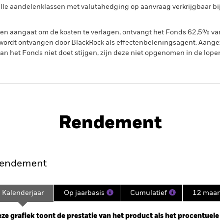
n alle aandelenklassen met valutahedging op aanvraag verkrijgbaar b
gen aangaat om de kosten te verlagen, ontvangt het Fonds 62,5% v
ordt ontvangen door BlackRock als effectenbeleningsagent. Aangez
n het Fonds niet doet stijgen, zijn deze niet opgenomen in de lope
PRIIP KID
d
Rendement
nt
Kerngegevens
Managers
P
endement
Kalenderjaar
Op jaarbasis
Cumulatief
12 maa
ge: 2021-12-31 00:00:00 to 2026-07-31 00:00:00.
: -20 to 40.
ze grafiek toont de prestatie van het product als het procentuele v