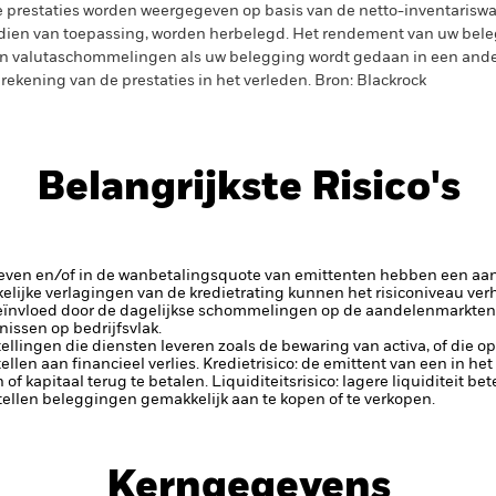
 prestaties worden weergegeven op basis van de netto-inventariswa
dien van toepassing, worden herbelegd. Het rendement van uw beleg
n valutaschommelingen als uw belegging wordt gedaan in een ander
rekening van de prestaties in het verleden. Bron: Blackrock
Belangrijkste Risico's
rieven en/of in de wanbetalingsquote van emittenten hebben een aanz
kelijke verlagingen van de kredietrating kunnen het risiconiveau ve
eïnvloed door de dagelijkse schommelingen op de aandelenmarkten, 
issen op bedrijfsvlak.
tellingen die diensten leveren zoals de bewaring van activa, of die o
llen aan financieel verlies.
Kredietrisico: de emittent van een in h
n of kapitaal terug te betalen.
Liquiditeitsrisico: lagere liquiditeit b
stellen beleggingen gemakkelijk aan te kopen of te verkopen.
Kerngegevens