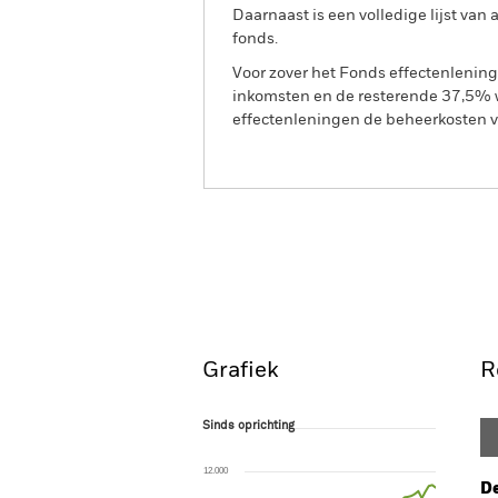
Daarnaast is een volledige lijst va
fonds.
Voor zover het Fonds effectenlenin
inkomsten en de resterende 37,5% w
effectenleningen de beheerkosten va
BGF MyMap Cautious Fun
Overzicht
Rendeme
Grafiek
R
Sinds oprichting
Sinds oprichting
Line chart with 56 data points.
The chart has 1 X axis displaying Time. Ran
12.000
The chart has 1 Y axis displaying values. Range
De