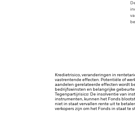
De
in
va
be
Kredietrisico, veranderingen in renteta
vastrentende effecten. Potentiële of wer
aandelen gerelateerde effecten wordt b
bedrijfswinsten en belangrijke gebeurten
Tegenpartijrisico: De insolventie van ins
instrumenten, kunnen het Fonds blootste
niet in staat vervallen rente uit te betale
verkopers zijn om het Fonds in staat te 