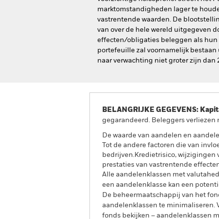
marktomstandigheden lager te houden d
vastrentende waarden. De blootstelli
van over de hele wereld uitgegeven d
effecten/obligaties beleggen als hun
portefeuille zal voornamelijk bestaan
naar verwachting niet groter zijn dan
BELANGRIJKE GEGEVENS: Kapitaa
gegarandeerd. Beleggers verliezen m
De waarde van aandelen en aandele
Tot de andere factoren die van invlo
bedrijven.Kredietrisico, wijziginge
prestaties van vastrentende effecten
Alle aandelenklassen met valutahedg
een aandelenklasse kan een potentie
De beheermaatschappij van het fond
aandelenklassen te minimaliseren. Vi
fonds bekijken – aandelenklassen 