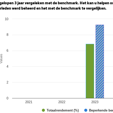
gelopen 3 jaar vergeleken met de benchmark. Het kan u helpen o
rleden werd beheerd en het met de benchmark te vergelijken.
art
10
r chart with 2 data series.
e chart has 1 X axis displaying categories.
e chart has 1 Y axis displaying Values. Range: 0 to 10.
8
6
alues
4
2
0
2021
2022
2023
Totaalrendement (%)
Beperkende be