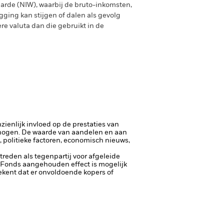
arde (NIW), waarbij de bruto-inkomsten,
ging kan stijgen of dalen als gevolg
e valuta dan die gebruikt in de
ienlijk invloed op de prestaties van
rhogen.
De waarde van aandelen en aan
politieke factoren, economisch nieuws,
ptreden als tegenpartij voor afgeleide
et Fonds aangehouden effect is mogelijk
etekent dat er onvoldoende kopers of