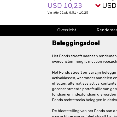
USD 10,23
USD 
Variatie 52wk: 9,51 - 10,25
Overzicht
Rendeme
Beleggingsdoel
Het Fonds streeft naar een rendement
overeenstemming is met een voorzicht
Het Fonds streeft ernaar zijn beleggin
activaklassen, waaronder aandelen e
effecten, alternatieve activa, contan
geconcentreerde portefeuille van ge
fondsen en indexfondsen die worden 
Fonds rechtstreeks beleggen in deriv
De blootstelling van het Fonds aan d
voorzichtige risicoprofiel streeft he