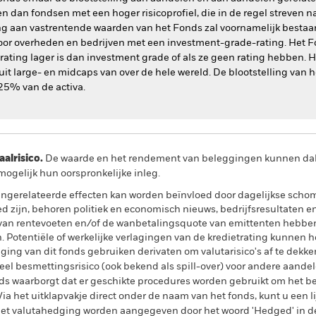
an fondsen met een hoger risicoprofiel, die in de regel streven na
ng aan vastrentende waarden van het Fonds zal voornamelijk bestaan
oor overheden en bedrijven met een investment-grade-rating. Het Fo
 rating lager is dan investment grade of als ze geen rating hebben
 uit large- en midcaps van over de hele wereld. De blootstelling va
 25% van de activa.
lrisico.
De waarde en het rendement van beleggingen kunnen dalen
ogelijk hun oorspronkelijke inleg.
ngerelateerde effecten kan worden beïnvloed door dagelijkse sch
ed zijn, behoren politiek en economisch nieuws, bedrijfsresultaten 
n van rentevoeten en/of de wanbetalingsquote van emittenten hebben
. Potentiële of werkelijke verlagingen van de kredietrating kunnen h
ing van dit fonds gebruiken derivaten om valutarisico's af te dekke
el besmettingsrisico (ook bekend als spill-over) voor andere aande
s waarborgt dat er geschikte procedures worden gebruikt om het be
a het uitklapvakje direct onder de naam van het fonds, kunt u een li
met valutahedging worden aangegeven door het woord 'Hedged' in d