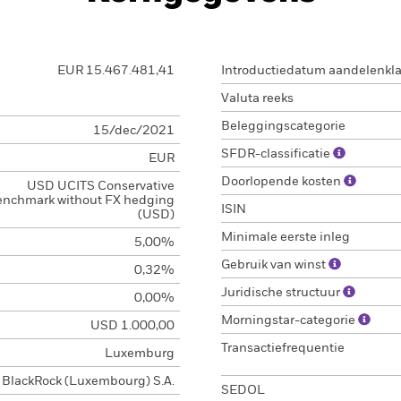
EUR 15.467.481,41
Introductiedatum aandelenkl
Valuta reeks
Beleggingscategorie
15/dec/2021
SFDR-classificatie
EUR
Doorlopende kosten
USD UCITS Conservative
enchmark without FX hedging
ISIN
(USD)
Minimale eerste inleg
5,00%
Gebruik van winst
0,32%
Juridische structuur
0,00%
Morningstar-categorie
USD 1.000,00
Transactiefrequentie
Luxemburg
BlackRock (Luxembourg) S.A.
SEDOL