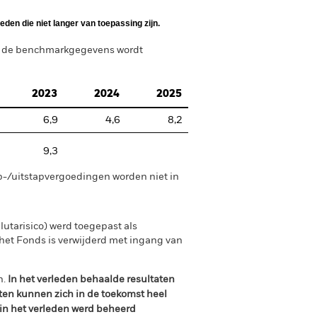
den die niet langer van toepassing zijn.
n de benchmarkgegevens wordt
2023
2024
2025
6,9
4,6
8,2
9,3
p-/uitstapvergoedingen worden niet in
utarisico) werd toegepast als
et Fonds is verwijderd met ingang van
n.
In het verleden behaalde resultaten
ten kunnen zich in de toekomst heel
 in het verleden werd beheerd