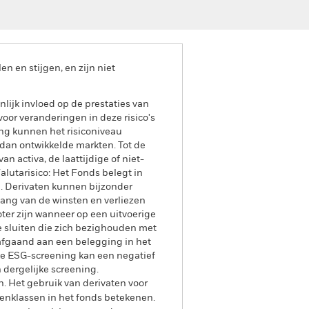
 en stijgen, en zijn niet
lijk invloed op de prestaties van
oor veranderingen in deze risico's
ing kunnen het risiconiveau
dan ontwikkelde markten. Tot de
an activa, de laattijdige of niet-
alutarisico: Het Fonds belegt in
g. Derivaten kunnen bijzonder
vang van de winsten en verliezen
oter zijn wanneer op een uitvoerige
e sluiten die zich bezighouden met
rafgaand aan een belegging in het
ke ESG-screening kan een negatief
 dergelijke screening.
n. Het gebruik van derivaten voor
lenklassen in het fonds betekenen.