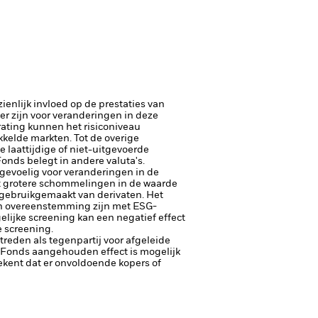
enlijk invloed op de prestaties van
er zijn voor veranderingen in deze
trating kunnen het risiconiveau
kelde markten. Tot de overige
e laattijdige of niet-uitgevoerde
Fonds belegt in andere valuta's.
 gevoelig voor veranderingen in de
tot grotere schommelingen in de waarde
t gebruikgemaakt van derivaten.
Het
 in overeenstemming zijn met ESG-
lijke screening kan een negatief effect
 screening.
ptreden als tegenpartij voor afgeleide
et Fonds aangehouden effect is mogelijk
etekent dat er onvoldoende kopers of