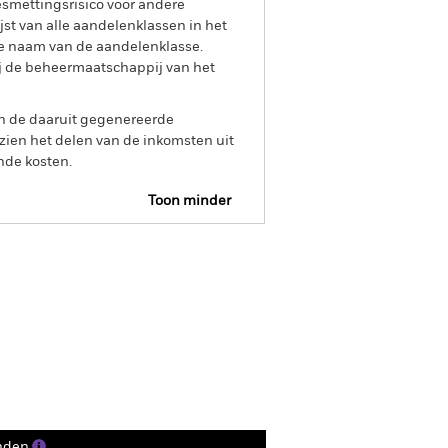
smettingsrisico voor andere
jst van alle aandelenklassen in het
e naam van de aandelenklasse.
ij de beheermaatschappij van het
an de daaruit gegenereerde
ien het delen van de inkomsten uit
nde kosten.
Toon minder
R Web Disclosure
Historische NIW
osities
Documenten
nden