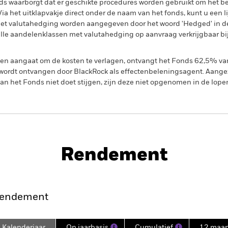
s waarborgt dat er geschikte procedures worden gebruikt om het be
a het uitklapvakje direct onder de naam van het fonds, kunt u een li
met valutahedging worden aangegeven door het woord 'Hedged' in d
n alle aandelenklassen met valutahedging op aanvraag verkrijgbaar b
gen aangaat om de kosten te verlagen, ontvangt het Fonds 62,5% v
ordt ontvangen door BlackRock als effectenbeleningsagent. Aangez
n het Fonds niet doet stijgen, zijn deze niet opgenomen in de lope
PRIIP KID
Prospectus
SFD
ts Bond Fund
Rendement
nt
Kerngegevens
Managers
P
endement
Kalenderjaar
Op jaarbasis
Cumulatief
12 maa