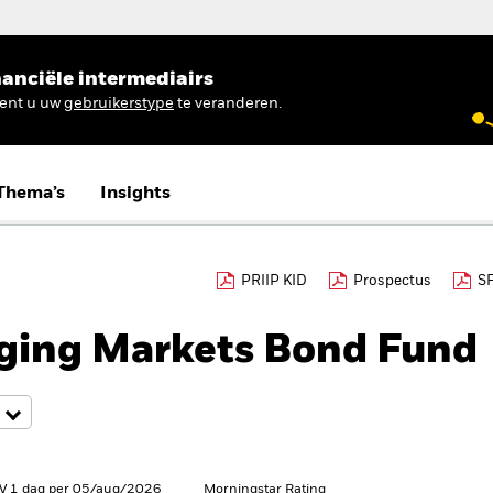
anciële intermediairs
ient u uw
gebruikerstype
te veranderen.
Thema’s
Insights
PRIIP KID
Prospectus
S
ing Markets Bond Fund
V 1 dag per 05/aug/2026
Morningstar Rating