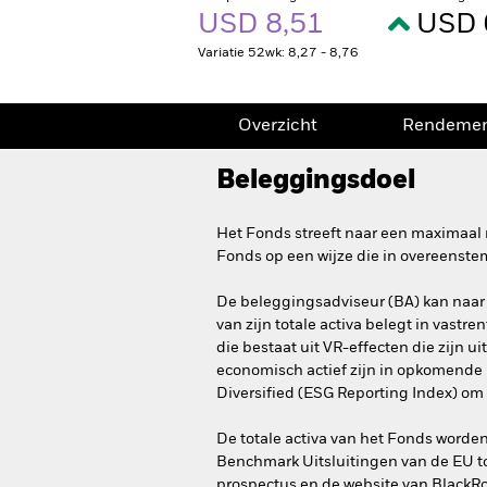
USD 8,51
USD 
Variatie 52wk: 8,27 - 8,76
Overzicht
Rendeme
Beleggingsdoel
Het Fonds streeft naar een maximaal 
Fonds op een wijze die in overeenste
De beleggingsadviseur (BA) kan naar
van zijn totale activa belegt in vast
die bestaat uit VR-effecten die zijn 
economisch actief zijn in opkomende 
Diversified (ESG Reporting Index) o
De totale activa van het Fonds worde
Benchmark Uitsluitingen van de EU to
prospectus en de website van BlackR