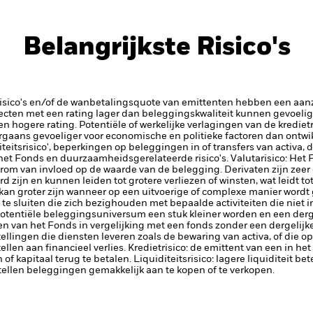
Belangrijkste Risico's
risico's en/of de wanbetalingsquote van emittenten hebben een aanzi
ecten met een rating lager dan beleggingskwaliteit kunnen gevoelig
en hogere rating. Potentiële of werkelijke verlagingen van de kredie
aans gevoeliger voor economische en politieke factoren dan ontwik
iteitsrisico', beperkingen op beleggingen in of transfers van activa, d
 het Fonds en duurzaamheidsgerelateerde risico's.
Valutarisico: Het 
arom van invloed op de waarde van de belegging.
Derivaten zijn zeer
 zijn en kunnen leiden tot grotere verliezen of winsten, wat leidt 
kan groter zijn wanneer op een uitvoerige of complexe manier word
te sluiten die zich bezighouden met bepaalde activiteiten die niet
potentiële beleggingsuniversum een stuk kleiner worden en een derge
 van het Fonds in vergelijking met een fonds zonder een dergelijke
tellingen die diensten leveren zoals de bewaring van activa, of die o
llen aan financieel verlies.
Kredietrisico: de emittent van een in h
n of kapitaal terug te betalen.
Liquiditeitsrisico: lagere liquiditeit b
stellen beleggingen gemakkelijk aan te kopen of te verkopen.