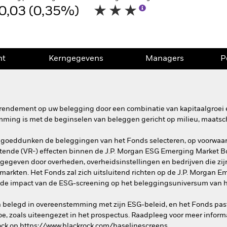
0,03 (0,35%)
nt
Kerngegevens
Managers
P
rendement op uw belegging door een combinatie van kapitaalgroei e
mming is met de beginselen van beleggen gericht op milieu, maatsc
 goeddunken de beleggingen van het Fonds selecteren, op voorwaa
rentende (VR-) effecten binnen de J.P. Morgan ESG Emerging Market Bon
uitgegeven door overheden, overheidsinstellingen en bedrijven die zi
markten. Het Fonds zal zich uitsluitend richten op de J.P. Morgan 
m de impact van de ESG-screening op het beleggingsuniversum van h
n belegd in overeenstemming met zijn ESG-beleid, en het Fonds pas
e, zoals uiteengezet in het prospectus. Raadpleeg voor meer infor
ock op https://www.blackrock.com/baselinescreens.