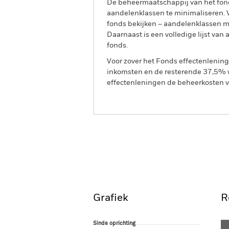
De beheermaatschappij van het fond
aandelenklassen te minimaliseren. Vi
fonds bekijken – aandelenklassen 
Daarnaast is een volledige lijst va
fonds.
Voor zover het Fonds effectenlenin
inkomsten en de resterende 37,5% w
effectenleningen de beheerkosten va
BGF ESG Emerging Marke
Overzicht
Rendeme
Grafiek
R
Sinds oprichting
Sinds oprichting