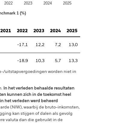
2022
2023
2024
2025
nchmark 1 (%)
2021
2022
2023
2024
2025
-17,1
12,2
7,2
13,0
-18,9
10,3
5,7
13,3
p-/uitstapvergoedingen worden niet in
n.
In het verleden behaalde resultaten
ten kunnen zich in de toekomst heel
 in het verleden werd beheerd
arde (NIW), waarbij de bruto-inkomsten,
ging kan stijgen of dalen als gevolg
e valuta dan die gebruikt in de