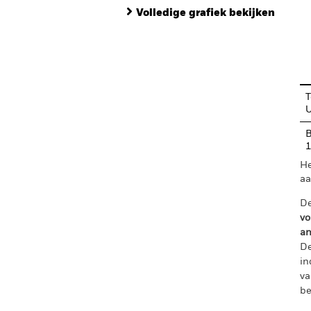
Volledige grafiek bekijken
En
T
B
He
aa
De
vo
an
De
in
va
be