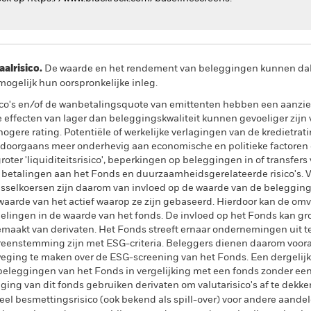
lrisico.
De waarde en het rendement van beleggingen kunnen dalen
ogelijk hun oorspronkelijke inleg.
sico's en/of de wanbetalingsquote van emittenten hebben een aanzien
 effecten van lager dan beleggingskwaliteit kunnen gevoeliger zijn v
ogere rating. Potentiële of werkelijke verlagingen van de kredietrat
oorgaans meer onderhevig aan economische en politieke factoren 
oter 'liquiditeitsrisico', beperkingen op beleggingen in of transfers v
f betalingen aan het Fonds en duurzaamheidsgerelateerde risico's. V
isselkoersen zijn daarom van invloed op de waarde van de beleggin
 waarde van het actief waarop ze zijn gebaseerd. Hierdoor kan de om
melingen in de waarde van het fonds. De invloed op het Fonds kan gr
maakt van derivaten. Het Fonds streeft ernaar ondernemingen uit t
vereenstemming zijn met ESG-criteria. Beleggers dienen daarom voo
weging te maken over de ESG-screening van het Fonds. Een dergelij
eleggingen van het Fonds in vergelijking met een fonds zonder een
ing van dit fonds gebruiken derivaten om valutarisico's af te dekke
el besmettingsrisico (ook bekend als spill-over) voor andere aande