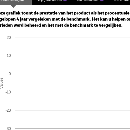
ge: 2021-04-30 00:00:00 to 2026-07-31 00:00:00.
: -30 to 60.
ze grafiek toont de prestatie van het product als het procentuele v
gelopen 4 jaar vergeleken met de benchmark. Het kan u helpen o
rleden werd beheerd en het met de benchmark te vergelijken.
art
20
r chart with 2 data series.
e chart has 1 X axis displaying categories.
e chart has 1 Y axis displaying Values. Range: -30 to 20.
10
0
alues
-10
-20
-30