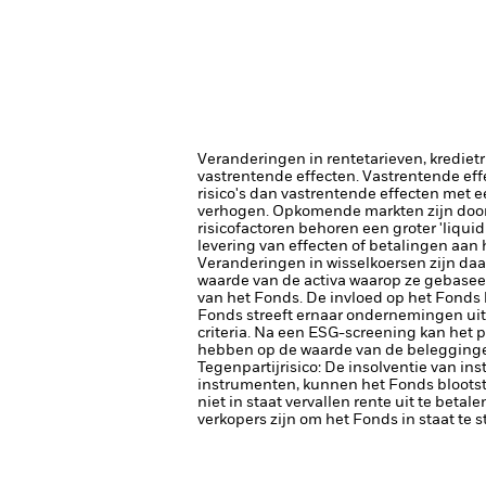
Veranderingen in rentetarieven, krediet
vastrentende effecten. Vastrentende eff
risico's dan vastrentende effecten met e
verhogen.
Opkomende markten zijn doorg
risicofactoren behoren een groter 'liquid
levering van effecten of betalingen aan
Veranderingen in wisselkoersen zijn da
waarde van de activa waarop ze gebaseerd
van het Fonds. De invloed op het Fonds 
Fonds streeft ernaar ondernemingen uit 
criteria. Na een ESG-screening kan het 
hebben op de waarde van de beleggingen
Tegenpartijrisico: De insolventie van ins
instrumenten, kunnen het Fonds blootste
niet in staat vervallen rente uit te betale
verkopers zijn om het Fonds in staat te 