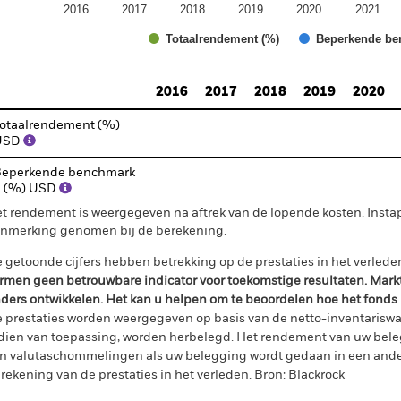
2016
2017
2018
2019
2020
2021
Totaalrendement (%)
Beperkende be
d of interactive chart.
2016
2017
2018
2019
2020
otaalrendement (%)
USD
eperkende benchmark
1 (%) USD
t rendement is weergegeven na aftrek van de lopende kosten. Insta
nmerking genomen bij de berekening.
 getoonde cijfers hebben betrekking op de prestaties in het verlede
rmen geen betrouwbare indicator voor toekomstige resultaten. Mark
ders ontwikkelen. Het kan u helpen om te beoordelen hoe het fonds
 prestaties worden weergegeven op basis van de netto-inventariswa
dien van toepassing, worden herbelegd. Het rendement van uw beleg
n valutaschommelingen als uw belegging wordt gedaan in een ander
rekening van de prestaties in het verleden. Bron: Blackrock