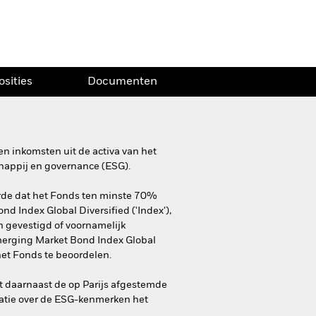
osities
Documenten
n inkomsten uit de activa van het
happij en governance (ESG).
rde dat het Fonds ten minste 70%
d Index Global Diversified ('Index'),
jn gevestigd of voornamelijk
Emerging Market Bond Index Global
et Fonds te beoordelen.
t daarnaast de op Parijs afgestemde
matie over de ESG-kenmerken het