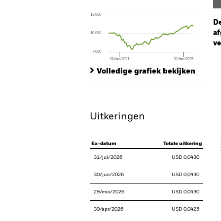
Line chart with 64 data points.
The chart has 1 X axis displaying Time. Ran
13.000
The chart has 1 Y axis displaying values. Range
De
af
10.000
ve
7.000
31/dec/2021
31/dec/2025
Ch
End of interactive chart.
Ba
Volledige grafiek bekijken
Th
Th
Uitkeringen
V
Ex-datum
Totale uitkering
31/jul/2026
USD 0,0430
30/jun/2026
USD 0,0430
29/mei/2026
USD 0,0430
30/apr/2026
USD 0,0425