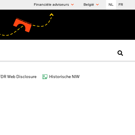
Financiële adviseurs
België
NL
FR
FDR Web Disclosure
Historische NIW