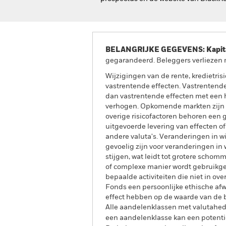
BELANGRIJKE GEGEVENS: Kapitaa
gegarandeerd. Beleggers verliezen m
Wijzigingen van de rente, kredietri
vastrentende effecten. Vastrentende
dan vastrentende effecten met een h
verhogen. Opkomende markten zijn d
overige risicofactoren behoren een gr
uitgevoerde levering van effecten o
andere valuta's. Veranderingen in w
gevoelig zijn voor veranderingen in
stijgen, wat leidt tot grotere schom
of complexe manier wordt gebruikge
bepaalde activiteiten die niet in o
Fonds een persoonlijke ethische af
effect hebben op de waarde van de b
Alle aandelenklassen met valutahedg
een aandelenklasse kan een potentie