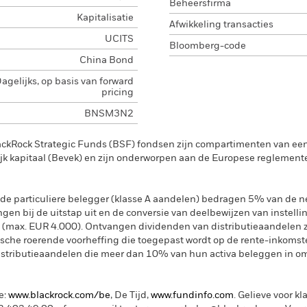
Beheersfirma
Kapitalisatie
Afwikkeling transacties
UCITS
Bloomberg-code
China Bond
agelijks, op basis van forward
pricing
BNSM3N2
ackRock Strategic Funds (BSF) fondsen zijn compartimenten van e
k kapitaal (Bevek) en zijn onderworpen aan de Europese reglement
de particuliere belegger (klasse A aandelen) bedragen 5% van de ne
ngen bij de uitstap uit en de conversie van deelbewijzen van instelli
 (max. EUR 4.000). Ontvangen dividenden van distributieaandelen 
sche roerende voorheffing die toegepast wordt op de rente-inkomste
distributieaandelen die meer dan 10% van hun activa beleggen in om
e:
www.blackrock.com/be
, De Tijd,
www.fundinfo.com
. Gelieve voor kl