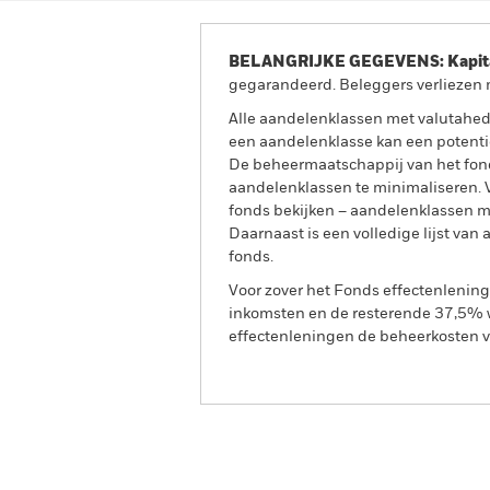
BELANGRIJKE GEGEVENS: Kapitaa
gegarandeerd. Beleggers verliezen m
Alle aandelenklassen met valutahedg
een aandelenklasse kan een potentie
De beheermaatschappij van het fond
aandelenklassen te minimaliseren. Vi
fonds bekijken – aandelenklassen 
Daarnaast is een volledige lijst va
fonds.
Voor zover het Fonds effectenlenin
inkomsten en de resterende 37,5% w
effectenleningen de beheerkosten va
BGF China Bond Fund