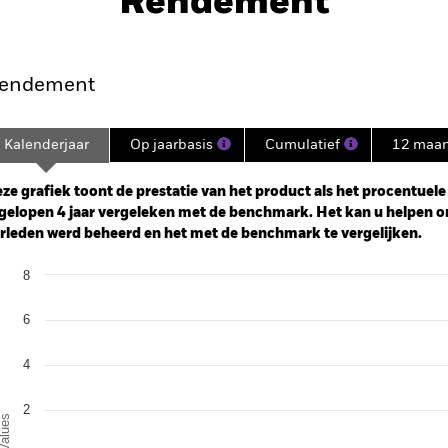
Rendement
nt
Kerngegevens
Managers
P
endement
Kalenderjaar
Op jaarbasis
Cumulatief
12 maa
ge: 2021-03-31 00:00:00 to 2026-07-31 00:00:00.
: -16 to 32.
ze grafiek toont de prestatie van het product als het procentuele v
gelopen 4 jaar vergeleken met de benchmark. Het kan u helpen o
rleden werd beheerd en het met de benchmark te vergelijken.
art
8
r chart with 2 data series.
e chart has 1 X axis displaying categories.
e chart has 1 Y axis displaying Values. Range: -6 to 8.
6
4
2
alues