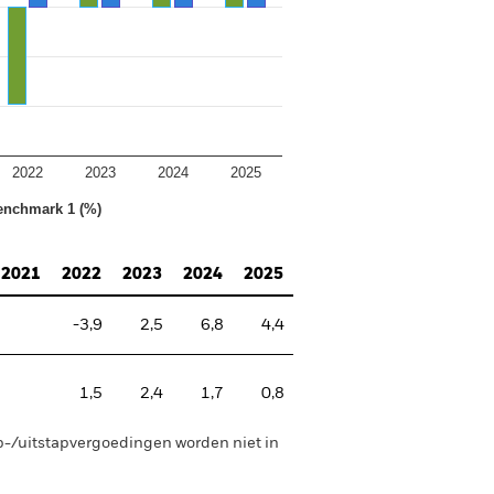
2022
2023
2024
2025
enchmark 1 (%)
2021
2022
2023
2024
2025
-3,9
2,5
6,8
4,4
1,5
2,4
1,7
0,8
p-/uitstapvergoedingen worden niet in