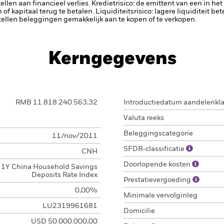
llen aan financieel verlies.
Kredietrisico: de emittent van een in h
n of kapitaal terug te betalen.
Liquiditeitsrisico: lagere liquiditeit b
stellen beleggingen gemakkelijk aan te kopen of te verkopen.
Kerngegevens
RMB 11.818.240.563,32
Introductiedatum aandelenkl
Valuta reeks
Beleggingscategorie
11/nov/2011
SFDR-classificatie
CNH
Doorlopende kosten
1Y China Household Savings
Deposits Rate Index
Prestatievergoeding
0,00%
Minimale vervolginleg
LU2319961681
Domicilie
USD 50.000.000,00