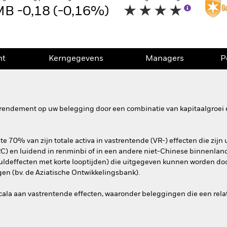
B -0,18 (-0,16%)
nt
Kerngegevens
Managers
P
rendement op uw belegging door een combinatie van kapitaalgroei e
e 70% van zijn totale activa in vastrentende (VR-) effecten die zij
RC) en luidend in renminbi of in een andere niet-Chinese binnenland
uldeffecten met korte looptijden) die uitgegeven kunnen worden doo
gen (bv. de Aziatische Ontwikkelingsbank).
ala aan vastrentende effecten, waaronder beleggingen die een relati