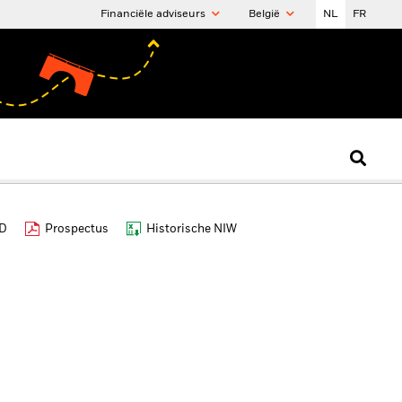
Financiële adviseurs
België
NL
FR
ID
Prospectus
Historische NIW