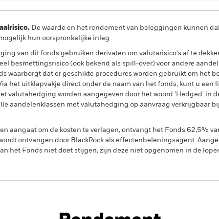
lrisico.
De waarde en het rendement van beleggingen kunnen dalen
ogelijk hun oorspronkelijke inleg.
ing van dit fonds gebruiken derivaten om valutarisico's af te dekke
el besmettingsrisico (ook bekend als spill-over) voor andere aande
s waarborgt dat er geschikte procedures worden gebruikt om het be
a het uitklapvakje direct onder de naam van het fonds, kunt u een li
met valutahedging worden aangegeven door het woord 'Hedged' in d
n alle aandelenklassen met valutahedging op aanvraag verkrijgbaar b
gen aangaat om de kosten te verlagen, ontvangt het Fonds 62,5% v
ordt ontvangen door BlackRock als effectenbeleningsagent. Aangez
n het Fonds niet doet stijgen, zijn deze niet opgenomen in de lope
PRIIP KID