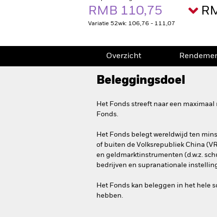
RMB 110,75
RM
Variatie 52wk: 106,76 - 111,07
Overzicht
Rendeme
Beleggingsdoel
Het Fonds streeft naar een maximaal 
Fonds.
Het Fonds belegt wereldwijd ten minst
of buiten de Volksrepubliek China (V
en geldmarktinstrumenten (d.w.z. sch
bedrijven en supranationale instellin
Het Fonds kan beleggen in het hele sc
hebben.