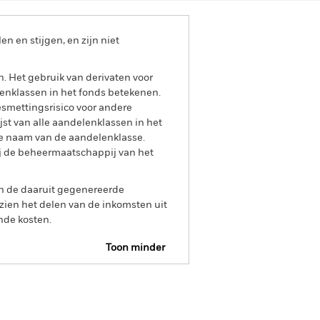
 en stijgen, en zijn niet
n. Het gebruik van derivaten voor
lenklassen in het fonds betekenen.
smettingsrisico voor andere
jst van alle aandelenklassen in het
e naam van de aandelenklasse.
ij de beheermaatschappij van het
an de daaruit gegenereerde
ien het delen van de inkomsten uit
nde kosten.
Toon minder
Prospectus
Historische NIW