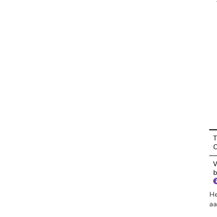
En
T
V
b
He
aa