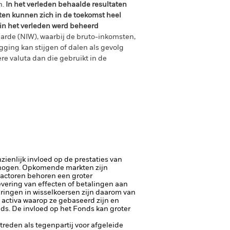
n.
In het verleden behaalde resultaten
ten kunnen zich in de toekomst heel
 in het verleden werd beheerd
arde (NIW), waarbij de bruto-inkomsten,
ging kan stijgen of dalen als gevolg
e valuta dan die gebruikt in de
ienlijk invloed op de prestaties van
rhogen.
Opkomende markten zijn
factoren behoren een groter
 levering van effecten of betalingen aan
eringen in wisselkoersen zijn daarom van
 activa waarop ze gebaseerd zijn en
nds. De invloed op het Fonds kan groter
ptreden als tegenpartij voor afgeleide