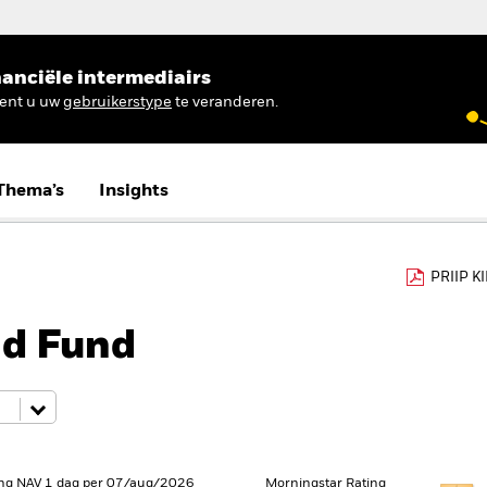
anciële intermediairs
ient u uw
gebruikerstype
te veranderen.
Thema’s
Insights
PRIIP K
nd Fund
ng NAV 1 dag per 07/aug/2026
Morningstar Rating