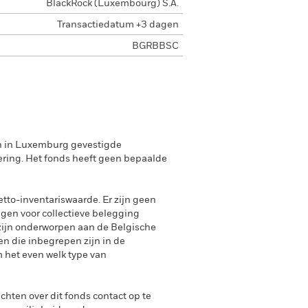
BlackRock (Luxembourg) S.A.
Transactiedatum +3 dagen
BGRBBSC
en in Luxemburg gevestigde
ering. Het fonds heeft geen bepaalde
tto-inventariswaarde. Er zijn geen
ngen voor collectieve belegging
zijn onderworpen aan de Belgische
n die inbegrepen zijn in de
 het even welk type van
achten over dit fonds contact op te