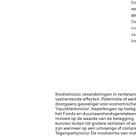
De
vo
an
De
in
va
be
Kredietrisico, veranderingen in renteta
vastrentende effecten. Potentiële of wer
doorgaans gevoeliger voor economische e
'liquiditeitsrisico', beperkingen op bele
het Fonds en duurzaamheidsgerelateerde
invloed op de waarde van de belegging.
kunnen leiden tot grotere verliezen of w
zijn wanneer op een uitvoerige of comp
Tegenpartijrisico: De insolventie van ins