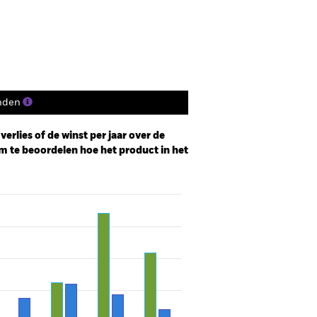
osities
Documenten
nden
erlies of de winst per jaar over de
m te beoordelen hoe het product in het