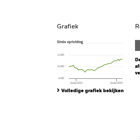
Overzicht
Rendeme
Grafiek
R
Sinds oprichting
Sinds oprichting
Line chart with 65 data points.
The chart has 1 X axis displaying Time. Ran
11.600
The chart has 1 Y axis displaying values. Range
De
af
10.000
ve
8.400
31/dec/2021
31/dec/2025
Ch
End of interactive chart.
Ba
Volledige grafiek bekijken
Th
Th
V