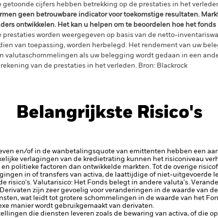
 getoonde cijfers hebben betrekking op de prestaties in het verlede
rmen geen betrouwbare indicator voor toekomstige resultaten. Mark
ders ontwikkelen. Het kan u helpen om te beoordelen hoe het fonds
 prestaties worden weergegeven op basis van de netto-inventariswa
dien van toepassing, worden herbelegd. Het rendement van uw beleg
n valutaschommelingen als uw belegging wordt gedaan in een ander
rekening van de prestaties in het verleden. Bron: Blackrock
Belangrijkste Risico's
rieven en/of in de wanbetalingsquote van emittenten hebben een aanz
kelijke verlagingen van de kredietrating kunnen het risiconiveau ve
n politieke factoren dan ontwikkelde markten. Tot de overige risico
ggingen in of transfers van activa, de laattijdige of niet-uitgevoerde
 risico's.
Valutarisico: Het Fonds belegt in andere valuta's. Verand
Derivaten zijn zeer gevoelig voor veranderingen in de waarde van de
insten, wat leidt tot grotere schommelingen in de waarde van het Fo
lexe manier wordt gebruikgemaakt van derivaten.
tellingen die diensten leveren zoals de bewaring van activa, of die o