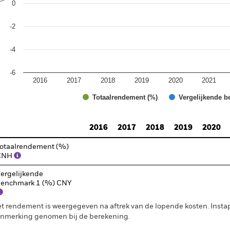
0
-2
-4
-6
2016
2017
2018
2019
2020
2021
Totaalrendement (%)
Vergelijkende b
d of interactive chart.
2016
2017
2018
2019
2020
otaalrendement (%)
CNH
ergelijkende
enchmark 1 (%) CNY
t rendement is weergegeven na aftrek van de lopende kosten. Insta
nmerking genomen bij de berekening.