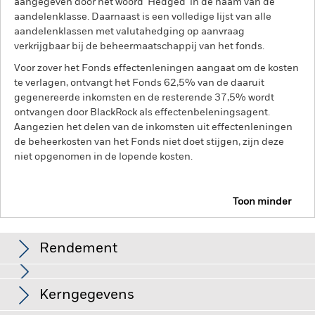
aangegeven door het woord 'Hedged' in de naam van de
aandelenklasse. Daarnaast is een volledige lijst van alle
aandelenklassen met valutahedging op aanvraag
verkrijgbaar bij de beheermaatschappij van het fonds.
Voor zover het Fonds effectenleningen aangaat om de kosten
te verlagen, ontvangt het Fonds 62,5% van de daaruit
gegenereerde inkomsten en de resterende 37,5% wordt
ontvangen door BlackRock als effectenbeleningsagent.
Aangezien het delen van de inkomsten uit effectenleningen
de beheerkosten van het Fonds niet doet stijgen, zijn deze
niet opgenomen in de lopende kosten.
Toon minder
BGF World Technology Fund
Rendement
Grafiek
Kerngegevens
Het beleggingsrisico is geconcentreerd in specifieke
sectoren, landen, valuta's of bedrijven. Dit betekent dat het