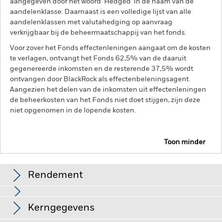
aangegeven door het woord 'Hedged' in de naam van de
aandelenklasse. Daarnaast is een volledige lijst van alle
aandelenklassen met valutahedging op aanvraag
verkrijgbaar bij de beheermaatschappij van het fonds.
Voor zover het Fonds effectenleningen aangaat om de kosten
te verlagen, ontvangt het Fonds 62,5% van de daaruit
gegenereerde inkomsten en de resterende 37,5% wordt
ontvangen door BlackRock als effectenbeleningsagent.
Aangezien het delen van de inkomsten uit effectenleningen
de beheerkosten van het Fonds niet doet stijgen, zijn deze
niet opgenomen in de lopende kosten.
Toon minder
BGF World Technology Fund
Rendement
Grafiek
Kerngegevens
Het beleggingsrisico is geconcentreerd in specifieke
sectoren, landen, valuta's of bedrijven. Dit betekent dat het