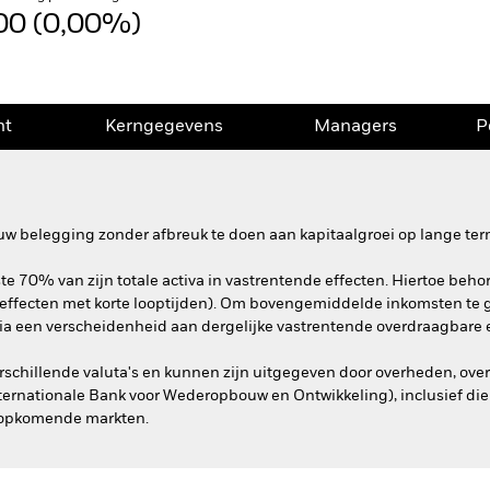
00 (0,00%)
nt
Kerngegevens
Managers
P
uw belegging zonder afbreuk te doen aan kapitaalgroei op lange ter
e 70% van zijn totale activa in vastrentende effecten. Hiertoe beho
effecten met korte looptijden). Om bovengemiddelde inkomsten te g
a een verscheidenheid aan dergelijke vastrentende overdraagbare e
rschillende valuta's en kunnen zijn uitgegeven door overheden, over
nternationale Bank voor Wederopbouw en Ontwikkeling), inclusief die 
t opkomende markten.