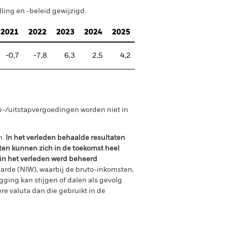
ing en -beleid gewijzigd.
2021
2022
2023
2024
2025
-0,7
-7,8
6,3
2,5
4,2
p-/uitstapvergoedingen worden niet in
n.
In het verleden behaalde resultaten
ten kunnen zich in de toekomst heel
 in het verleden werd beheerd
arde (NIW), waarbij de bruto-inkomsten,
ging kan stijgen of dalen als gevolg
e valuta dan die gebruikt in de