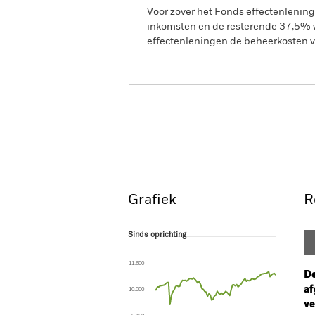
Voor zover het Fonds effectenlenin
inkomsten en de resterende 37,5% w
effectenleningen de beheerkosten va
BGF Global Bond Income 
Overzicht
Rendeme
Grafiek
R
Sinds oprichting
Sinds oprichting
Line chart with 88 data points.
The chart has 1 X axis displaying Time. Ran
11.600
The chart has 1 Y axis displaying values. Range
De
af
10.000
ve