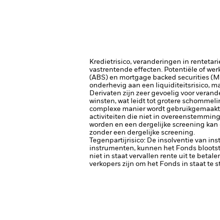
Kredietrisico, veranderingen in renteta
vastrentende effecten. Potentiële of wer
(ABS) en mortgage backed securities (MB
onderhevig aan een liquiditeitsrisico, 
Derivaten zijn zeer gevoelig voor verand
winsten, wat leidt tot grotere schommel
complexe manier wordt gebruikgemaakt 
activiteiten die niet in overeenstemmin
worden en een dergelijke screening kan
zonder een dergelijke screening.
Tegenpartijrisico: De insolventie van ins
instrumenten, kunnen het Fonds blootste
niet in staat vervallen rente uit te betale
verkopers zijn om het Fonds in staat te 