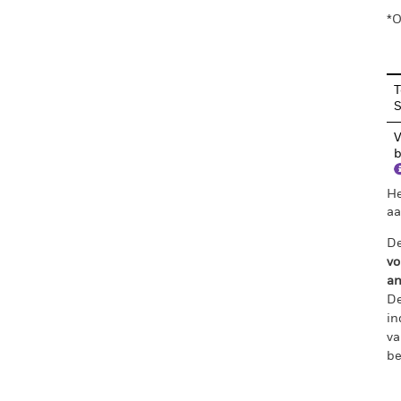
*O
T
V
b
He
aa
De
vo
an
De
in
va
be