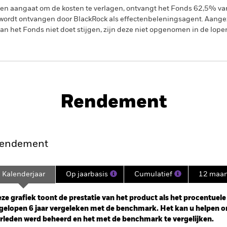
gen aangaat om de kosten te verlagen, ontvangt het Fonds 62,5% v
ordt ontvangen door BlackRock als effectenbeleningsagent. Aangez
n het Fonds niet doet stijgen, zijn deze niet opgenomen in de lope
PRIIP KID
Fund
Rendement
nt
Kerngegevens
Managers
P
endement
Kalenderjaar
Op jaarbasis
Cumulatief
12 maa
ge: 2019-04-01 00:00:00 to 2026-07-31 00:00:00.
: -16 to 32.
ze grafiek toont de prestatie van het product als het procentuele v
gelopen 6 jaar vergeleken met de benchmark. Het kan u helpen o
rleden werd beheerd en het met de benchmark te vergelijken.