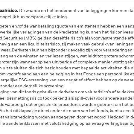
lrisico.
De waarde en het rendement van beleggingen kunnen dalen
ogelijk hun oorspronkelijke inleg.
evoeten en/of de wanbetalingsquote van emittenten hebben een aanzi
f werkelijke verlagingen van de kredietrating kunnen het risiconivea
Securities (MBS) gelden dezelfde risico’s als voor vastrentende eff
vig aan een liquiditeitsrisico, zij maken vaak gebruik van leningen
weer. Derivaten kunnen bijzonder gevoelig zijn voor veranderingen 
ang van de winsten en verliezen stijgen, wat leidt tot grotere scho
groter zijn wanneer op een uitvoerige of complexe manier wordt geb
uit te sluiten die zich bezighouden met bepaalde activiteiten die 
rom voorafgaand aan een belegging in het Fonds een persoonlijke e
ergelijke ESG-screening kan een negatief effect hebben op de waa
 zonder een dergelijke screening.
ing van dit fonds gebruiken derivaten om valutarisico's af te dekke
el besmettingsrisico (ook bekend als spill-over) voor andere aande
s waarborgt dat er geschikte procedures worden gebruikt om het be
a het uitklapvakje direct onder de naam van het fonds, kunt u een li
met valutahedging worden aangegeven door het woord 'Hedged' in d
n alle aandelenklassen met valutahedging op aanvraag verkrijgbaar b