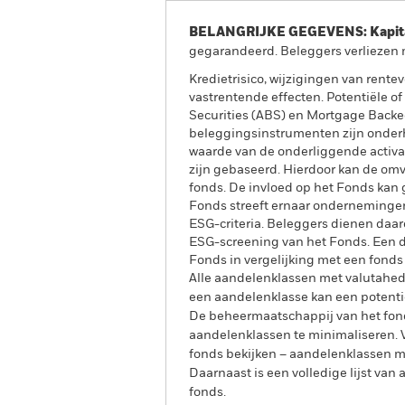
BELANGRIJKE GEGEVENS: Kapitaa
gegarandeerd. Beleggers verliezen m
Kredietrisico, wijzigingen van rent
vastrentende effecten. Potentiële o
Securities (ABS) en Mortgage Backed 
beleggingsinstrumenten zijn onderhe
waarde van de onderliggende activa 
zijn gebaseerd. Hierdoor kan de omv
fonds. De invloed op het Fonds kan 
Fonds streeft ernaar ondernemingen 
ESG-criteria. Beleggers dienen daa
ESG-screening van het Fonds. Een d
Fonds in vergelijking met een fonds
Alle aandelenklassen met valutahedg
een aandelenklasse kan een potentie
De beheermaatschappij van het fond
aandelenklassen te minimaliseren. Vi
fonds bekijken – aandelenklassen 
Daarnaast is een volledige lijst va
fonds.