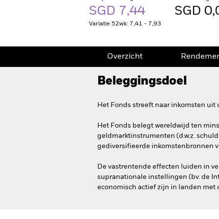
SGD 7,44
SGD 0,
Variatie 52wk: 7,41 - 7,93
Overzicht
Rendeme
Beleggingsdoel
Het Fonds streeft naar inkomsten uit 
Het Fonds belegt wereldwijd ten minst
geldmarktinstrumenten (d.w.z. schuld
gediversifieerde inkomstenbronnen vi
De vastrentende effecten luiden in ve
supranationale instellingen (bv. de I
economisch actief zijn in landen me