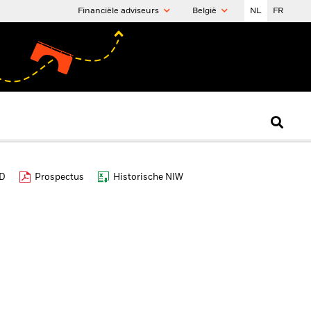
Financiële adviseurs
België
NL
FR
ID
Prospectus
Historische NIW