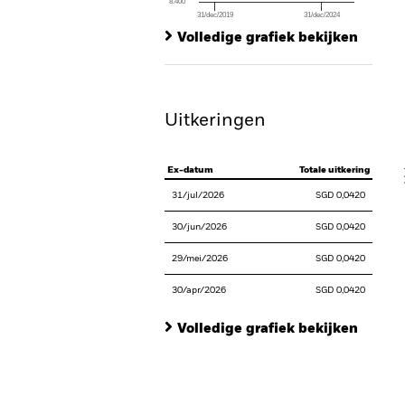
8.400
31/dec/2019
31/dec/2024
Ch
End of interactive chart.
Ba
Volledige grafiek bekijken
Th
Th
Uitkeringen
V
Ex-datum
Totale uitkering
31/jul/2026
SGD 0,0420
30/jun/2026
SGD 0,0420
29/mei/2026
SGD 0,0420
30/apr/2026
SGD 0,0420
Volledige grafiek bekijken
En