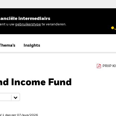
anciële intermediairs
ient u uw
gebruikerstype
te veranderen.
Thema’s
Insights
PRIIP K
nd Income Fund
V 1 dag per 07/aug/2026