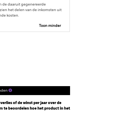
an de daaruit gegenereerde
ien het delen van de inkomsten uit
nde kosten.
Toon minder
Prospectus
Historische NIW
osities
Documenten
nden
erlies of de winst per jaar over de
m te beoordelen hoe het product in het