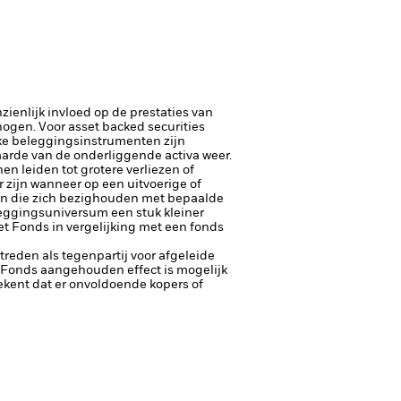
ienlijk invloed op de prestaties van
rhogen.
Voor asset backed securities
jke beleggingsinstrumenten zijn
aarde van de onderliggende activa weer.
n leiden tot grotere verliezen of
 zijn wanneer op een uitvoerige of
ten die zich bezighouden met bepaalde
leggingsuniversum een stuk kleiner
t Fonds in vergelijking met een fonds
ptreden als tegenpartij voor afgeleide
et Fonds aangehouden effect is mogelijk
etekent dat er onvoldoende kopers of