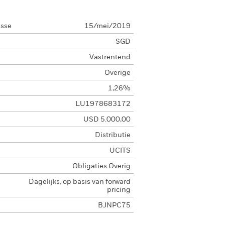
asse
15/mei/2019
SGD
Vastrentend
Overige
1,26%
LU1978683172
USD 5.000,00
Distributie
UCITS
Obligaties Overig
Dagelijks, op basis van forward
pricing
BJNPC75