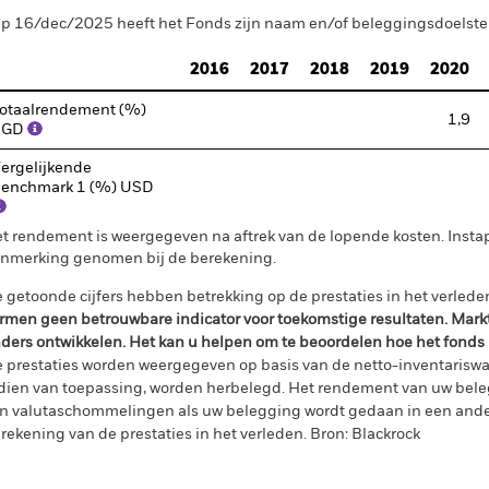
p 16/dec/2025 heeft het Fonds zijn naam en/of beleggingsdoelstell
2016
2017
2018
2019
2020
otaalrendement (%)
1,9
SGD
ergelijkende
enchmark 1 (%) USD
t rendement is weergegeven na aftrek van de lopende kosten. Insta
nmerking genomen bij de berekening.
 getoonde cijfers hebben betrekking op de prestaties in het verlede
rmen geen betrouwbare indicator voor toekomstige resultaten. Mark
ders ontwikkelen. Het kan u helpen om te beoordelen hoe het fonds
 prestaties worden weergegeven op basis van de netto-inventariswa
dien van toepassing, worden herbelegd. Het rendement van uw beleg
n valutaschommelingen als uw belegging wordt gedaan in een ander
rekening van de prestaties in het verleden. Bron: Blackrock