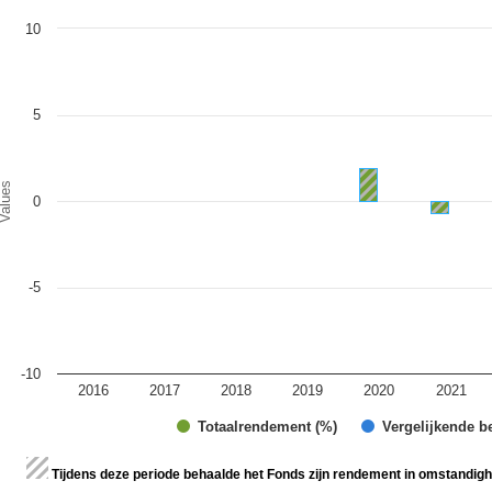
art
10
r chart with 2 data series.
e chart has 1 X axis displaying categories.
e chart has 1 Y axis displaying Values. Range: -10 to 10.
5
alues
0
-5
-10
2016
2017
2018
2019
2020
2021
Totaalrendement (%)
Vergelijkende b
d of interactive chart.
Tijdens deze periode behaalde het Fonds zijn rendement in omstandighe