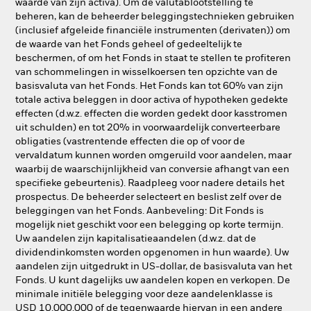
waarde van zijn activa). Om de valutablootstelling te
beheren, kan de beheerder beleggingstechnieken gebruiken
(inclusief afgeleide financiële instrumenten (derivaten)) om
de waarde van het Fonds geheel of gedeeltelijk te
beschermen, of om het Fonds in staat te stellen te profiteren
van schommelingen in wisselkoersen ten opzichte van de
basisvaluta van het Fonds. Het Fonds kan tot 60% van zijn
totale activa beleggen in door activa of hypotheken gedekte
effecten (d.w.z. effecten die worden gedekt door kasstromen
uit schulden) en tot 20% in voorwaardelijk converteerbare
obligaties (vastrentende effecten die op of voor de
vervaldatum kunnen worden omgeruild voor aandelen, maar
waarbij de waarschijnlijkheid van conversie afhangt van een
specifieke gebeurtenis). Raadpleeg voor nadere details het
prospectus. De beheerder selecteert en beslist zelf over de
beleggingen van het Fonds. Aanbeveling: Dit Fonds is
mogelijk niet geschikt voor een belegging op korte termijn.
Uw aandelen zijn kapitalisatieaandelen (d.w.z. dat de
dividendinkomsten worden opgenomen in hun waarde). Uw
aandelen zijn uitgedrukt in US-dollar, de basisvaluta van het
Fonds. U kunt dagelijks uw aandelen kopen en verkopen. De
minimale initiële belegging voor deze aandelenklasse is
USD 10.000.000 of de tegenwaarde hiervan in een andere