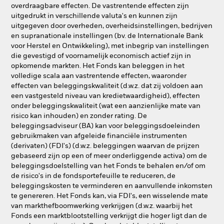
overdraagbare effecten. De vastrentende effecten zijn
uitgedrukt in verschillende valuta's en kunnen zijn
uitgegeven door overheden, overheidsinstellingen, bedrijven
en supranationale instellingen (bv. de Internationale Bank
voor Herstel en Ontwikkeling), met inbegrip van instellingen
die gevestigd of voornamelijk economisch actief zijn in
opkomende markten. Het Fonds kan beleggen in het
volledige scala aan vastrentende effecten, waaronder
effecten van beleggingskwaliteit (d.w.z. dat zij voldoen aan
een vastgesteld niveau van kredietwaardigheid), effecten
onder beleggingskwaliteit (wat een aanzienlijke mate van
risico kan inhouden) en zonder rating. De
beleggingsadviseur (BA) kan voor beleggingsdoeleinden
gebruikmaken van afgeleide financiële instrumenten
(derivaten) (FDI's) (d.w.z. beleggingen waarvan de prijzen
gebaseerd zijn op een of meer onderliggende activa) om de
beleggingsdoelstelling van het Fonds te behalen en/of om
de risico's in de fondsportefeuille te reduceren, de
beleggingskosten te verminderen en aanvullende inkomsten
te genereren. Het Fonds kan, via FDI's, een wisselende mate
van markthefboomwerking verkrijgen (d.w.z. waarbij het
Fonds een marktblootstelling verkrijgt die hoger ligt dan de