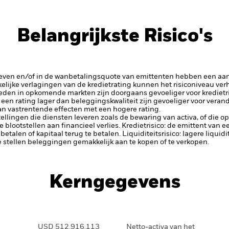
Belangrijkste Risico's
rieven en/of in de wanbetalingsquote van emittenten hebben een aanz
kelijke verlagingen van de kredietrating kunnen het risiconiveau ve
den in opkomende markten zijn doorgaans gevoeliger voor kredietris
een rating lager dan beleggingskwaliteit zijn gevoeliger voor veran
dan vastrentende effecten met een hogere rating.
tellingen die diensten leveren zoals de bewaring van activa, of die o
lootstellen aan financieel verlies.
Kredietrisico: de emittent van 
 betalen of kapitaal terug te betalen.
Liquiditeitsrisico: lagere liqui
te stellen beleggingen gemakkelijk aan te kopen of te verkopen.
Kerngegevens
USD 512.916.113
Netto-activa van het