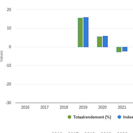
art
20
r chart with 2 data series.
e chart has 1 X axis displaying categories.
e chart has 1 Y axis displaying Values. Range: -30 to 20.
10
0
alues
-10
-20
-30
2016
2017
2018
2019
2020
2021
Totaalrendement (%)
Index
d of interactive chart.