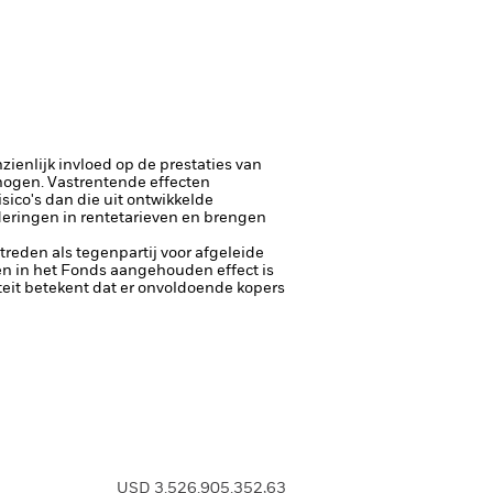
ienlijk invloed op de prestaties van
rhogen.
Vastrentende effecten
ico's dan die uit ontwikkelde
deringen in rentetarieven en brengen
ptreden als tegenpartij voor afgeleide
een in het Fonds aangehouden effect is
diteit betekent dat er onvoldoende kopers
USD 3.526.905.352,63