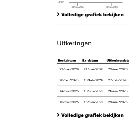
8.500
31/dec/2019
31/dec/2024
Ch
End of interactive chart.
Ba
Volledige grafiek bekijken
Th
Th
Uitkeringen
V
Boekdatum
Ex-datum
Uitkeringsdatum
22/mei/2026
21/mei/2026
29/mei/2026
20/feb/2026
19/feb/2026
27/feb/2026
14/nov/2025
13/nov/2025
26/nov/2025
16/mei/2025
15/mei/2025
29/mei/2025
Volledige grafiek bekijken
En