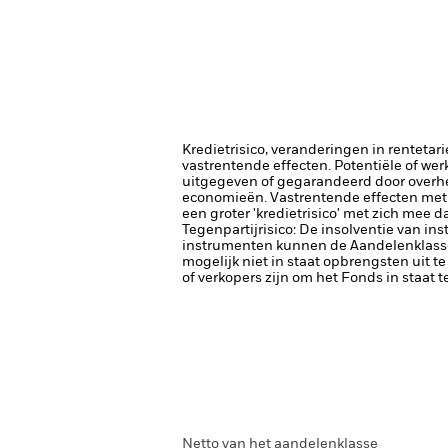
Kredietrisico, veranderingen in renteta
vastrentende effecten. Potentiële of wer
uitgegeven of gegarandeerd door overhe
economieën.
Vastrentende effecten met 
een groter 'kredietrisico' met zich mee 
Tegenpartijrisico: De insolventie van ins
instrumenten kunnen de Aandelenklasse b
mogelijk niet in staat opbrengsten uit te
of verkopers zijn om het Fonds in staat 
Netto van het aandelenklasse