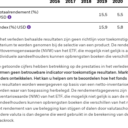
2016
2017
2018
2019
2020
otaalrendement (%)
15,5
5,5
USD
ndex (%) USD
15,9
5,8
 het verleden behaalde resultaten zijn geen richtlijn voor toekomstig
iterium te worden genomen bij de selectie van een product. De re
ttovermogenswaarde (NVW) van het ETF, die mogelijk niet gelijk is a
dividuele aandeelhouders kunnen opbrengsten boeken die verschil
 getoonde cijfers hebben betrekking op de prestaties in het verlede
rmen geen betrouwbare indicator voor toekomstige resultaten. Mark
ders ontwikkelen. Het kan u helpen om te beoordelen hoe het fonds
 resultaten worden weergegeven op basis van een netto-inventaris
rden waar van toepassing herbelegd. De rendementsgegevens zijn 
ventariswaarde (NIW) van het ETF, die mogelijk niet gelijk is aan de m
ndeelhouders kunnen opbrengsten boeken die verschillen van het 
t rendement van uw belegging kan stijgen of dalen door valutasch
dere valuta is dan degene die werd gebruikt in de berekening van de
ackrock.