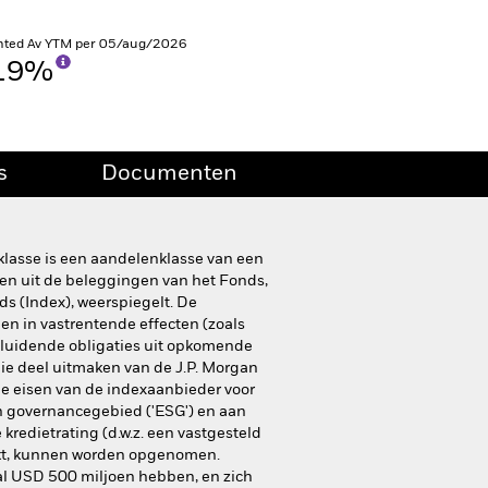
hted Av YTM per 05/aug/2026
,19%
s
Documenten
klasse is een aandelenklasse van een
en uit de beleggingen van het Fonds,
ds (Index), weerspiegelt. De
gen in vastrentende effecten (zoals
r luidende obligaties uit opkomende
die deel uitmaken van de J.P. Morgan
de eisen van de indexaanbieder voor
en governancegebied ('ESG') en aan
redietrating (d.w.z. een vastgesteld
aakt, kunnen worden opgenomen.
al USD 500 miljoen hebben, en zich