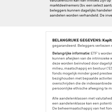
valutaverschil kan van invloed zijn 
marktdeelnemers (bv. een select aanta
beleggers kunnen dagelijks handelen
aandelen worden verhandeld. De investe
BELANGRIJKE GEGEVENS: Kapitaa
gegarandeerd. Beleggers verliezen m
Belangrijke informatie:
ETF's worden
kunnen afwijken van de intrinsieke 
deze worden beïnvloed door dageli
milieu, maatschappij en bestuur ('E
fonds mogelijk minder goed presteert
bezighouden met bepaalde activiteit
overschrijden die de indexaanbiede
persoonlijke ethische afweging te m
Alle aandelenklassen met valutahedg
een aandelenklasse kan een potentie
De beheermaatschappij van het fond