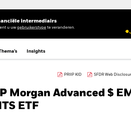
anciële intermediairs
ient u uw
gebruikerstype
te veranderen.
Thema’s
Insights
PRIIP KID
SFDR Web Disclosu
JP Morgan Advanced $ E
ITS ETF