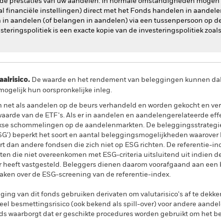
op de prestaties van uw aandelen. In normale omstandigheden mogen a
l financiële instellingen) direct met het Fonds handelen in aandel
 in aandelen (of belangen in aandelen) via een tussenpersoon op d
ringspolitiek is een exacte kopie van de investeringspolitiek zoals d
lrisico.
De waarde en het rendement van beleggingen kunnen dalen
ogelijk hun oorspronkelijke inleg.
 net als aandelen op de beurs verhandeld en worden gekocht en ve
waarde van de ETF's. Als er in aandelen en aandelengerelateerde ef
jkse schommelingen op de aandelenmarkten. De beleggingsstrategie
SG') beperkt het soort en aantal beleggingsmogelijkheden waarover 
 dan andere fondsen die zich niet op ESG richten. De referentie-inde
en die niet overeenkomen met ESG-criteria uitsluitend uit indien de
r heeft vastgesteld. Beleggers dienen daarom voorafgaand aan een 
aken over de ESG-screening van de referentie-index.
ing van dit fonds gebruiken derivaten om valutarisico's af te dekke
el besmettingsrisico (ook bekend als spill-over) voor andere aande
s waarborgt dat er geschikte procedures worden gebruikt om het be