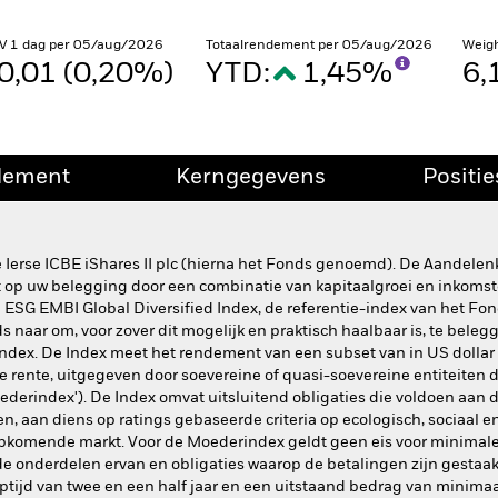
V 1 dag per 05/aug/2026
Totaalrendement per 05/aug/2026
Weig
0,01 (0,20%)
YTD:
1,45%
6
dement
Kerngegevens
Positie
 Ierse ICBE iShares II plc (hierna het Fonds genoemd). De Aandelen
 op uw belegging door een combinatie van kapitaalgroei en inkomst
ESG EMBI Global Diversified Index, de referentie-index van het Fon
s naar om, voor zover dit mogelijk en praktisch haalbaar is, te beleg
 Index. De Index meet het rendement van een subset van in US dolla
e rente, uitgegeven door soevereine of quasi-soevereine entiteiten 
ederindex'). De Index omvat uitsluitend obligaties die voldoen aan 
, aan diens op ratings gebaseerde criteria op ecologisch, sociaal 
opkomende markt. Voor de Moederindex geldt geen eis voor minimale k
de onderdelen ervan en obligaties waarop de betalingen zijn gest
ptijd van twee en een half jaar en een uitstaand bedrag van minima