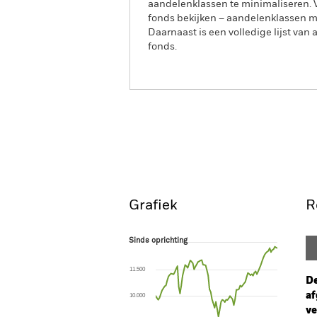
aandelenklassen te minimaliseren. Vi
fonds bekijken – aandelenklassen 
Daarnaast is een volledige lijst va
fonds.
iShares JP Morgan Advanced
ETF
Overzicht
Ren
Grafiek
R
Sinds oprichting
Sinds oprichting
Line chart with 96 data points.
The chart has 1 X axis displaying Time. Ran
11.500
The chart has 1 Y axis displaying values. Range
De
af
10.000
ve