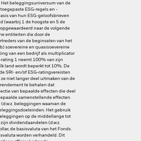
ndt. Het beleggingsuniversum van de
 toegepaste ESG-regels en -
basis van hun ESG-geloofsbrieven
 (waarbij 1 de hoogste en 5 de
den opgewaardeerd naar de volgende
ne entiteiten die door de
vertreders van de beginselen van het
(b) soevereine en quasisoevereine
ng van een bedrijf als multiplicator
G-rating 1 neemt 100% van zijn
lk land wordt beperkt tot 10%. De
de SRI- en/of ESG-ratingvereisten
 ze niet langer deel uitmaken van de
n rendement te behalen dat
lectie van bepaalde effecten die deel
 bepaalde samenstellende effecten.
 (d.w.z. beleggingen waarvan de
 beleggingsdoeleinden. Het gebruik
 beleggingen op de middellange tot
 zijn dividendaandelen (d.w.z.
llar, de basisvaluta van het Fonds.
svaluta worden verhandeld. Dit