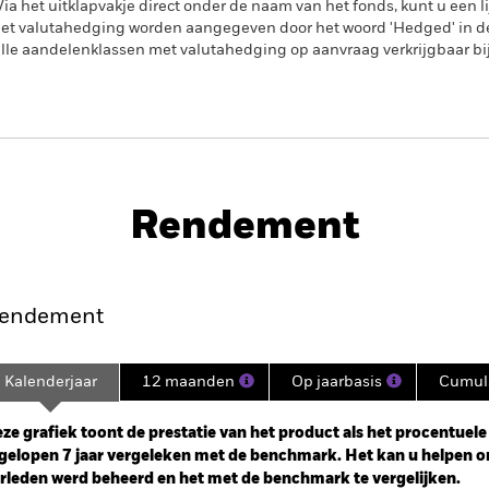
a het uitklapvakje direct onder de naam van het fonds, kunt u een li
met valutahedging worden aangegeven door het woord 'Hedged' in d
n alle aandelenklassen met valutahedging op aanvraag verkrijgbaar b
PRIIP KID
SFDR Web Disclos
 $ EM Bond UCITS
Historische NIW
Rendement
dement
Kerngegevens
Positie
endement
Kalenderjaar
12 maanden
Op jaarbasis
Cumula
ge: 2018-09-01 00:00:00 to 2026-08-05 00:00:00.
: -15 to 30.
ze grafiek toont de prestatie van het product als het procentuele v
gelopen 7 jaar vergeleken met de benchmark. Het kan u helpen o
rleden werd beheerd en het met de benchmark te vergelijken.