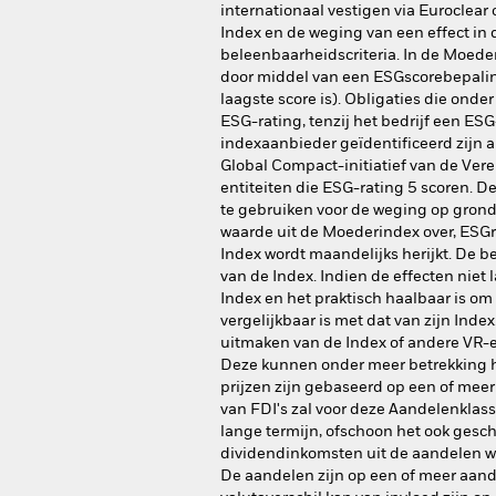
internationaal vestigen via Euroclear
Index en de weging van een effect in
beleenbaarheidscriteria. In de Moed
door middel van een ESGscorebepalin
laagste score is). Obligaties die ond
ESG-rating, tenzij het bedrijf een ESG
indexaanbieder geïdentificeerd zijn al
Global Compact-initiatief van de Ver
entiteiten die ESG-rating 5 scoren. D
te gebruiken voor de weging op grond
waarde uit de Moederindex over, ESGr
Index wordt maandelijks herijkt. De
van de Index. Indien de effecten niet
Index en het praktisch haalbaar is o
vergelijkbaar is met dat van zijn Ind
uitmaken van de Index of andere VR-e
Deze kunnen onder meer betrekking he
prijzen zijn gebaseerd op een of mee
van FDI's zal voor deze Aandelenklass
lange termijn, ofschoon het ook geschi
dividendinkomsten uit de aandelen wor
De aandelen zijn op een of meer aan