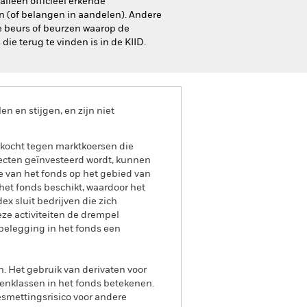
lleen officieel erkende
en (of belangen in aandelen). Andere
e beurs of beurzen waarop de
ie terug te vinden is in de KIID.
 en stijgen, en zijn niet
rkocht tegen marktkoersen die
fecten geïnvesteerd wordt, kunnen
 van het fonds op het gebied van
het fonds beschikt, waardoor het
x sluit bedrijven die zich
ze activiteiten de drempel
belegging in het fonds een
n. Het gebruik van derivaten voor
lenklassen in het fonds betekenen.
smettingsrisico voor andere