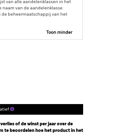
jst van alle aandelenklassen in het
e naam van de aandelenklasse.
ij de beheermaatschappij van het
Toon minder
ure
Prospectus
s
Documenten
tief
erlies of de winst per jaar over de
m te beoordelen hoe het product in het