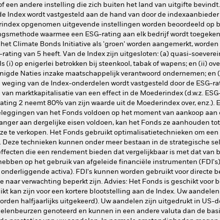
 of een andere instelling die zich buiten het land van uitgifte bevi
 de Index wordt vastgesteld aan de hand van door de indexaanbieder
erindex opgenomen uitgevende instellingen worden beoordeeld op 
gsmethode waarmee een ESG-rating aan elk bedrijf wordt toegekend
er het Climate Bonds Initiative als 'groen' worden aangemerkt, wor
-rating van 5 heeft. Van de Index zijn uitgesloten: (a) quasi-soeverei
s (i) op enigerlei betrokken bij steenkool, tabak of wapens; en (ii) o
enigde Naties inzake maatschappelijk verantwoord ondernemen; en 
e weging van de Index-onderdelen wordt vastgesteld door de ESG-rati
 van marktkapitalisatie van een effect in de Moederindex (d.w.z. ES
ating 2 neemt 80% van zijn waarde uit de Moederindex over, enz.). E
 beleggingen van het Fonds voldoen op het moment van aankoop aan 
 langer aan dergelijke eisen voldoen, kan het Fonds ze aanhouden tot
m ze te verkopen. Het Fonds gebruikt optimalisatietechnieken om ee
ex. Deze technieken kunnen onder meer bestaan in de strategische se
ffecten die een rendement bieden dat vergelijkbaar is met dat van
bben op het gebruik van afgeleide financiële instrumenten (FDI's)
r onderliggende activa). FDI's kunnen worden gebruikt voor directe
e naar verwachting beperkt zijn. Advies: Het Fonds is geschikt voor
kt kan zijn voor een kortere blootstelling aan de Index. Uw aandelen
den halfjaarlijks uitgekeerd). Uw aandelen zijn uitgedrukt in US-do
delenbeurzen genoteerd en kunnen in een andere valuta dan de basi