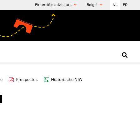
Financiële adviseurs
België
NL
FR
re
Prospectus
Historische NIW
M