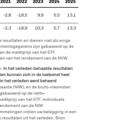
2021
2022
2023
2024
2025
-2,8
-18,5
9,9
5,5
13,1
-2,3
-18,9
10,3
5,7
13,3
e resultaten en dienen niet als enige
ndementsgegevens zijn gebaseerd op de
an de marktprijs van het ETF.
len van het rendement van de NVW.
n.
In het verleden behaalde resultaten
ten kunnen zich in de toekomst heel
 in het verleden werd beheerd
waarde (NIW), en de bruto-inkomsten
gebaseerd op de netto-
arktprijs van het ETF. Individuele
rendement van de NIW.
ommelingen indien uw belegging in een
 resultaten uit het verleden.
Bron: