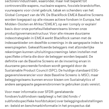
extreme marktomstandigheden.
2016
2017
2018
2019
2020
20
sectoren/industrieën, waaronder, maar niet beperkt tot
MSCI – Oliezand
0,00%
wederinkoopprijs van kapitalisatie- en distributieaandelen
fondsen door Lipper
Europe
controversiële wapens, nucleaire wapens, fossiele brandstoffen,
per 30/jun/2026
per 17/jul/2026
die meer dan 10% van hun activa beleggen in om het even
Totaalrendement
vuurwapens voor civiel gebruik, tabak en schenders van het
8,0
3,2
welk type van schuldvorderingen, bedraagt 30%.
(%) EUR
Global Compact van de VN. De BlackRock EMEA Baseline Screens
MSCI Gewogen Gemiddelde
96,96
Koolstofintensiteit (ton CO2-
worden toegepast op alle nieuwe actieve fondsen in Europa, het
Beperkende
Publicatie van de netto-inventariswaarde:
eq/$ miljoen OMZET)
Midden-Oosten en Afrika ("EMEA"), op een 'comply or explain'
benchmark 1
10,8
7,1
www.blackrock.com/be
, De Tijd,
www.fundinfo.com
. Gelieve
Betrokkenheid van
76,62%
per 17/jul/2026
basis door onze portefeuillebeheersteams binnen onze
(%) EUR
bedrijfsleven Dekking
voor klachten over dit fonds contact op te nemen met
productgovernancestructuur. Voor alle nieuwe duurzame
MSCI ESG % Dekking
85,63
per 30/jun/2026
BlackRock op het nummer 02 402 49 00, of een e-mail te
indexstrategieën in EMEA werkt BlackRock samen met de
per 17/jul/2026
Het rendement is weergegeven na aftrek van de lopende
sturen naar belux@blackrock.com.
Voor uw veiligheid worden
indexaanbieder om dezelfde screenings in de aangepaste index te
Percentage niet-gedekt
23,37%
kosten. Instap-/uitstapvergoedingen worden niet in
telefoongesprekken doorgaans opgenomen.
U kunt ook
weerspiegelen. Gekwalificeerde beleggers met afzonderlijke
Fonds
MSCI ESG-kwaliteitsscore –
69,12
aanmerking genomen bij de berekening.
contact opnemen met de Consumer Mediation Service. Meer
rekeningen kunnen uitsluitingsscreenings laten instellen met
Percentiel peer
per 30/jun/2026
specifieke criteria die door de belegger worden bepaald. De
informatie vindt u op
per 17/jul/2026
http://www.ombudsfin.be
.
De getoonde cijfers hebben betrekking op de prestaties in het
definitie van de Baseline Screens en de invoering ervan in
De blootstellingen van BlackRock inzake betrokkenheid van
Fondsen in peergroup
68
verleden.
In het verleden behaalde resultaten vormen geen
duurzame gescreende fondsen wordt geregeld door de
het bedrijfsleven, zoals hierboven weergegeven voor
per 17/jul/2026
betrouwbare indicator voor toekomstige resultaten. Markten
Sustainable Product Council (SPC). De huidige standaard ESG-
Ketelkool en Oliezand, worden berekend en gerapporteerd
kunnen zich in de toekomst heel anders ontwikkelen. Het kan
gegevensleverancier voor deze Baseline Screens is MSCI, maar
MSCI Gewogen Gemiddelde
85,35
voor bedrijven die meer dan 5% van hun inkomsten
beleggingsteams kunnen ervoor kiezen om Sustainalytics of
u helpen om te beoordelen hoe het fonds in het verleden
Koolstofintensiteit % Dekking
genereren uit ketelkool of oliezand zoals bepaald door MSCI
andere aangepaste gegevensbronnen te gebruiken zoals vereist.
werd beheerd
ESG Research. Voor de blootstelling van bedrijven die
per 17/jul/2026
De prestaties worden weergegeven op basis van de netto-
Voor meer informatie over SFDR-gerelateerde
inkomsten genereren uit ketelkool of oliezand (met een
inventariswaarde (NIW), waarbij de bruto-inkomsten, indien
fondsen/subfondsen raadpleegt u het (de) fonds-/
inkomstendrempel van 0%), zoals bepaald door MSCI ESG
Alle data komen van MSCI ESG Fund Ratings per
van toepassing, worden herbelegd. Het rendement van uw
subfondsspecifieke hoofdstuk(en) over beleggingsdoelstellingen
Research, geldt het volgende: voor ketelkool 0,69% en voor
17/jul/2026, op basis van posities per 31/mrt/2026. De
belegging kan stijgen of dalen als gevolg van
en -beleid en benchmarkinformatie in het prospectus dat
oliezand 0,88%.