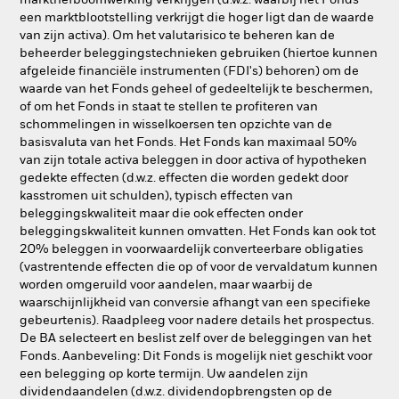
markthefboomwerking verkrijgen (d.w.z. waarbij het Fonds
een marktblootstelling verkrijgt die hoger ligt dan de waarde
van zijn activa). Om het valutarisico te beheren kan de
beheerder beleggingstechnieken gebruiken (hiertoe kunnen
afgeleide financiële instrumenten (FDI's) behoren) om de
waarde van het Fonds geheel of gedeeltelijk te beschermen,
of om het Fonds in staat te stellen te profiteren van
schommelingen in wisselkoersen ten opzichte van de
basisvaluta van het Fonds. Het Fonds kan maximaal 50%
van zijn totale activa beleggen in door activa of hypotheken
gedekte effecten (d.w.z. effecten die worden gedekt door
kasstromen uit schulden), typisch effecten van
beleggingskwaliteit maar die ook effecten onder
beleggingskwaliteit kunnen omvatten. Het Fonds kan ook tot
20% beleggen in voorwaardelijk converteerbare obligaties
(vastrentende effecten die op of voor de vervaldatum kunnen
worden omgeruild voor aandelen, maar waarbij de
waarschijnlijkheid van conversie afhangt van een specifieke
gebeurtenis). Raadpleeg voor nadere details het prospectus.
De BA selecteert en beslist zelf over de beleggingen van het
Fonds. Aanbeveling: Dit Fonds is mogelijk niet geschikt voor
een belegging op korte termijn. Uw aandelen zijn
dividendaandelen (d.w.z. dividendopbrengsten op de