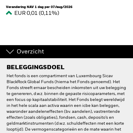
Verandering NAV 1 dag per 07/aug/2026
EUR 0,01 (0,11%)
Overzicht
BELEGGINGSDOEL
Het fonds is een compartiment van Luxembourg Sicav
BlackRock Global Funds (hierna het Fonds genoemd). Het
Fonds streeft ernaar bescheiden inkomsten uit uw belegging
te genereren, d.w.z. binnen de gepaste risicoparameters, met
een focus op kapitaalstabiliteit. Het Fonds belegt wereldwijd
in het hele scala aan activa waarin een icbe kan beleggen,
waaronder aandeleneffecten (bv. aandelen), vastrentende
effecten (zoals obligaties), fondsen, cash, deposito’s en
geldmarktinstrumenten (d.w.z. schuldeffecten met een korte
looptijd). De vermogenscategorieën en de mate waarin het