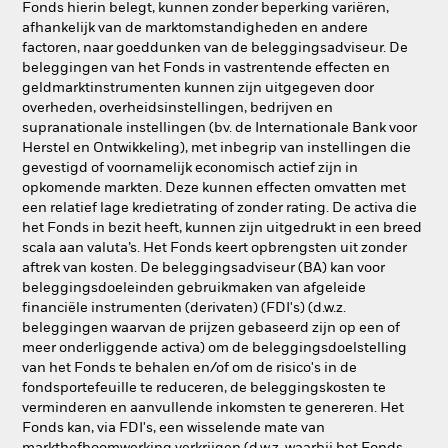
Fonds hierin belegt, kunnen zonder beperking variëren,
afhankelijk van de marktomstandigheden en andere
factoren, naar goeddunken van de beleggingsadviseur. De
beleggingen van het Fonds in vastrentende effecten en
geldmarktinstrumenten kunnen zijn uitgegeven door
overheden, overheidsinstellingen, bedrijven en
supranationale instellingen (bv. de Internationale Bank voor
Herstel en Ontwikkeling), met inbegrip van instellingen die
gevestigd of voornamelijk economisch actief zijn in
opkomende markten. Deze kunnen effecten omvatten met
een relatief lage kredietrating of zonder rating. De activa die
het Fonds in bezit heeft, kunnen zijn uitgedrukt in een breed
scala aan valuta’s. Het Fonds keert opbrengsten uit zonder
aftrek van kosten. De beleggingsadviseur (BA) kan voor
beleggingsdoeleinden gebruikmaken van afgeleide
financiële instrumenten (derivaten) (FDI's) (d.w.z.
beleggingen waarvan de prijzen gebaseerd zijn op een of
meer onderliggende activa) om de beleggingsdoelstelling
van het Fonds te behalen en/of om de risico's in de
fondsportefeuille te reduceren, de beleggingskosten te
verminderen en aanvullende inkomsten te genereren. Het
Fonds kan, via FDI's, een wisselende mate van