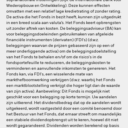
supranationale instellingen (bijv. de Internationale Bank voor
Wederopbouw en Ontwikkeling). Deze kunnen effecten
omvatten met een relatief lage kredietrating of zonder rating.
De activa die het Fonds in bezit heeft, kunnen zijn uitgedrukt
in een breed scala aan valuta’s. Het Fonds keert opbrengsten
uit zonder aftrek van kosten. De beleggingsadviseur (BA) kan
voor beleggingsdoeleinden gebruikmaken van afgeleide
financiële instrumenten (derivaten) (FDI's) (d.w.z.
beleggingen waarvan de prijzen gebaseerd zijn op een of
meer onderliggende activa) om de beleggingsdoelstelling
van het Fonds te behalen en/of om de risico's in de
fondsportefeuille te reduceren, de beleggingskosten te
verminderen en aanvullende inkomsten te genereren. Het
Fonds kan, via FDI's, een wisselende mate van
markthefboomwerking verkrijgen (d.w.z. waarbij het Fonds
een marktblootstelling verkrijgt die hoger ligt dan de waarde
van zijn activa). Aanbeveling: Dit Fonds is mogelijk niet
geschikt voor een belegging op korte termijn. Uw aandelen
zijn uitkerend. Het dividendbedrag dat op de aandelen wordt
uitgekeerd, wordt vastgesteld door een comité benoemd door
het Bestuur van het Fonds, dat ernaar streeft om maandelijks
een stabiele dividendopbrengst uit te keren, hoewel dit niet
wordt gegarandeerd. Dividenden worden berekend op basis