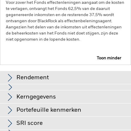
Voor zover het Fonds effectenleningen aangaat om de kosten
te verlagen, ontvangt het Fonds 62,5% van de daaruit
gegenereerde inkomsten en de resterende 37,5% wordt
ontvangen door BlackRock als effectenbeleningsagent.
Aangezien het delen van de inkomsten uit effectenleningen
de beheerkosten van het Fonds niet doet stijgen, zijn deze
niet opgenomen in de lopende kosten.
Toon minder
BGF Dynamic High Income Fund
Rendement
Grafiek
Kerngegevens
Kredietrisico, veranderingen in rentetarieven en/of in de
wanbetalingsquote van emittenten hebben een aanzienlijk
invloed op de prestaties van vastrentende effecten. Potentiële
Volledige grafiek bekijken
Portefeuille kenmerken
of werkelijke verlagingen van de kredietrating kunnen het
Netto-activa van het
USD 3.083.367.815,53
risiconiveau verhogen.
De waarde van aandelen en
compartiment
aandelengerelateerde effecten kan worden beïnvloed door
SRI score
per 07/aug/2026
dagelijkse schommelingen op de aandelenmarkten. Tot de
Aantal posities
2.662