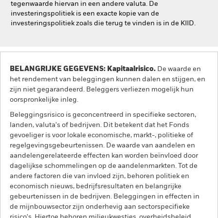
tegenwaarde hiervan in een andere valuta. De
investeringspolitiek is een exacte kopie van de
investeringspolitiek zoals die terug te vinden is in de KIID.
BELANGRIJKE GEGEVENS: Kapitaalrisico.
De waarde en
het rendement van beleggingen kunnen dalen en stijgen, en
zijn niet gegarandeerd. Beleggers verliezen mogelijk hun
oorspronkelijke inleg.
Beleggingsrisico is geconcentreerd in specifieke sectoren,
landen, valuta's of bedrijven. Dit betekent dat het Fonds
gevoeliger is voor lokale economische, markt-, politieke of
regelgevingsgebeurtenissen. De waarde van aandelen en
aandelengerelateerde effecten kan worden beïnvloed door
dagelijkse schommelingen op de aandelenmarkten. Tot de
andere factoren die van invloed zijn, behoren politiek en
economisch nieuws, bedrijfsresultaten en belangrijke
gebeurtenissen in de bedrijven. Beleggingen in effecten in
de mijnbouwsector zijn onderhevig aan sectorspecifieke
risico's. Hiertoe behoren milieukwesties, overheidsbeleid,