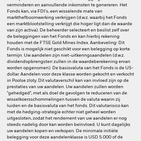
verminderen en aanvullende inkomsten te genereren. Het
Fonds kan, via FDI's, een wisselende mate van
markthefboomwerking verkrijgen (d.w.z. waarbij het Fonds
een marktblootstelling verkrijgt die hoger ligt dan de waarde
van zijn activa). De beheerder selecteert en beslist zelf over
de beleggingen van het Fonds en kan hierbij rekening
houden met de FTSE Gold Mines Index. Aanbeveling: Dit
Fonds is mogelijk niet geschikt voor een belegging op korte
termijn. Uw aandelen zijn niet-uitkeringsaandelen (d.w.z.
dividendopbrengsten zullen in de waardeberekening ervan
worden opgenomen). De basisvaluta van het Fonds is de US-
dollar. Aandelen voor deze klasse worden gekocht en verkocht
in Poolse zloty. Dit valutaverschil kan van invloed zijn op de
prestaties van uw aandelen. Uw aandelen zullen worden
"gehedged", met als doel de gevolgen te reduceren van de
wisselkoersschommelingen tussen de valuta waarin zij
luiden en de basisvaluta van het fonds. Dit valutarisico kan
met de hedging-strategie echter niet geheel worden
uitgesloten, zodat het rendement van uw aandelen er nog
steeds nadelig door kan worden beïnvloed. U kunt dagelijks
uw aandelen kopen en verkopen. De minimale initiële
belegging voor deze aandelenklasse is USD 5.000 of de