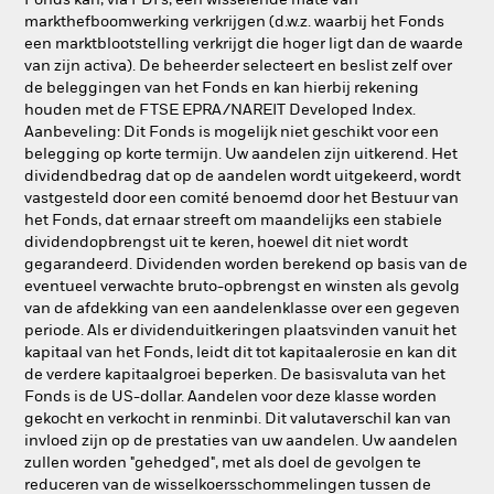
Fonds kan, via FDI's, een wisselende mate van
markthefboomwerking verkrijgen (d.w.z. waarbij het Fonds
een marktblootstelling verkrijgt die hoger ligt dan de waarde
van zijn activa). De beheerder selecteert en beslist zelf over
de beleggingen van het Fonds en kan hierbij rekening
houden met de FTSE EPRA/NAREIT Developed Index.
Aanbeveling: Dit Fonds is mogelijk niet geschikt voor een
belegging op korte termijn. Uw aandelen zijn uitkerend. Het
dividendbedrag dat op de aandelen wordt uitgekeerd, wordt
vastgesteld door een comité benoemd door het Bestuur van
het Fonds, dat ernaar streeft om maandelijks een stabiele
dividendopbrengst uit te keren, hoewel dit niet wordt
gegarandeerd. Dividenden worden berekend op basis van de
eventueel verwachte bruto-opbrengst en winsten als gevolg
van de afdekking van een aandelenklasse over een gegeven
periode. Als er dividenduitkeringen plaatsvinden vanuit het
kapitaal van het Fonds, leidt dit tot kapitaalerosie en kan dit
de verdere kapitaalgroei beperken. De basisvaluta van het
Fonds is de US-dollar. Aandelen voor deze klasse worden
gekocht en verkocht in renminbi. Dit valutaverschil kan van
invloed zijn op de prestaties van uw aandelen. Uw aandelen
zullen worden "gehedged", met als doel de gevolgen te
reduceren van de wisselkoersschommelingen tussen de