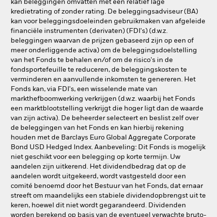
kan beleggingen omvatten met een relatief lage
kredietrating of zonder rating. De beleggingsadviseur (BA)
kan voor beleggingsdoeleinden gebruikmaken van afgeleide
financiële instrumenten (derivaten) (FDI's) (d.w.z.
beleggingen waarvan de prijzen gebaseerd zijn op een of
meer onderliggende activa) om de beleggingsdoelstelling
van het Fonds te behalen en/of om de risico's in de
fondsportefeuille te reduceren, de beleggingskosten te
verminderen en aanvullende inkomsten te genereren. Het
Fonds kan, via FDI's, een wisselende mate van
markthefboomwerking verkrijgen (d.w.z. waarbij het Fonds
een marktblootstelling verkrijgt die hoger ligt dan de waarde
van zijn activa). De beheerder selecteert en beslist zelf over
de beleggingen van het Fonds en kan hierbij rekening
houden met de Barclays Euro Global Aggregate Corporate
Bond USD Hedged Index. Aanbeveling: Dit Fonds is mogelijk
niet geschikt voor een belegging op korte termijn. Uw
aandelen zijn uitkerend. Het dividendbedrag dat op de
aandelen wordt uitgekeerd, wordt vastgesteld door een
comité benoemd door het Bestuur van het Fonds, dat ernaar
streeft om maandelijks een stabiele dividendopbrengst uit te
keren, hoewel dit niet wordt gegarandeerd. Dividenden
worden berekend op basis van de eventueel verwachte bruto-