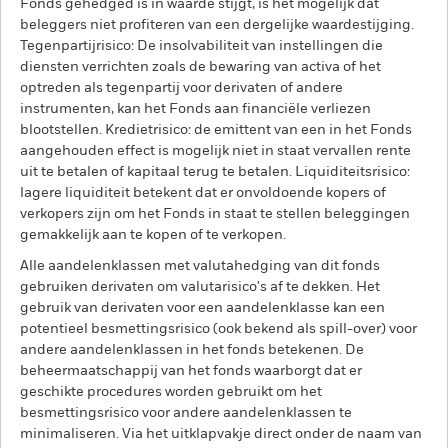
Fonds gehedged is in waarde stijgt, is het mogelijk dat
beleggers niet profiteren van een dergelijke waardestijging.
Tegenpartijrisico: De insolvabiliteit van instellingen die
diensten verrichten zoals de bewaring van activa of het
optreden als tegenpartij voor derivaten of andere
instrumenten, kan het Fonds aan financiële verliezen
blootstellen. Kredietrisico: de emittent van een in het Fonds
aangehouden effect is mogelijk niet in staat vervallen rente
uit te betalen of kapitaal terug te betalen. Liquiditeitsrisico:
lagere liquiditeit betekent dat er onvoldoende kopers of
verkopers zijn om het Fonds in staat te stellen beleggingen
gemakkelijk aan te kopen of te verkopen.
Alle aandelenklassen met valutahedging van dit fonds
gebruiken derivaten om valutarisico's af te dekken. Het
gebruik van derivaten voor een aandelenklasse kan een
potentieel besmettingsrisico (ook bekend als spill-over) voor
andere aandelenklassen in het fonds betekenen. De
beheermaatschappij van het fonds waarborgt dat er
geschikte procedures worden gebruikt om het
besmettingsrisico voor andere aandelenklassen te
minimaliseren. Via het uitklapvakje direct onder de naam van