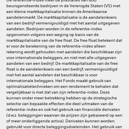
De referentie-index meet de prestaties van 600
beursgenoteerde bedrijven in de Verenigde Staten (VS) met
een kleine marktkapitalisatie binnen de Amerikaanse
aandelenmarkt. De marktkapitalisatie is de aandelenkoers
van een bedrijf vermenigvuldigd met het aantal uitgegeven
aandelen. Bedrijven worden in de referentie-index
opgenomen volgens een weging op basis van de
marktkapitalisatie van de free float. De free float betekent dat
er voor de berekening van de referentie-index alleen
rekening wordt gehouden met aandelen die beschikbaar zijn
voor internationale beleggers, en niet met alle uitgegeven
aandelen van een bedrijf. De marktkapitalisatie van de free
float is de aandelenkoers van een bedrijf, vermenigvuldigd
met het aantal aandelen dat beschikbaar is voor
internationale beleggers. Het Fonds maakt gebruik van
optimalisatietechnieken om een rendement te behalen dat
vergelijkbaar is met dat van zijn referentie-index. Deze
kunnen onder meer betrekking hebben op de strategische
selectie van bepaalde effecten die deel uitmaken van de
referentie-index en ook het gebruik van financiële derivaten
(d.w.z. beleggingen waarvan de prijzen zijn gebaseerd op een
of meer onderliggende activa). Derivaten kunnen worden
gebruikt voor directe beleggingsdoeleinden. Het gebruik van