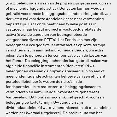
(d.w.z. beleggingen waarvan de prijzen zijn gebaseerd op een
of meer onderliggende activa). Derivaten kunnen worden
gebruikt voor directe beleggingsdoeleinden. Het gebruik van
derivaten zal voor deze Aandelenklasse naar verwachting
beperkt zijn. Het Fonds heeft geen fysieke posities in
vastgoed, maar belegt indirect in vastgoedgerelateerde
activa (d.w.z. de aandelen van beursgenoteerde
vastgoedbedrijven en REIT's). Het Fonds kan met zijn
beleggingen ook gedekte leentransacties op korte termijn
verrichten met in aanmerking komende derden, om extra
inkomsten te genereren ter compensatie van de kosten van
het Fonds. De beleggingsbeheerder kan gebruikmaken van
afgeleide financiële instrumenten (derivaten) (d.w.z.
beleggingen waarvan de prijzen gebaseerd zijn op een of
meer onderliggende activa) ten behoeve van een efficiënt
portefeuillebeheer (d.w.z. om de risico’s in de
fondsportefeuille te reduceren, de beleggingskosten te
verminderen en aanvullende inkomsten te genereren).
Aanbeveling: Dit Fonds is mogelijk niet geschikt voor een
belegging op korte termijn. Uw aandelen zijn
dividendaandelen (d.w.z. dividendinkomsten uit de aandelen
worden per kwartaal uitgekeerd). De basisvaluta van het