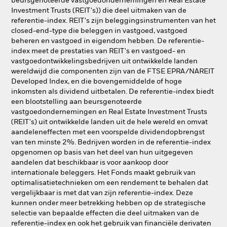
beursgenoteerde vastgoedondernemingen en Real Estate
Investment Trusts (REIT's)) die deel uitmaken van de
referentie-index. REIT's zijn beleggingsinstrumenten van het
closed-end-type die beleggen in vastgoed, vastgoed
beheren en vastgoed in eigendom hebben. De referentie-
index meet de prestaties van REIT's en vastgoed- en
vastgoedontwikkelingsbedrijven uit ontwikkelde landen
wereldwijd die componenten zijn van de FTSE EPRA/NAREIT
Developed Index, en die bovengemiddelde of hoge
inkomsten als dividend uitbetalen. De referentie-index biedt
een blootstelling aan beursgenoteerde
vastgoedondernemingen en Real Estate Investment Trusts
(REIT's) uit ontwikkelde landen uit de hele wereld en omvat
aandeleneffecten met een voorspelde dividendopbrengst
van ten minste 2%. Bedrijven worden in de referentie-index
opgenomen op basis van het deel van hun uitgegeven
aandelen dat beschikbaar is voor aankoop door
internationale beleggers. Het Fonds maakt gebruik van
optimalisatietechnieken om een rendement te behalen dat
vergelijkbaar is met dat van zijn referentie-index. Deze
kunnen onder meer betrekking hebben op de strategische
selectie van bepaalde effecten die deel uitmaken van de
referentie-index en ook het gebruik van financiële derivaten