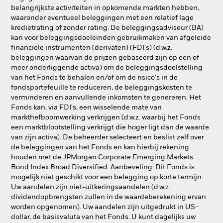
belangrijkste activiteiten in opkomende markten hebben,
waaronder eventueel beleggingen met een relatief lage
kredietrating of zonder rating. De beleggingsadviseur (BA)
kan voor beleggingsdoeleinden gebruikmaken van afgeleide
financiële instrumenten (derivaten) (FDI's) (d.w.z.
beleggingen waarvan de prijzen gebaseerd zijn op een of
meer onderliggende activa) om de beleggingsdoelstelling
van het Fonds te behalen en/of om de risico's in de
fondsportefeuille te reduceren, de beleggingskosten te
verminderen en aanvullende inkomsten te genereren. Het
Fonds kan, via FDI's, een wisselende mate van
markthefboomwerking verkrijgen (d.w.z. waarbij het Fonds
een marktblootstelling verkrijgt die hoger ligt dan de waarde
van zijn activa). De beheerder selecteert en beslist zelf over
de beleggingen van het Fonds en kan hierbij rekening
houden met de JPMorgan Corporate Emerging Markets
Bond Index Broad Diversified. Aanbeveling: Dit Fonds is
mogelijk niet geschikt voor een belegging op korte termijn.
Uw aandelen zijn niet-uitkeringsaandelen (d.w.z.
dividendopbrengsten zullen in de waardeberekening ervan
worden opgenomen). Uw aandelen zijn uitgedrukt in US-
dollar, de basisvaluta van het Fonds. U kunt dagelijks uw