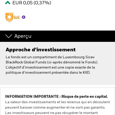
EUR 0,05 (0,37%)
Intermédiaires financiers.
België
Change location
Aperçu
NL
FR
Approche d'investissement
Le fonds est un compartiment de Luxembourg Sicav
BlackRock
BlackRock Global Funds (ci-après dénommé le Fonds).
L'objectif d'investissement est une copie exacte de la
iShares
politique d'investissement présentée dans le KIID.
Aladdin
Notre société
INFORMATION IMPORTANTE : Risque de perte en capital.
La valeur des investissements et les revenus qui en découlent
peuvent baisser comme augmenter et ne sont pas garantis.
Les investisseurs peuvent ne pas récupérer le montant