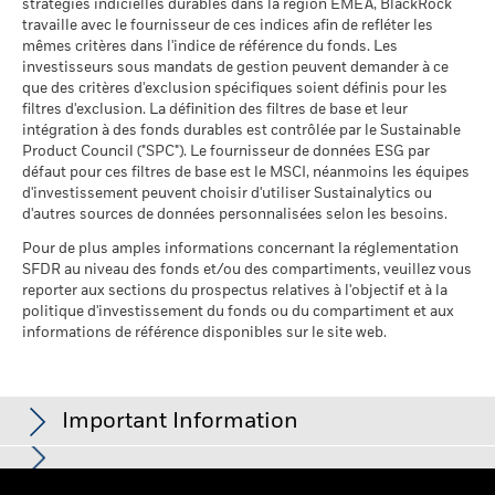
fonds à l'égard desquels
stratégies indicielles durables dans la région EMEA, BlackRock
au 17/juil./2026
à l’adresse
http://www.ombudsfin.be
.
des données ne sont pas
travaille avec le fournisseur de ces indices afin de refléter les
disponibles
Pointage de qualité ESG
40,86
mêmes critères dans l'indice de référence du fonds. Les
MSCI - centile par rapport aux
au 30/juin/2026
investisseurs sous mandats de gestion peuvent demander à ce
pairs
que des critères d'exclusion spécifiques soient définis pour les
au 17/juil./2026
L'exposition de BlackRock aux secteurs d'activité, telle qu'elle
filtres d'exclusion. La définition des filtres de base et leur
est indiquée ci-dessus, pour le charbon thermique et les
intégration à des fonds durables est contrôlée par le Sustainable
Fonds dans le groupe de
1 400
pairs
sables bitumineux, est calculée et déclarée pour les
Product Council ("SPC"). Le fournisseur de données ESG par
au 17/juil./2026
défaut pour ces filtres de base est le MSCI, néanmoins les équipes
entreprises qui tirent plus de 5 % de leurs revenus du
d'investissement peuvent choisir d'utiliser Sustainalytics ou
charbon thermique ou des sables bitumineux, tel que défini
% de couverture MSCI
96,26
d'autres sources de données personnalisées selon les besoins.
par MSCI ESG Research. L’exposition aux entreprises qui
Weighted Average Carbon
génèrent des revenus à partir du charbon thermique ou des
Intensity
Pour de plus amples informations concernant la réglementation
sables bitumineux (à un seuil de revenus de 0 %), telle que
au 17/juil./2026
SFDR au niveau des fonds et/ou des compartiments, veuillez vous
définie par MSCI ESG Research, se répartit comme suit :
reporter aux sections du prospectus relatives à l'objectif et à la
0,00% pour le charbon thermique et 0,00% pour les sables
Toutes les données proviennent des Notations de fonds ESG
politique d'investissement du fonds ou du compartiment et aux
bitumineux.
MSCI au 17/juil./2026 basées sur les positions détenues au
informations de référence disponibles sur le site web.
31/mars/2026. De ce fait, les caractéristiques de durabilité
Les indicateurs de participation aux secteurs d'activité sont
du fonds peuvent parfois différer des Notations de fonds ESG
calculés par BlackRock à l’aide des données de MSCI ESG
MSCI.
Research qui fournit un profil de la participation de chaque
Important Information
Pour être inclus dans les Notations de fonds MSCI ESG, 65 %
société aux différents secteurs d'activité. BlackRock s’appuie
du poids brut du fonds (ou 50 % dans le cas de fonds
sur ces données pour fournir une vue d’ensemble des avoirs,
obligataires ou de fonds monétaires) doit provenir de titres
puis pour déterminer l'exposition du fonds, compte tenu de la
Pour les fonds dont l'objectif de placement comprend des critères