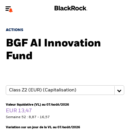
Bienvenue sur le site BlackRock pour les intermédiaires
financiers.
ACTIONS
Pour accéder directement à un autre site BlackRock, veuillez mettre à
BGF AI Innovation
jour
votre type d'utilisateur
Fund
A propos de BlackRock
Produits
Thèmes
Insights
Valeur liquidative (VL) au 07/août/2026
EUR 13,47
ETFs & Fonds indiciels
Semaine 52 : 8,87 - 16,57
Variation sur un jour de la VL au 07/août/2026
Documents