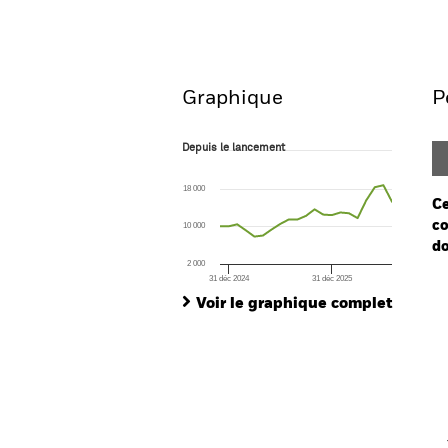
Aperçu
Performanc
Graphique
P
Depuis le lancement
Depuis le lancement
Line chart with 21 data points.
The chart has 1 X axis displaying Time. Ran
18 000
The chart has 1 Y axis displaying values. Range
Ce
co
10 000
do
2 000
31 déc 2024
31 déc 2025
Ch
End of interactive chart.
Ba
Voir le graphique complet
Th
Th
V