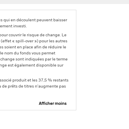
us qui en découlent peuvent baisser
ement investi.
pour couvrir le risque de change. Le
ffet « spill-over ») pour les autres
s soient en place afin de réduire le
s le nom du fonds vous permet
de change sont indiquées par le terme
ange est également disponible sur
ssocié produit et les 37,5 % restants
u de prêts de titres n'augmente pas
Afficher moins
Prospectus
Historique de VNI