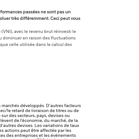
rformances passées ne sont pas un
oluer très différemment. Ceci peut vous
(VNI), avec le revenu brut réinvesti le
 diminuer en raison des fluctuations
ue celle utilisée dans le calcul des
 marchés développés. D'autres facteurs
ec/le retard de livraison de titres ou de
 sur des secteurs, pays, devises ou
elèvent de l’économie, du marché, de la
'autres devises. Les variations de taux
des actions peut être affectée par les
ices des entreprises et les événements