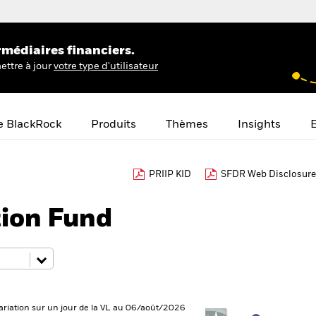
rmédiaires financiers.
ettre à jour
votre type d'utilisateur
e BlackRock
Produits
Thèmes
Insights
E
PRIIP KID
SFDR Web Disclosure
tion Fund
ariation sur un jour de la VL au 06/août/2026