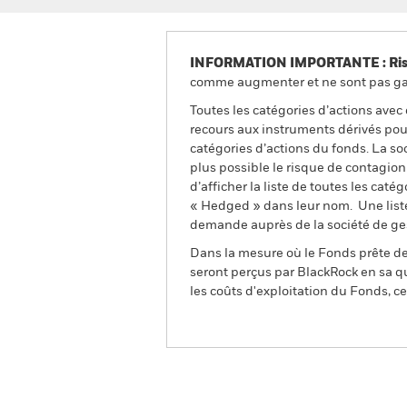
INFORMATION IMPORTANTE : Risque
comme augmenter et ne sont pas gara
Toutes les catégories d’actions avec
recours aux instruments dérivés pour
catégories d’actions du fonds. La so
plus possible le risque de contagio
d’afficher la liste de toutes les cat
« Hedged » dans leur nom. Une liste
demande auprès de la société de ge
Dans la mesure où le Fonds prête des
seront perçus par BlackRock en sa qu
les coûts d'exploitation du Fonds, cel
BGF AI Innovation Fund