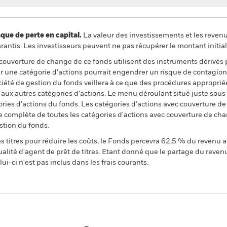
 de perte en capital.
La valeur des investissements et les reven
ntis. Les investisseurs peuvent ne pas récupérer le montant initial
 couverture de change de ce fonds utilisent des instruments dérivés 
 une catégorie d’actions pourrait engendrer un risque de contagion (e
ciété de gestion du fonds veillera à ce que des procédures appropriée
n aux autres catégories d’actions. Le menu déroulant situé juste sou
égories d’actions du fonds. Les catégories d’actions avec couverture 
 complète de toutes les catégories d'actions avec couverture de ch
stion du fonds.
 titres pour réduire les coûts, le Fonds percevra 62,5 % du revenu a
alité d'agent de prêt de titres. Etant donné que le partage du reven
ui-ci n'est pas inclus dans les frais courants.
PRIIP KID
SFDR Web Disclosure