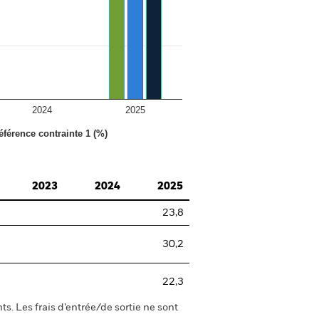
2024
2025
éférence contrainte 1 (%)
2023
2024
2025
23,8
30,2
22,3
s. Les frais d’entrée/de sortie ne sont