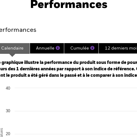
Performances
e
Key Facts
Managers
Holdin
erformances
Calendaire
Annuelle
Cumulée
12 derniers moi
ge: 2024-11-30 00:00:00 to 2026-07-31 00:00:00.
: -80 to 160.
 graphique illustre la performance du produit sous forme de pour
urs des 1 dernières années par rapport à son indice de référence. 
nt le produit a été géré dans le passé et à le comparer à son indic
art
40
r chart with 3 data series.
e chart has 1 X axis displaying categories.
e chart has 1 Y axis displaying Values. Range: 0 to 40.
30
alues
20