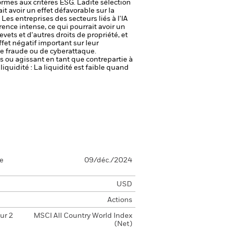
ormes aux critères ESG. Ladite sélection
it avoir un effet défavorable sur la
.
Les entreprises des secteurs liés à l'IA
ence intense, ce qui pourrait avoir un
vets et d'autres droits de propriété, et
effet négatif important sur leur
de fraude ou de cyberattaque.
fs ou agissant en tant que contrepartie à
liquidité : La liquidité est faible quand
se
09/déc./2024
USD
Actions
ur 2
MSCI All Country World Index
(Net)