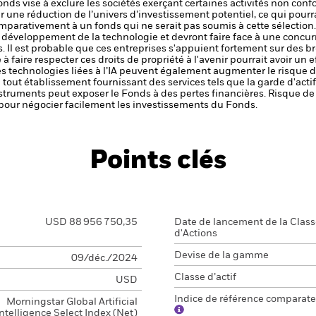
nds vise à exclure les sociétés exerçant certaines activités non conf
r une réduction de l’univers d’investissement potentiel, ce qui pourra
parativement à un fonds qui ne serait pas soumis à cette sélection
développement de la technologie et devront faire face à une concurr
s. Il est probable que ces entreprises s'appuient fortement sur des bre
 à faire respecter ces droits de propriété à l'avenir pourrait avoir un 
des technologies liées à l’IA peuvent également augmenter le risque 
de tout établissement fournissant des services tels que la garde d'acti
nstruments peut exposer le Fonds à des pertes financières.
Risque de 
s pour négocier facilement les investissements du Fonds.
Points clés
USD 88 956 750,35
Date de lancement de la Clas
d'Actions
Devise de la gamme
09/déc./2024
Classe d’actif
USD
Indice de référence comparate
Morningstar Global Artificial
Intelligence Select Index (Net)