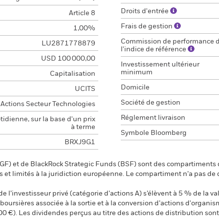
Droits d'entrée
Article 8
Frais de gestion
1,00%
Commission de performance 
LU2871778879
l'indice de référence
USD 100 000,00
Investissement ultérieur
minimum
Capitalisation
Domicile
UCITS
Société de gestion
Actions Secteur Technologies
Réglement livraison
idienne, sur la base d'un prix
à terme
Symbole Bloomberg
BRXJ9G1
F) et de BlackRock Strategic Funds (BSF) sont des compartiments d
s et limités à la juridiction européenne. Le compartiment n’a pas de
 l’investisseur privé (catégorie d’actions A) s’élèvent à 5 % de la val
s boursières associée à la sortie et à la conversion d’actions d'organi
00 €). Les dividendes perçus au titre des actions de distribution s