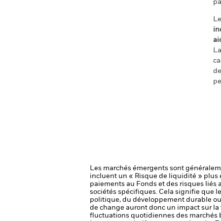
pa
Le
in
ai
La
ca
de
pe
Les marchés émergents sont généralemen
incluent un « Risque de liquidité » plus é
paiements au Fonds et des risques liés
sociétés spécifiques. Cela signifie que 
politique, du développement durable ou
de change auront donc un impact sur la 
fluctuations quotidiennes des marchés bo