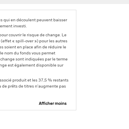
us qui en découlent peuvent baisser
ement investi.
pour couvrir le risque de change. Le
ffet « spill-over ») pour les autres
s soient en place afin de réduire le
s le nom du fonds vous permet
de change sont indiquées par le terme
ange est également disponible sur
ssocié produit et les 37,5 % restants
u de prêts de titres n'augmente pas
Afficher moins
Prospectus
Historique de VNI