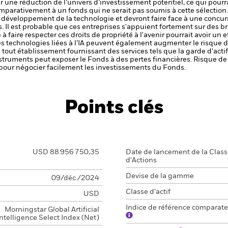
r une réduction de l’univers d’investissement potentiel, ce qui pourra
parativement à un fonds qui ne serait pas soumis à cette sélection
développement de la technologie et devront faire face à une concurr
s. Il est probable que ces entreprises s'appuient fortement sur des bre
 à faire respecter ces droits de propriété à l'avenir pourrait avoir un 
des technologies liées à l’IA peuvent également augmenter le risque 
de tout établissement fournissant des services tels que la garde d'acti
nstruments peut exposer le Fonds à des pertes financières.
Risque de 
s pour négocier facilement les investissements du Fonds.
Points clés
USD 88 956 750,35
Date de lancement de la Clas
d'Actions
Devise de la gamme
09/déc./2024
Classe d’actif
USD
Indice de référence comparate
Morningstar Global Artificial
Intelligence Select Index (Net)