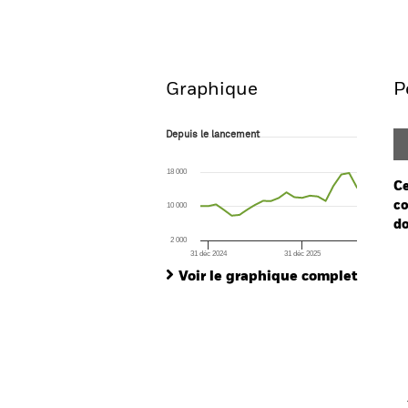
Aperçu
Performanc
Graphique
P
Depuis le lancement
Depuis le lancement
Line chart with 21 data points.
The chart has 1 X axis displaying Time. Ran
18 000
The chart has 1 Y axis displaying values. Range
Ce
co
10 000
do
2 000
31 déc 2024
31 déc 2025
Ch
End of interactive chart.
Ba
Voir le graphique complet
Th
Th
V