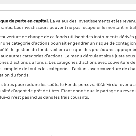
 de perte en capital.
La valeur des investissements et les reven
ntis. Les investisseurs peuvent ne pas récupérer le montant initial
 couverture de change de ce fonds utilisent des instruments dérivés 
 une catégorie d’actions pourrait engendrer un risque de contagion (e
ciété de gestion du fonds veillera à ce que des procédures appropriée
n aux autres catégories d’actions. Le menu déroulant situé juste sou
égories d’actions du fonds. Les catégories d’actions avec couverture 
 complète de toutes les catégories d'actions avec couverture de ch
stion du fonds.
 titres pour réduire les coûts, le Fonds percevra 62,5 % du revenu a
alité d'agent de prêt de titres. Etant donné que le partage du reven
ui-ci n'est pas inclus dans les frais courants.
PRIIP KID
SFDR Web Disclosure