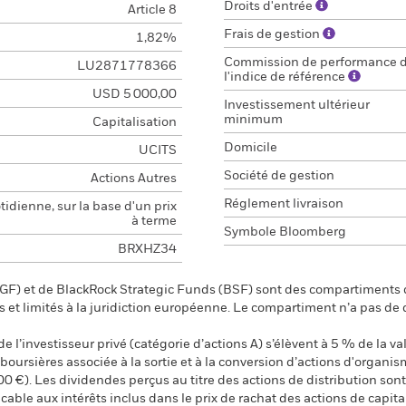
Droits d'entrée
Article 8
Frais de gestion
1,82%
Commission de performance 
LU2871778366
l'indice de référence
USD 5 000,00
Investissement ultérieur
minimum
Capitalisation
Domicile
UCITS
Société de gestion
Actions Autres
Réglement livraison
idienne, sur la base d'un prix
à terme
Symbole Bloomberg
BRXHZ34
F) et de BlackRock Strategic Funds (BSF) sont des compartiments d
s et limités à la juridiction européenne. Le compartiment n’a pas de
 l’investisseur privé (catégorie d’actions A) s’élèvent à 5 % de la val
s boursières associée à la sortie et à la conversion d’actions d'organi
00 €). Les dividendes perçus au titre des actions de distribution s
ble aux intérêts inclus dans le prix de rachat des actions de capital