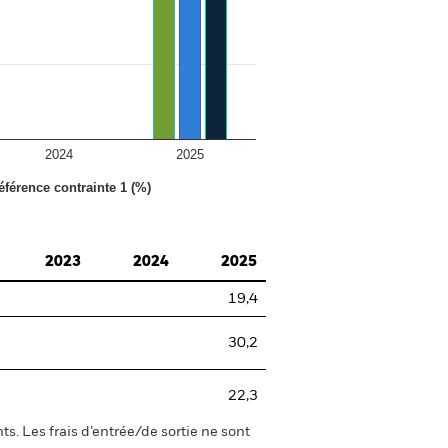
2024
2025
éférence contrainte 1 (%)
2023
2024
2025
19,4
30,2
22,3
s. Les frais d’entrée/de sortie ne sont