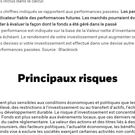
s inclus dans le calcul.
s chiffres indiqués se rapportent aux performances passées.
Les pe
dicateur fiable des performances futures. Les marchés pourraient év
der à évaluer la façon dont le fonds a été géré dans le passé
 performance est indiquée sur la base de la Valeur nette d’inventaire 
s échéant. Le rendement de votre investissement peut augmenter ou
s devises si votre investissement est effectué dans une devise autre q
rformances passées. Source : Blackrock
Principaux risques
t plus sensibles aux conditions économiques et politiques que les
levé, des restrictions à l'investissement ou au transfert d'actifs, l'éch
 au développement durable.
Le risque d'investissement est concentré
le Fonds est plus sensible aux événements locaux, que ces derniers r
 du cadre réglementaire.
La valeur des actions et des titres liés à de
ursiers, des facteurs politiques, l’actualité économique, les bénéf
nds vise à exclure les sociétés exerçant certaines activités non conf