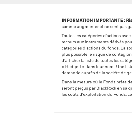
INFORMATION IMPORTANTE : Risque
comme augmenter et ne sont pas gara
Toutes les catégories d’actions avec
recours aux instruments dérivés pour
catégories d’actions du fonds. La so
plus possible le risque de contagio
d’afficher la liste de toutes les cat
« Hedged » dans leur nom. Une liste
demande auprès de la société de ge
Dans la mesure où le Fonds prête des
seront perçus par BlackRock en sa qu
les coûts d'exploitation du Fonds, cel
BGF AI Innovation Fund