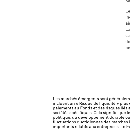
pa
Le
in
ai
La
ca
de
pe
Les marchés émergents sont généralemen
incluent un « Risque de liquidité » plus é
paiements au Fonds et des risques liés
sociétés spécifiques. Cela signifie que 
politique, du développement durable ou
fluctuations quotidiennes des marchés bo
importants relatifs aux entreprises.
Le Fo