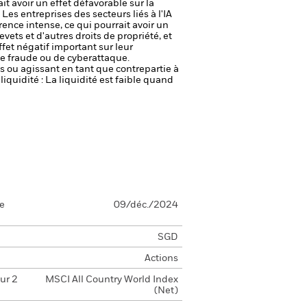
it avoir un effet défavorable sur la
.
Les entreprises des secteurs liés à l'IA
ence intense, ce qui pourrait avoir un
vets et d'autres droits de propriété, et
effet négatif important sur leur
de fraude ou de cyberattaque.
fs ou agissant en tant que contrepartie à
liquidité : La liquidité est faible quand
se
09/déc./2024
SGD
Actions
ur 2
MSCI All Country World Index
(Net)