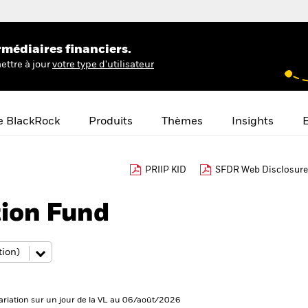
rmédiaires financiers.
ettre à jour
votre type d'utilisateur
e BlackRock
Produits
Thèmes
Insights
E
PRIIP KID
SFDR Web Disclosure
tion Fund
ariation sur un jour de la VL au 06/août/2026