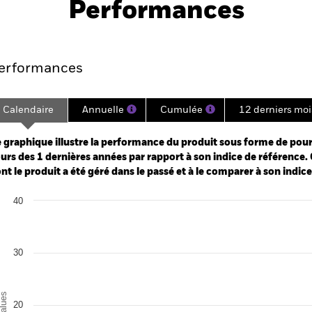
Performances
e
Key Facts
Managers
Holdin
erformances
Calendaire
Annuelle
Cumulée
12 derniers moi
ge: 2024-11-30 00:00:00 to 2026-07-31 00:00:00.
: -80 to 160.
 graphique illustre la performance du produit sous forme de pour
urs des 1 dernières années par rapport à son indice de référence. 
nt le produit a été géré dans le passé et à le comparer à son indic
art
40
r chart with 3 data series.
e chart has 1 X axis displaying categories.
e chart has 1 Y axis displaying Values. Range: 0 to 40.
30
alues
20