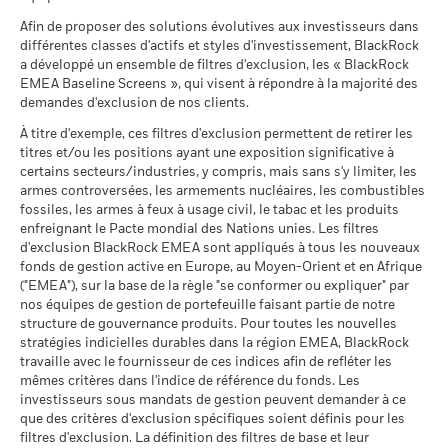
Rendement annuel moyen
passées.
Les performances passées ne sont pas un indicateur
(catégorie d’actions A) s’élèvent à 5 % de la valeur
MSCI - Contrevenants au
-
(AAA-CCC)
fiable des performances futures. Les marchés pourraient
Pacte mondial des Nations
d’inventaire nette. Il n’y a aucun frais de sortie. La taxe sur les
Afin de proposer des solutions évolutives aux investisseurs dans
au 17/juil./2026
Unies
Ce que vous pourriez obtenir après déducti
évoluer très différemment. Ceci peut vous aider à évaluer la
opérations boursières associée à la sortie et à la conversion
différentes classes d'actifs et styles d'investissement, BlackRock
Voir tous les documents
Favorable
Rendement annuel moyen
au -
Pointage de qualité ESG
6,27
façon dont le fonds a été géré dans le passé
a développé un ensemble de filtres d'exclusion, les « BlackRock
d’actions d'organismes de placement collectif (actions de
MSCI (0-10)
EMEA Baseline Screens », qui visent à répondre à la majorité des
La performance est indiquée sur la base de la Valeur nette
capitalisation) s'élève à 1,32% (max. 4000 €). Les dividendes
Le scénario de tension montre ce que vous pourriez obtenir
MSCI - Charbon thermique
-
au 17/juil./2026
demandes d'exclusion de nos clients.
d’inventaire (VNI), avec le revenu brut réinvesti le cas échéant.
perçus au titre des actions de distribution sont soumis au
dans des situations de marché extrêmes.
au -
précompte mobilier belge de 30%. Le précompte mobilier
Le rendement de votre investissement peut augmenter ou
Classification mondiale des
Equity Sector Information
À titre d'exemple, ces filtres d'exclusion permettent de retirer les
MSCI - Sables bitumineux
-
fonds selon Lipper
Technology
belge applicable aux intérêts inclus dans le prix de rachat des
diminuer en raison des fluctuations des devises si votre
titres et/ou les positions ayant une exposition significative à
au -
au 17/juil./2026
actions de capitalisation et de distribution investissant plus
investissement est effectué dans une devise autre que celle
certains secteurs/industries, y compris, mais sans s'y limiter, les
de 10% de leurs actifs dans des titres de créance s'élève à
utilisée dans le calcul des performances passées. Source :
armes controversées, les armements nucléaires, les combustibles
Moyenne pondérée de
60,36
30%.
l'intensité carbone MSCI
fossiles, les armes à feux à usage civil, le tabac et les produits
Blackrock
(tonnes de CO2e/M$ de
enfreignant le Pacte mondial des Nations unies. Les filtres
ventes)
Données sur la
-
Publication de la valeur nette d'inventaire:
d'exclusion BlackRock EMEA sont appliqués à tous les nouveaux
participation aux secteurs
au 17/juil./2026
www.blackrock.com/be
, De Tijd,
www.fundinfo.com
. Pour toute
fonds de gestion active en Europe, au Moyen-Orient et en Afrique
d'activité
réclamation concernant ce compartiment, veuillez contacter
("EMEA"), sur la base de la règle "se conformer ou expliquer" par
% des avoirs à l'égard
97,98
au -
nos équipes de gestion de portefeuille faisant partie de notre
BlackRock au 02 402 49 00 ou par e-mail à l’adresse
desquels des données ESG
structure de gouvernance produits. Pour toutes les nouvelles
MSCI
belux@blackrock.com.
Pour votre protection, les appels
Pourcentage des avoirs du
-
fonds à l'égard desquels
stratégies indicielles durables dans la région EMEA, BlackRock
au 17/juil./2026
téléphoniques sont souvent enregistrés.
Vous pouvez
des données ne sont pas
travaille avec le fournisseur de ces indices afin de refléter les
également contacter le Service de médiation des
disponibles
Pointage de qualité ESG
40,86
mêmes critères dans l'indice de référence du fonds. Les
consommateurs. Vous trouverez de plus amples informations
MSCI - centile par rapport aux
au -
investisseurs sous mandats de gestion peuvent demander à ce
à l’adresse
http://www.ombudsfin.be
.
pairs
que des critères d'exclusion spécifiques soient définis pour les
au 17/juil./2026
L'exposition de BlackRock aux secteurs d'activité, telle qu'elle
filtres d'exclusion. La définition des filtres de base et leur