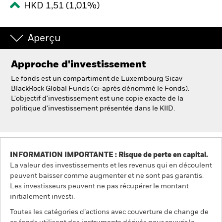
HKD 1,51 (1,01%)
Intermédiaires financiers.
Aperçu
België
Approche d'investissement
Change location
Le fonds est un compartiment de Luxembourg Sicav
NL
FR
BlackRock Global Funds (ci-après dénommé le Fonds).
L'objectif d'investissement est une copie exacte de la
politique d'investissement présentée dans le KIID.
BlackRock
iShares
INFORMATION IMPORTANTE : Risque de perte en capital.
Aladdin
La valeur des investissements et les revenus qui en découlent
peuvent baisser comme augmenter et ne sont pas garantis.
Notre société
Les investisseurs peuvent ne pas récupérer le montant
initialement investi.
Toutes les catégories d’actions avec couverture de change de