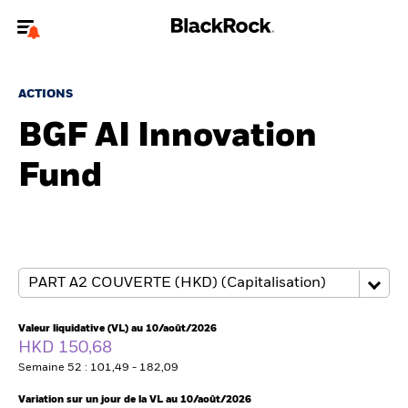
Bienvenue sur le site BlackRock pour les intermédiaires
financiers.
ACTIONS
Pour accéder directement à un autre site BlackRock, veuillez mettre à
BGF AI Innovation
jour
votre type d'utilisateur
Fund
A propos de BlackRock
Produits
Thèmes
Insights
Valeur liquidative (VL) au 10/août/2026
HKD 150,68
ETFs & Fonds indiciels
Semaine 52 : 101,49 - 182,09
Variation sur un jour de la VL au 10/août/2026
Documents