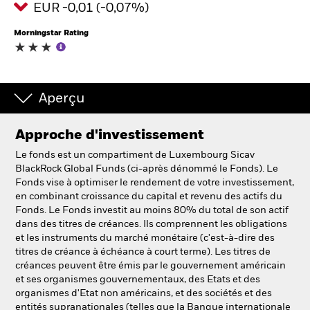
EUR -0,01 (-0,07%)
Morningstar Rating
Intermédiaires financiers.
België
Change location
Aperçu
NL
FR
Approche d'investissement
Le fonds est un compartiment de Luxembourg Sicav
BlackRock
BlackRock Global Funds (ci-après dénommé le Fonds). Le
Fonds vise à optimiser le rendement de votre investissement,
iShares
en combinant croissance du capital et revenu des actifs du
Fonds. Le Fonds investit au moins 80% du total de son actif
dans des titres de créances. Ils comprennent les obligations
Aladdin
et les instruments du marché monétaire (c'est-à-dire des
titres de créance à échéance à court terme). Les titres de
Notre société
créances peuvent être émis par le gouvernement américain
et ses organismes gouvernementaux, des Etats et des
organismes d'Etat non américains, et des sociétés et des
entités supranationales (telles que la Banque internationale