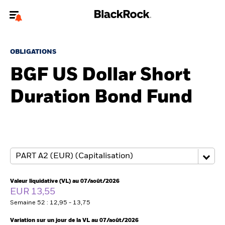
Bienvenue sur le site BlackRock pour les intermédiaires
financiers.
OBLIGATIONS
Pour accéder directement à un autre site BlackRock, veuillez mettre à
BGF US Dollar Short
jour
votre type d'utilisateur
Duration Bond Fund
A propos de BlackRock
Produits
Thèmes
Insights
Valeur liquidative (VL) au 07/août/2026
EUR 13,55
ETFs & Fonds indiciels
Semaine 52 : 12,95 - 13,75
Variation sur un jour de la VL au 07/août/2026
Documents