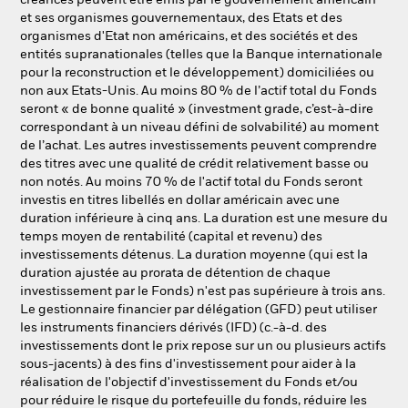
créances peuvent être émis par le gouvernement américain
et ses organismes gouvernementaux, des Etats et des
organismes d'Etat non américains, et des sociétés et des
entités supranationales (telles que la Banque internationale
pour la reconstruction et le développement) domiciliées ou
non aux Etats-Unis. Au moins 80 % de l’actif total du Fonds
seront « de bonne qualité » (investment grade, c’est-à-dire
correspondant à un niveau défini de solvabilité) au moment
de l’achat. Les autres investissements peuvent comprendre
des titres avec une qualité de crédit relativement basse ou
non notés. Au moins 70 % de l'actif total du Fonds seront
investis en titres libellés en dollar américain avec une
duration inférieure à cinq ans. La duration est une mesure du
temps moyen de rentabilité (capital et revenu) des
investissements détenus. La duration moyenne (qui est la
duration ajustée au prorata de détention de chaque
investissement par le Fonds) n'est pas supérieure à trois ans.
Le gestionnaire financier par délégation (GFD) peut utiliser
les instruments financiers dérivés (IFD) (c.-à-d. des
investissements dont le prix repose sur un ou plusieurs actifs
sous-jacents) à des fins d'investissement pour aider à la
réalisation de l'objectif d'investissement du Fonds et/ou
pour réduire le risque du portefeuille du fonds, réduire les