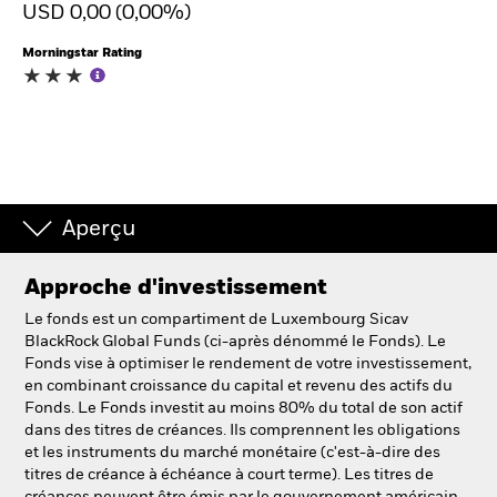
USD 0,00 (0,00%)
Morningstar Rating
Intermédiaires financiers.
België
Change location
NL
FR
Aperçu
BlackRock
Approche d'investissement
iShares
Le fonds est un compartiment de Luxembourg Sicav
BlackRock Global Funds (ci-après dénommé le Fonds). Le
Aladdin
Fonds vise à optimiser le rendement de votre investissement,
en combinant croissance du capital et revenu des actifs du
Fonds. Le Fonds investit au moins 80% du total de son actif
Notre société
dans des titres de créances. Ils comprennent les obligations
et les instruments du marché monétaire (c'est-à-dire des
titres de créance à échéance à court terme). Les titres de