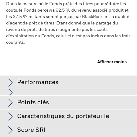
Dans la mesure où le Fonds prête des titres pour réduire les
coûts, le Fonds percevra 62,5 % du revenu associé produit et
les 37,5 % restants seront perçus par BlackRock en sa qualité
d'agent de prêt de titres. Etant donné que le partage du
revenu de prêts de titres n'augmente pas les coûts
d'exploitation du Fonds, celui-ci n'est pas inclus dans les frais
courants.
Afficher moins
BGF US Dollar Short Duration Bond Fund
Performances
Graphique
Points clés
Le risque de crédit, les variations de taux d'intérêt et/ou les
défauts de l'émetteur auront un impact significatif sur la
performance des titres de créance. Les baisses potentielles
Voir le graphique complet
Caractéristiques du portefeuille
ou effectives de la notation de crédit peuvent accroître le
Actif net du fonds
USD 1 189 300 136,00
niveau de risque.
Les instruments dérivés peuvent être très
au 06/août/2026
sensibles aux variations de valeur des actifs auxquels ils se
Score SRI
rapportent et peuvent amplifier les pertes et les gains, ce qui
Nombre de positions
1 385
Date de lancement du Fonds
31/oct./2002