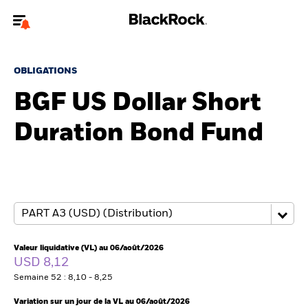
Bienvenue sur le site BlackRock pour les intermédiaires
financiers.
OBLIGATIONS
Pour accéder directement à un autre site BlackRock, veuillez mettre à
BGF US Dollar Short
jour
votre type d'utilisateur
Duration Bond Fund
A propos de BlackRock
Produits
Thèmes
Insights
Valeur liquidative (VL) au 06/août/2026
USD 8,12
ETFs & Fonds indiciels
Semaine 52 : 8,10 - 8,25
Variation sur un jour de la VL au 06/août/2026
Documents