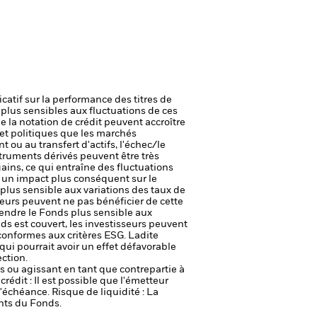
icatif sur la performance des titres de
plus sensibles aux fluctuations de ces
e la notation de crédit peuvent accroître
t politiques que les marchés
t ou au transfert d'actifs, l'échec/le
truments dérivés peuvent être très
gains, ce qui entraîne des fluctuations
r un impact plus conséquent sur le
 plus sensible aux variations des taux de
seurs peuvent ne pas bénéficier de cette
 rendre le Fonds plus sensible aux
ds est couvert, les investisseurs peuvent
 conformes aux critères ESG. Ladite
qui pourrait avoir un effet défavorable
ction.
fs ou agissant en tant que contrepartie à
crédit : Il est possible que l'émetteur
 l'échéance.
Risque de liquidité : La
ents du Fonds.