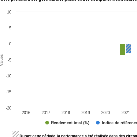
art
10
r chart with 2 data series.
e chart has 1 X axis displaying categories.
e chart has 1 Y axis displaying Values. Range: -20 to 10.
5
0
alues
-5
-10
-15
-20
2016
2017
2018
2019
2020
2021
Rendement total (%)
Indice de référenc
d of interactive chart.
Durant cette période, la performance a été réalisée dans des circon