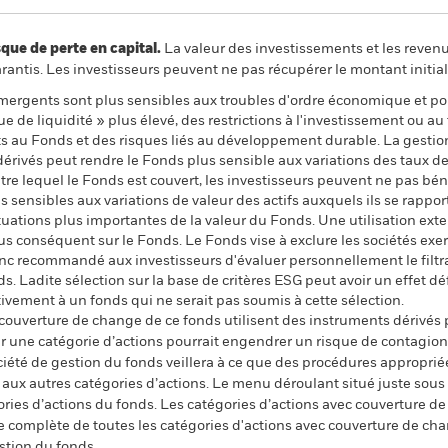
 de perte en capital.
La valeur des investissements et les reven
ntis. Les investisseurs peuvent ne pas récupérer le montant initial
mergents sont plus sensibles aux troubles d'ordre économique et po
 de liquidité » plus élevé, des restrictions à l'investissement ou au t
ts au Fonds et des risques liés au développement durable. La gestion
 dérivés peut rendre le Fonds plus sensible aux variations des taux d
tre lequel le Fonds est couvert, les investisseurs peuvent ne pas bén
 sensibles aux variations de valeur des actifs auxquels ils se rappor
uctuations plus importantes de la valeur du Fonds. Une utilisation ex
s conséquent sur le Fonds. Le Fonds vise à exclure les sociétés exer
donc recommandé aux investisseurs d'évaluer personnellement le fil
s. Ladite sélection sur la base de critères ESG peut avoir un effet dé
ement à un fonds qui ne serait pas soumis à cette sélection.
 couverture de change de ce fonds utilisent des instruments dérivés 
 une catégorie d’actions pourrait engendrer un risque de contagion (e
ciété de gestion du fonds veillera à ce que des procédures appropriée
n aux autres catégories d’actions. Le menu déroulant situé juste sou
égories d’actions du fonds. Les catégories d’actions avec couverture 
 complète de toutes les catégories d'actions avec couverture de ch
stion du fonds.