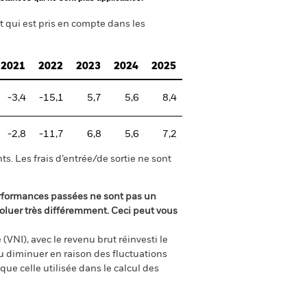
t qui est pris en compte dans les
2021
2022
2023
2024
2025
-3,4
-15,1
5,7
5,6
8,4
-2,8
-11,7
6,8
5,6
7,2
s. Les frais d’entrée/de sortie ne sont
rformances passées ne sont pas un
oluer très différemment. Ceci peut vous
(VNI), avec le revenu brut réinvesti le
 diminuer en raison des fluctuations
ue celle utilisée dans le calcul des