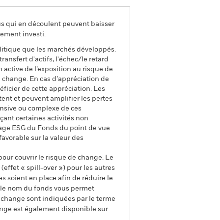
us qui en découlent peuvent baisser
ement investi.
litique que les marchés développés.
ransfert d'actifs, l'échec/le retard
 active de l’exposition au risque de
e change. En cas d’appréciation de
éficier de cette appréciation. Les
tent et peuvent amplifier les pertes
tensive ou complexe de ces
çant certaines activités non
trage ESG du Fonds du point de vue
favorable sur la valeur des
pour couvrir le risque de change. Le
ffet « spill-over ») pour les autres
s soient en place afin de réduire le
s le nom du fonds vous permet
de change sont indiquées par le terme
ange est également disponible sur