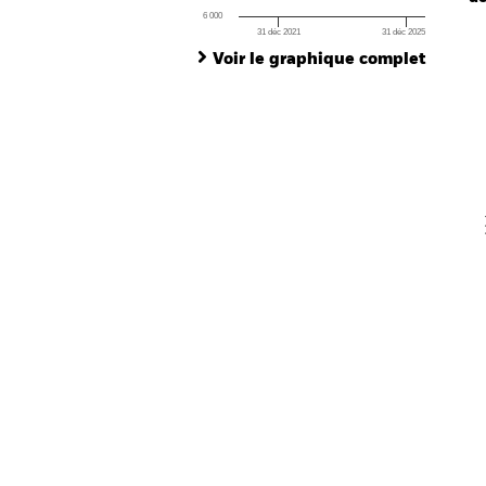
6 000
31 déc 2021
31 déc 2025
Ch
End of interactive chart.
Ba
Voir le graphique complet
Th
Th
V
En