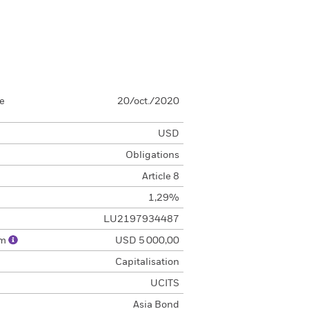
se
20/oct./2020
USD
Obligations
Article 8
1,29%
LU2197934487
um
USD 5 000,00
Capitalisation
UCITS
Asia Bond