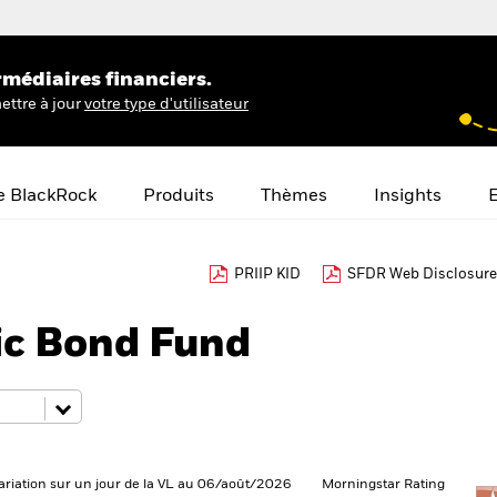
rmédiaires financiers.
ettre à jour
votre type d'utilisateur
e BlackRock
Produits
Thèmes
Insights
E
PRIIP KID
SFDR Web Disclosure
ic Bond Fund
ariation sur un jour de la VL au 06/août/2026
Morningstar Rating