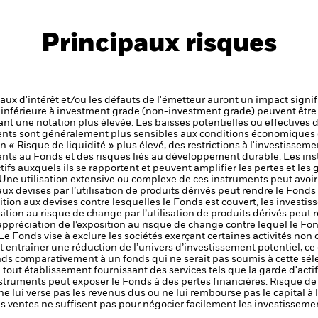
Principaux risques
 taux d'intérêt et/ou les défauts de l'émetteur auront un impact signif
é inférieure à investment grade (non-investment grade) peuvent être 
nt une notation plus élevée. Les baisses potentielles ou effectives d
ts sont généralement plus sensibles aux conditions économiques e
« Risque de liquidité » plus élevé, des restrictions à l'investissemen
ments au Fonds et des risques liés au développement durable.
Les ins
tifs auxquels ils se rapportent et peuvent amplifier les pertes et les 
 Une utilisation extensive ou complexe de ces instruments peut avoi
aux devises par l’utilisation de produits dérivés peut rendre le Fonds
tion aux devises contre lesquelles le Fonds est couvert, les investis
sition au risque de change par l’utilisation de produits dérivés peut
appréciation de l’exposition au risque de change contre lequel le Fon
Le Fonds vise à exclure les sociétés exerçant certaines activités non
t entraîner une réduction de l’univers d’investissement potentiel, ce 
nds comparativement à un fonds qui ne serait pas soumis à cette séle
de tout établissement fournissant des services tels que la garde d'acti
nstruments peut exposer le Fonds à des pertes financières.
Risque de 
ne lui verse pas les revenus dus ou ne lui rembourse pas le capital à
 les ventes ne suffisent pas pour négocier facilement les investissem