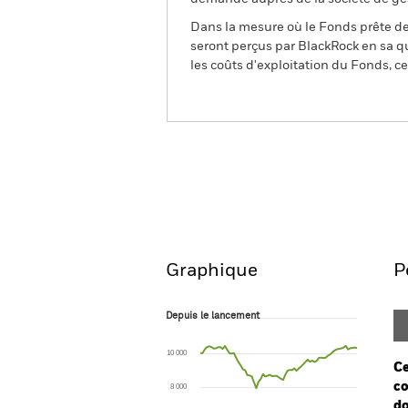
Dans la mesure où le Fonds prête des
seront perçus par BlackRock en sa qu
les coûts d'exploitation du Fonds, cel
BGF Asia Pacific Bond Fun
Aperçu
Performanc
Graphique
P
Depuis le lancement
Depuis le lancement
Line chart with 71 data points.
The chart has 1 X axis displaying Time. Ran
10 000
The chart has 1 Y axis displaying values. Range
Ce
co
8 000
do