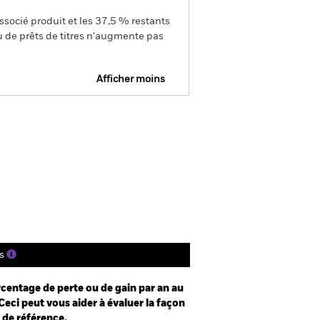
ssocié produit et les 37,5 % restants
u de prêts de titres n'augmente pas
Afficher moins
Prospectus
Historique de VNI
gs
Documentation
s
centage de perte ou de gain par an au
Ceci peut vous aider à évaluer la façon
e de référence.