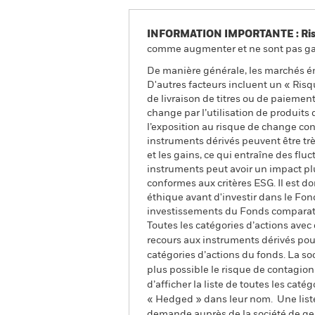
INFORMATION IMPORTANTE : Risque
comme augmenter et ne sont pas gara
De manière générale, les marchés é
D'autres facteurs incluent un « Risque
de livraison de titres ou de paiemen
change par l’utilisation de produits
l’exposition au risque de change con
instruments dérivés peuvent être très
et les gains, ce qui entraîne des fl
instruments peut avoir un impact plu
conformes aux critères ESG. Il est 
éthique avant d'investir dans le Fond
investissements du Fonds comparativ
Toutes les catégories d’actions avec
recours aux instruments dérivés pour
catégories d’actions du fonds. La so
plus possible le risque de contagio
d’afficher la liste de toutes les cat
« Hedged » dans leur nom. Une liste
demande auprès de la société de ge