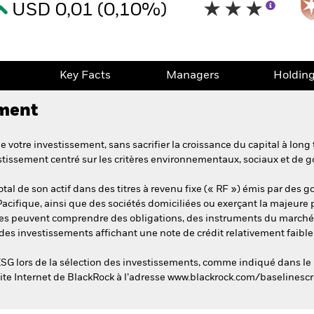
USD 0,01 (0,10%)
e
Key Facts
Managers
Holdin
ement
 votre investissement, sans sacrifier la croissance du capital à long 
estissement centré sur les critères environnementaux, sociaux et de 
tal de son actif dans des titres à revenu fixe (« RF ») émis par des
cifique, ainsi que des sociétés domiciliées ou exerçant la majeure 
tres peuvent comprendre des obligations, des instruments du marché m
des investissements affichant une note de crédit relativement faible
SG lors de la sélection des investissements, comme indiqué dans le 
 site Internet de BlackRock à l’adresse www.blackrock.com/baselinesc