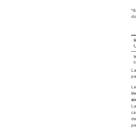
*A
do
R
I
c
La
pa
Le
in
ai
La
ca
de
pe