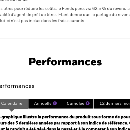
 titres pour réduire les coûts, le Fonds percevra 62,5 % du revenu a
alité d'agent de prêt de titres. Etant donné que le partage du reven
ui-ci n'est pas inclus dans les frais courants.
PRIIP KID
SFDR Web Disclosure
d
Performances
e
Key Facts
Managers
Holdin
erformances
Calendaire
Annuelle
Cumulée
12 derniers moi
ge: 2020-09-30 00:00:00 to 2026-07-31 00:00:00.
: -40 to 20.
 graphique illustre la performance du produit sous forme de pour
urs des 5 dernières années par rapport à son indice de référence. 
nt le produit a été géré dans le passé et à le comparer à son indic