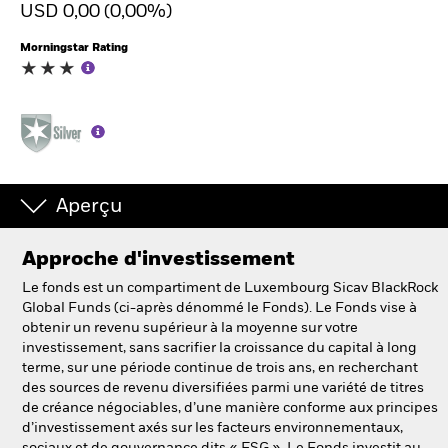
USD 0,00 (0,00%)
Morningstar Rating
Intermédiaires financiers.
België
Change location
NL
FR
Aperçu
BlackRock
Approche d'investissement
iShares
Le fonds est un compartiment de Luxembourg Sicav BlackRock
Global Funds (ci-après dénommé le Fonds). Le Fonds vise à
Aladdin
obtenir un revenu supérieur à la moyenne sur votre
investissement, sans sacrifier la croissance du capital à long
terme, sur une période continue de trois ans, en recherchant
Notre société
des sources de revenu diversifiées parmi une variété de titres
de créance négociables, d’une manière conforme aux principes
d’investissement axés sur les facteurs environnementaux,