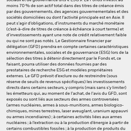
sociaux et de gouvernance dits « ESG ». Le Fonds investit au
moins 70 % de son actif total dans des titres de créance émis
par des gouvernements, des agences gouvernementales et des
sociétés domiciliées ou dont l’activité principale est en Asie. Il
peut s’agir d’obligations, d’instruments du marché monétaire
(c’est-à-dire de titres de créance à échéance à court terme) et
d’investissements ayant une note de crédit relativement faible
ou qui ne sont pas notés. Le Gestionnaire financier par
délégation (GFD) prendra en compte certaines caractéristiques
environnementales, sociales et de gouvernance (ESG) lors de la
sélection des titres à détenir directement par le Fonds et, ce
faisant, pourra utiliser des données fournies par des
prestataires de recherche ESG et modèles propriétaires
externes. Le GFD prévoit d’exclure ou de restreindre (sous
réserve de seuils de revenus spécifiques) les investissements
directs dans certains secteurs, y compris (mais sans s’y limiter)
les émetteurs qui, au moment de l’achat, de l’avis du GFD, sont
exposés ou sont liés aux secteurs des armes controversées
(armes nucléaires, armes à sous-munitions, armes biologico-
chimiques, mines terrestres, laser aveuglant, uranium appauvri
ou armes incendiaires) ; à certaines activités liées aux armes
nucléaires ; à l’extraction ou à la production d’énergie à partir de
certains combustibles fossiles ; à la production de produits du