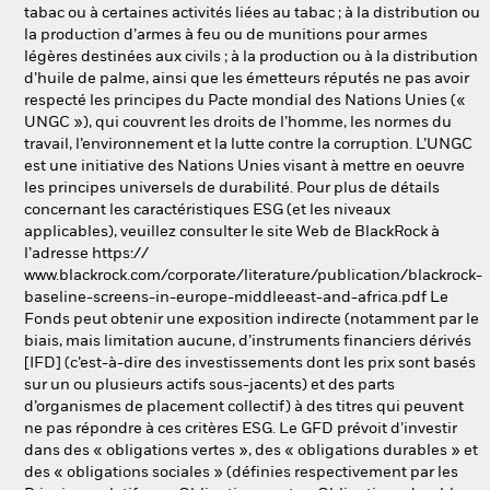
tabac ou à certaines activités liées au tabac ; à la distribution ou
la production d’armes à feu ou de munitions pour armes
légères destinées aux civils ; à la production ou à la distribution
d’huile de palme, ainsi que les émetteurs réputés ne pas avoir
respecté les principes du Pacte mondial des Nations Unies («
UNGC »), qui couvrent les droits de l’homme, les normes du
travail, l’environnement et la lutte contre la corruption. L’UNGC
est une initiative des Nations Unies visant à mettre en oeuvre
les principes universels de durabilité. Pour plus de détails
concernant les caractéristiques ESG (et les niveaux
applicables), veuillez consulter le site Web de BlackRock à
l’adresse https://
www.blackrock.com/corporate/literature/publication/blackrock-
baseline-screens-in-europe-middleeast-and-africa.pdf Le
Fonds peut obtenir une exposition indirecte (notamment par le
biais, mais limitation aucune, d’instruments financiers dérivés
[IFD] (c’est-à-dire des investissements dont les prix sont basés
sur un ou plusieurs actifs sous-jacents) et des parts
d’organismes de placement collectif) à des titres qui peuvent
ne pas répondre à ces critères ESG. Le GFD prévoit d’investir
dans des « obligations vertes », des « obligations durables » et
des « obligations sociales » (définies respectivement par les