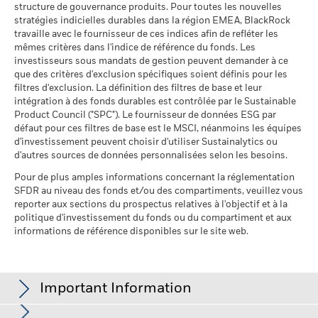
structure de gouvernance produits. Pour toutes les nouvelles
MSCI
Pourcentage des avoirs du
42,55%
à l’adresse
http://www.ombudsfin.be
.
fonds à l'égard desquels
stratégies indicielles durables dans la région EMEA, BlackRock
au 17/juil./2026
des données ne sont pas
travaille avec le fournisseur de ces indices afin de refléter les
disponibles
Pointage de qualité ESG
95,17
mêmes critères dans l'indice de référence du fonds. Les
MSCI - centile par rapport aux
au 30/juin/2026
investisseurs sous mandats de gestion peuvent demander à ce
pairs
que des critères d'exclusion spécifiques soient définis pour les
au 17/juil./2026
L'exposition de BlackRock aux secteurs d'activité, telle qu'elle
filtres d'exclusion. La définition des filtres de base et leur
est indiquée ci-dessus, pour le charbon thermique et les
intégration à des fonds durables est contrôlée par le Sustainable
Fonds dans le groupe de
145
pairs
sables bitumineux, est calculée et déclarée pour les
Product Council ("SPC"). Le fournisseur de données ESG par
au 17/juil./2026
défaut pour ces filtres de base est le MSCI, néanmoins les équipes
entreprises qui tirent plus de 5 % de leurs revenus du
d'investissement peuvent choisir d'utiliser Sustainalytics ou
charbon thermique ou des sables bitumineux, tel que défini
% de couverture MSCI
65,23
d'autres sources de données personnalisées selon les besoins.
par MSCI ESG Research. L’exposition aux entreprises qui
Weighted Average Carbon
génèrent des revenus à partir du charbon thermique ou des
Intensity
Pour de plus amples informations concernant la réglementation
sables bitumineux (à un seuil de revenus de 0 %), telle que
au 17/juil./2026
SFDR au niveau des fonds et/ou des compartiments, veuillez vous
définie par MSCI ESG Research, se répartit comme suit :
reporter aux sections du prospectus relatives à l'objectif et à la
1,31% pour le charbon thermique et 0,00% pour les sables
Toutes les données proviennent des Notations de fonds ESG
politique d'investissement du fonds ou du compartiment et aux
bitumineux.
MSCI au 17/juil./2026 basées sur les positions détenues au
informations de référence disponibles sur le site web.
31/mars/2026. De ce fait, les caractéristiques de durabilité
Les indicateurs de participation aux secteurs d'activité sont
du fonds peuvent parfois différer des Notations de fonds ESG
calculés par BlackRock à l’aide des données de MSCI ESG
MSCI.
Research qui fournit un profil de la participation de chaque
Important Information
Pour être inclus dans les Notations de fonds MSCI ESG, 65 %
société aux différents secteurs d'activité. BlackRock s’appuie
du poids brut du fonds (ou 50 % dans le cas de fonds
sur ces données pour fournir une vue d’ensemble des avoirs,