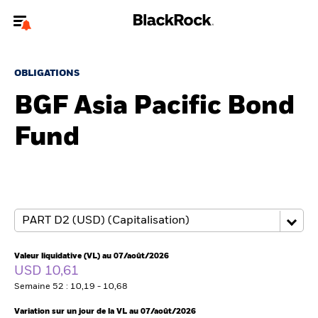
Bienvenue sur le site BlackRock pour les intermédiaires
financiers.
OBLIGATIONS
Pour accéder directement à un autre site BlackRock, veuillez mettre à
BGF Asia Pacific Bond
jour
votre type d'utilisateur
Fund
A propos de BlackRock
Produits
Thèmes
Insights
Valeur liquidative (VL) au 07/août/2026
USD 10,61
ETFs & Fonds indiciels
Semaine 52 : 10,19 - 10,68
Variation sur un jour de la VL au 07/août/2026
Documents