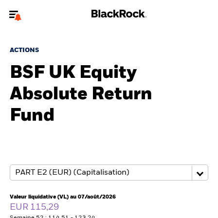
Bienvenue sur le site BlackRock pour les intermédiaires
financiers.
ACTIONS
Pour accéder directement à un autre site BlackRock, veuillez mettre à
BSF UK Equity
jour
votre type d'utilisateur
Absolute Return
A propos de BlackRock
Fund
Produits
Thèmes
Insights
ETFs & Fonds indiciels
Valeur liquidative (VL) au 07/août/2026
EUR 115,29
Documents