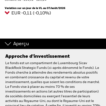
Semaine 52 : 114,51 - 123,24
Variation sur un jour de la VL au 07/août/2026
EUR -0,11 (-0,10%)
Intermédiaires financiers.
België
Change location
NL
FR
Aperçu
BlackRock
Approche d'investissement
Le fonds est un compartiment de Luxembourg Sicav
iShares
BlackRock Strategic Funds (ci-après dénommé le Fonds). Le
Fonds cherche à atteindre des rendements absolus positifs
Aladdin
en combinant croissance du capital et revenu de votre
investissement, quelles que soient les conditions de marché.
Le Fonds vise à placer au moins 70 % de ses
Notre société
investissements en actions (et autres titres de participation)
de sociétés domiciliées ou exerçant l'essentiel de leurs
activités au Royaume-Uni, ou dont le Royaume-Uni est le
principal lieu de cotation. À cette fin, il investit au moins 70%