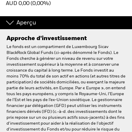
AUD 0,00 (0,00%)
Intermédiaires financiers.
Aperçu
België
Approche d'investissement
Change location
Le fonds est un compartiment de Luxembourg Sicav
NL
FR
BlackRock Global Funds (ci-après dénommé le Fonds). Le
Fonds cherche à générer un niveau de revenu sur votre
investissement supérieur à la moyenne et à conserver une
BlackRock
croissance du capital à long terme. Le Fonds investit au
moins 70% du total de son actif en actions (et autres titres de
iShares
participation) de sociétés domiciliées, ou exerçant la majeure
partie de leurs activités, en Europe. Par « Europe », on entend
tous les pays européens, y compris le Royaume-Uni, l’Europe
Aladdin
de l’Est et les pays de l’ex-Union soviétique. Le gestionnaire
financier par délégation (GFD) peut utiliser les instruments
Notre société
financiers dérivés (IFD) (c.-à-d. des investissements dont le
prix repose sur un ou plusieurs actifs sous-jacents) à des fins
d'investissement pour aider à la réalisation de l'objectif
d'investissement du Fonds et/ou pour réduire le risque du