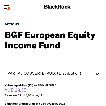
Bienvenue sur le site BlackRock pour les intermédiaires
financiers.
ACTIONS
Pour accéder directement à un autre site BlackRock, veuillez mettre à
BGF European Equity
jour
votre type d'utilisateur
Income Fund
A propos de BlackRock
Produits
Thèmes
Insights
Valeur liquidative (VL) au 07/août/2026
AUD 14,35
ETFs & Fonds indiciels
Semaine 52 : 12,63 - 14,49
Variation sur un jour de la VL au 07/août/2026
Documents