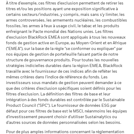
belge applicable aux intérêts inclus dans le prix de rachat des
Le scénario de tension montre ce que vous pourriez obtenir
À titre d'exemple, ces filtres d'exclusion permettent de retirer les
MSCI - Charbon thermique
0,00%
2016
2017
2018
2019
2020
2021
au 17/juil./2026
actions de capitalisation et de distribution investissant plus
titres et/ou les positions ayant une exposition significative à
dans des situations de marché extrêmes.
au 30/juin/2026
de 10% de leurs actifs dans des titres de créance s'élève à
Classification mondiale des
certains secteurs/industries, y compris, mais sans s'y limiter, les
Equity Europe Income
Rendement
MSCI - Sables bitumineux
0,00%
30%.
fonds selon Lipper
armes controversées, les armements nucléaires, les combustibles
total (%)
-5,3
13,3
-11,2
28,7
-1,8
20,3
au 30/juin/2026
au 17/juil./2026
fossiles, les armes à feux à usage civil, le tabac et les produits
AUD
Publication de la valeur nette d'inventaire:
enfreignant le Pacte mondial des Nations unies. Les filtres
Moyenne pondérée de
85,34
Indice de
www.blackrock.com/be
d'exclusion BlackRock EMEA sont appliqués à tous les nouveaux
, De Tijd,
www.fundinfo.com
. Pour toute
l'intensité carbone MSCI
référence
fonds de gestion active en Europe, au Moyen-Orient et en Afrique
réclamation concernant ce compartiment, veuillez contacter
(tonnes de CO2e/M$ de
contrainte
2,6
10,2
-10,6
26,0
-3,3
25,1
("EMEA"), sur la base de la règle "se conformer ou expliquer" par
ventes)
BlackRock au 02 402 49 00 ou par e-mail à l’adresse
Données sur la
99,70%
1 (%) EUR
participation aux secteurs
nos équipes de gestion de portefeuille faisant partie de notre
au 17/juil./2026
belux@blackrock.com.
Pour votre protection, les appels
d'activité
structure de gouvernance produits. Pour toutes les nouvelles
téléphoniques sont souvent enregistrés.
Vous pouvez
% des avoirs à l'égard
99,55
au 30/juin/2026
stratégies indicielles durables dans la région EMEA, BlackRock
également contacter le Service de médiation des
desquels des données ESG
La performance indiquée est calculée après déduction des
travaille avec le fournisseur de ces indices afin de refléter les
consommateurs. Vous trouverez de plus amples informations
MSCI
Pourcentage des avoirs du
0,14%
frais courants. Les frais d’entrée/de sortie ne sont pas inclus
mêmes critères dans l'indice de référence du fonds. Les
à l’adresse
fonds à l'égard desquels
http://www.ombudsfin.be
.
au 17/juil./2026
dans le calcul.
investisseurs sous mandats de gestion peuvent demander à ce
des données ne sont pas
que des critères d'exclusion spécifiques soient définis pour les
disponibles
Pointage de qualité ESG
51,91
Les chiffres indiqués se rapportent aux performances
MSCI - centile par rapport aux
filtres d'exclusion. La définition des filtres de base et leur
au 30/juin/2026
pairs
passées.
Les performances passées ne sont pas un indicateur
intégration à des fonds durables est contrôlée par le Sustainable
au 17/juil./2026
Product Council ("SPC"). Le fournisseur de données ESG par
fiable des performances futures. Les marchés pourraient
L'exposition de BlackRock aux secteurs d'activité, telle qu'elle
défaut pour ces filtres de base est le MSCI, néanmoins les équipes
évoluer très différemment. Ceci peut vous aider à évaluer la
est indiquée ci-dessus, pour le charbon thermique et les
Fonds dans le groupe de
131
d'investissement peuvent choisir d'utiliser Sustainalytics ou
façon dont le fonds a été géré dans le passé
pairs
sables bitumineux, est calculée et déclarée pour les
d'autres sources de données personnalisées selon les besoins.
au 17/juil./2026
La performance est indiquée sur la base de la Valeur nette
entreprises qui tirent plus de 5 % de leurs revenus du
d’inventaire (VNI), avec le revenu brut réinvesti le cas échéant.
charbon thermique ou des sables bitumineux, tel que défini
Pour de plus amples informations concernant la réglementation